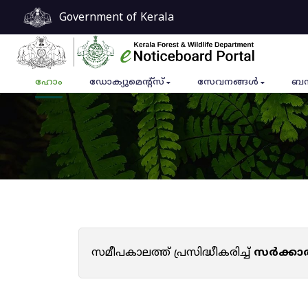
Government of Kerala
ഹോം
ഡോക്യുമെൻ്റ്സ്
സേവനങ്ങൾ
ബന
സമീപകാലത്ത് പ്രസിദ്ധീകരിച്ച്
സർക്കാ