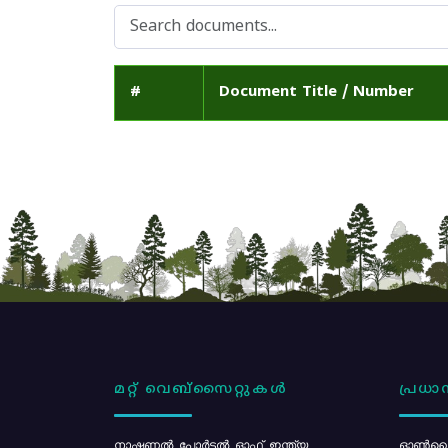
#
Document Title / Number
മറ്റ് വെബ്സൈറ്റുകൾ
പ്രധാന
നാഷണൽ പോർട്ടൽ ഓഫ് ഇന്ത്യ
ഓൺലൈ