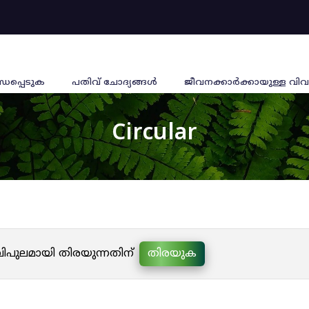
്ധപ്പെടുക
പതിവ് ചോദ്യങ്ങൾ
ജീവനക്കാര്‍ക്കായുള്ള വിവ
Circular
 വിപുലമായി തിരയുന്നതിന്
തിരയുക