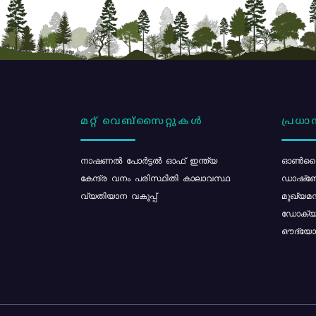
മറ്റ് വെബ്സൈറ്റുകൾ
പ്രധാന
നാഷണൽ പോർട്ടൽ ഓഫ് ഇന്ത്യ
ഓൺലൈ
കേന്ദ്ര വനം പരിസ്ഥിതി കാലാവസ്ഥ
ഡാഷ്ബ
വ്യതിയാന വകുപ്പ്
മുഖ്യമന
ഡോക്യു
ഔദ്യോഗ