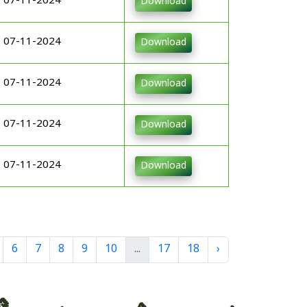
07-11-2024
Download
07-11-2024
Download
07-11-2024
Download
07-11-2024
Download
07-11-2024
Download
6
7
8
9
10
...
17
18
›