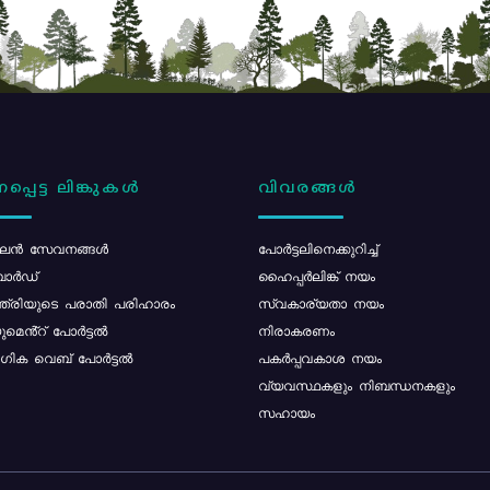
പ്പെട്ട ലിങ്കുകൾ
വിവരങ്ങൾ
ൻ സേവനങ്ങൾ
പോര്‍ട്ടലിനെക്കുറിച്ച്
ോർഡ്
ഹൈപ്പർലിങ്ക് നയം
്ത്രിയുടെ പരാതി പരിഹാരം
സ്വകാര്യതാ നയം
മെൻ്റ് പോർട്ടൽ
നിരാകരണം
ിക വെബ് പോർട്ടൽ
പകർപ്പവകാശ നയം
വ്യവസ്ഥകളും നിബന്ധനകളും
സഹായം