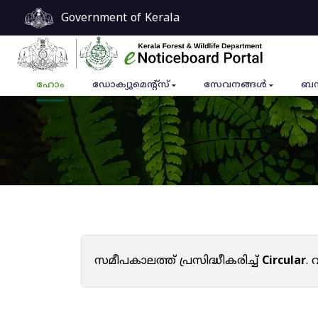
Government of Kerala
ഹോം
ഡോക്യുമെൻ്റ്സ്
സേവനങ്ങൾ
ബന
സമീപകാലത്ത് പ്രസിദ്ധീകരിച്ച്
Circular
.