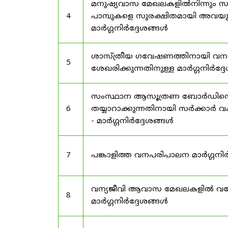
മനുഷ്യവാസ മേഖലകളിൽനിന്നും സർട
4
പാമ്പുകളെ സുരക്ഷിതമായി അവയു
മാർഗ്ഗനിർദ്ദേശങ്ങൾ
ശാസ്ത്രീയ ഗവേഷണത്തിനായി വന
5
ശേഖരിക്കുന്നതിനുള്ള മാർഗ്ഗനിർദ്
സംസ്ഥാന ആസൂത്രണ ബോർഡിൻ്റെ പി
6
തയ്യാറാക്കുന്നതിനായി സർക്കാ
- മാർഗ്ഗനിർദ്ദേശങ്ങൾ
7
പങ്കാളിത്ത വനപരിപാലന മാർഗ്ഗനിർ
വന്യജീവി ആവാസ മേഖലകളിൽ വനേത
8
മാർഗ്ഗനിർദ്ദേശങ്ങൾ