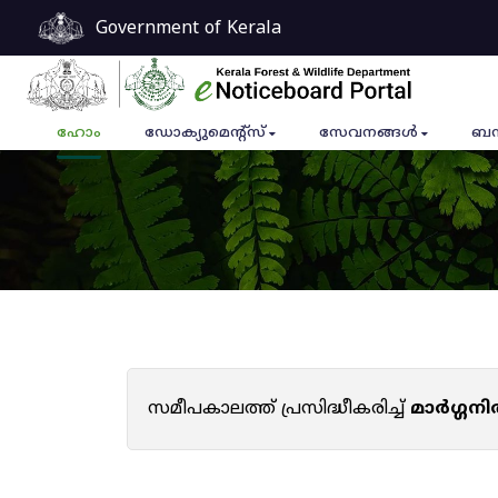
Government of Kerala
ഹോം
ഡോക്യുമെൻ്റ്സ്
സേവനങ്ങൾ
ബന
സമീപകാലത്ത് പ്രസിദ്ധീകരിച്ച്
മാർഗ്ഗനി