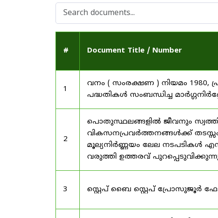
#
Document Title / Number
വനം ( സംരക്ഷണ ) നിയമം 1980, പ
1
പദ്ധതികൾ സംബന്ധിച്ച മാർഗ്ഗനിർദ
പൊതുസ്ഥലങ്ങളിൽ ജീവനും സ്വത്ത
വികസനപ്രവർത്തനങ്ങൾക്ക് തടസ്സം സ
2
മൂല്യനിർണ്ണയം ലേല നടപടികൾ എന്
വരുത്തി ഉത്തരവ് പുറപ്പെടുവിക്കുന്
3
സ്റ്റെപ് ബൈ സ്റ്റെപ് പ്രോസുജൂർ 