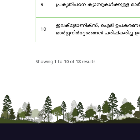
9
പ്രകൃതിപഠന ക്യാമ്പുകൾക്കുള്ള മാർ
ഇലക്‌ട്രോണിക്‌സ്, ഐടി ഉപകരണങ്
10
മാർഗ്ഗനിർദ്ദേശങ്ങൾ പരിഷ്‌കരിച്ച ഉ
Showing
1
to
10
of
18
results