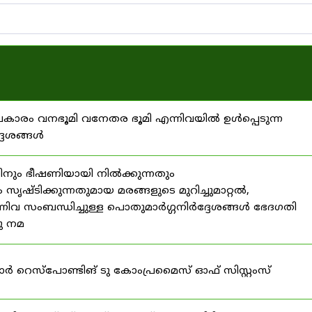
്രകാരം വനഭൂമി വനേതര ഭൂമി എന്നിവയിൽ ഉൾപ്പെടുന്ന
്ദേശങ്ങൾ
ിനും ഭീഷണിയായി നിൽക്കുന്നതും
ൃഷ്ടിക്കുന്നതുമായ മരങ്ങളുടെ മുറിച്ചുമാറ്റൽ,
നിവ സംബന്ധിച്ചുള്ള പൊതുമാർഗ്ഗനിർദ്ദേശങ്ങൾ ഭേദഗതി
നു നമ
ഫോർ റെസ്‌പോണ്ടിങ് ടു കോംപ്രമൈസ് ഓഫ് സിസ്റ്റംസ്