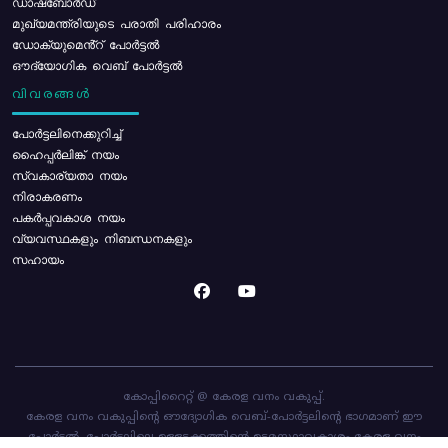
ഡാഷ്ബോർഡ്
മുഖ്യമന്ത്രിയുടെ പരാതി പരിഹാരം
ഡോക്യുമെൻ്റ് പോർട്ടൽ
ഔദ്യോഗിക വെബ് പോർട്ടൽ
വിവരങ്ങൾ
പോര്‍ട്ടലിനെക്കുറിച്ച്
ഹൈപ്പർലിങ്ക് നയം
സ്വകാര്യതാ നയം
നിരാകരണം
പകർപ്പവകാശ നയം
വ്യവസ്ഥകളും നിബന്ധനകളും
സഹായം
കോപ്പിറൈറ്റ് @ കേരള വനം വകുപ്പ്.
കേരള വനം വകുപ്പിന്റെ ഔദ്യോഗിക വെബ്-പോർട്ടലിന്റെ ഭാഗമാണ് ഈ
പോർട്ടൽ. പോർട്ടലിലെ ഉള്ളടക്കത്തിന്റെ ഉടമസ്ഥാവകാശം കേരള വനം