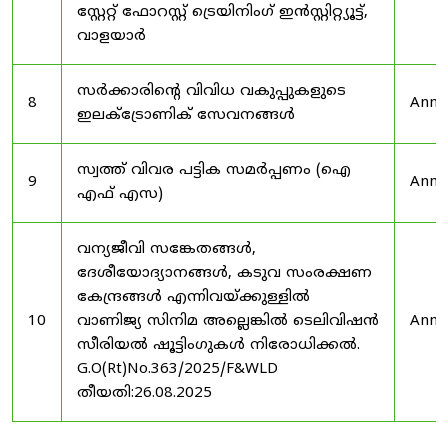
സ്റ്റേറ്റ് ഫോറസ്റ്റ് ട്രെയിനിംഗ് ഇൻസ്റ്റിറ്റ്യൂട്ട്,
വാളയാർ
സർക്കാരിന്റെ വിവിധ വകുപ്പുകളുടെ
8
Anno
ഇലക്ട്രോണിക് സേവനങ്ങൾ
സ്വത്ത് വിവര പട്ടിക സമർപ്പണം (ഐ
9
Anno
എഫ് എസ)
വന്യജീവി സങ്കേതങ്ങൾ,
ദേശീയോദ്യാനങ്ങൾ, കടുവ സംരക്ഷണ
കേന്ദ്രങ്ങൾ എന്നിവയ്ക്കുള്ളിൽ
10
വാണിജ്യ സിനിമ അല്ലെങ്കിൽ ടെലിവിഷൻ
Anno
സീരിയൽ ഷൂട്ടിംഗുകൾ നിരോധിക്കൽ.
G.O(Rt)No.363/2025/F&WLD
തീയതി:26.08.2025