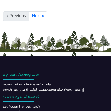
« Previous
Next »
മറ്റ് വെബ്സൈറ്റുകൾ
നാഷണൽ പോർട്ടൽ ഓഫ് ഇന്ത്യ
കേന്ദ്ര വനം പരിസ്ഥിതി കാലാവസ്ഥ വ്യതിയാന വകുപ്പ്
പ്രധാനപ്പെട്ട ലിങ്കുകൾ
ഓൺലൈൻ സേവനങ്ങൾ