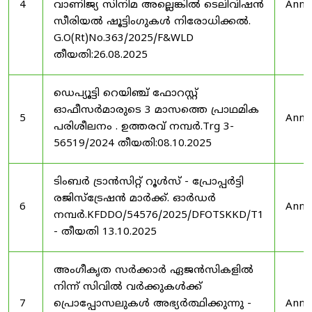
4
വാണിജ്യ സിനിമ അല്ലെങ്കിൽ ടെലിവിഷൻ
Anno
സീരിയൽ ഷൂട്ടിംഗുകൾ നിരോധിക്കൽ.
G.O(Rt)No.363/2025/F&WLD
തീയതി:26.08.2025
ഡെപ്യൂട്ടി റെയിഞ്ച് ഫോറസ്റ്റ്
ഓഫീസർമാരുടെ 3 മാസത്തെ പ്രാഥമിക
5
Anno
പരിശീലനം . ഉത്തരവ് നമ്പർ.Trg 3-
56519/2024 തീയതി:08.10.2025
ടിംബർ ട്രാൻസിറ്റ് റൂൾസ് - പ്രോപ്പർട്ടി
രജിസ്ട്രേഷൻ മാർക്ക്. ഓർഡർ
6
Anno
നമ്പർ.KFDDO/54576/2025/DFOTSKKD/T1
- തീയതി 13.10.2025
അംഗീകൃത സർക്കാർ ഏജൻസികളിൽ
നിന്ന് സിവിൽ വർക്കുകൾക്ക്
7
പ്രൊപ്പോസലുകൾ അഭ്യർത്ഥിക്കുന്നു -
Anno