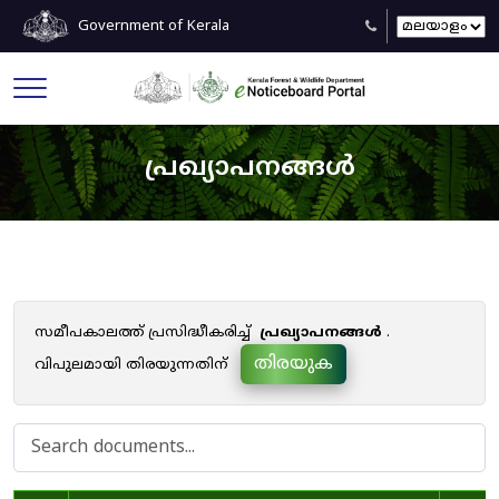
Government of Kerala
പ്രഖ്യാപനങ്ങൾ
സമീപകാലത്ത് പ്രസിദ്ധീകരിച്ച്
പ്രഖ്യാപനങ്ങൾ
.
തിരയുക
വിപുലമായി തിരയുന്നതിന്