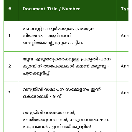
#
Document Title / Number
Type
ഫോറസ്റ്റ് വാച്ചർമാരുടെ പ്രത്യേക
1
നിയമനം - ആദിവാസി
Anno
സെറ്റിൽമെന്റുകളുടെ പട്ടിക
യുവ എഴുത്തുകാർക്കുള്ള പ്രകൃതി പഠന
2
ക്യാമ്പിന് അപേക്ഷകൾ ക്ഷണിക്കുന്നു -
Anno
പത്രക്കുറിപ്പ്
വന്യജീവി സമാപന സമ്മേളനം ഇന്ന്
3
Anno
ഒക്ടോബർ - 9 ന്
വന്യജീവി സങ്കേതങ്ങൾ,
ദേശീയോദ്യാനങ്ങൾ, കടുവ സംരക്ഷണ
കേന്ദ്രങ്ങൾ എന്നിവയ്ക്കുള്ളിൽ