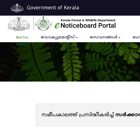
Government of Kerala
ഹോം
ഡോക്യുമെൻ്റ്സ്
സേവനങ്ങൾ
ബന
സമീപകാലത്ത് പ്രസിദ്ധീകരിച്ച്
സർക്കാ