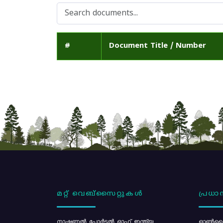
#
Document Title / Number
മറ്റ് വെബ്സൈറ്റുകൾ
പ്രധാന
നാഷണൽ പോർട്ടൽ ഓഫ് ഇന്ത്യ
ഓൺലൈ