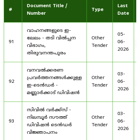
Document Title /
Last
#
Type
Number
Date
വാഹനങ്ങളുടെ ഇ-
05-
ലേലം - തടി വിൽപ്പന
Other
91
06-
വിഭാഗം,
Tender
2026
തിരുവനന്തപുരം
വനവൽക്കരണ
03-
പ്രവർത്തനങ്ങൾക്കുള്ള
Other
92
06-
ഇ-ടെൻഡർ -
Tender
2026
മണ്ണാർക്കാട് ഡിവിഷൻ
സിവിൽ വർക്ക്സ് -
03-
നിലമ്പൂർ സൗത്ത്
Other
93
06-
ഡിവിഷൻ ടെൻഡർ
Tender
2026
വിജ്ഞാപനം