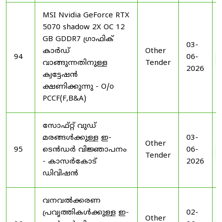
MSI Nvidia GeForce RTX
5070 shadow 2X OC 12
GB GDDR7 ഗ്രാഫിക്
03-
കാർഡ്
Other
94
06-
വാങ്ങുന്നതിനുള്ള
Tender
2026
ക്വട്ടേഷൻ
ക്ഷണിക്കുന്നു - O/o
PCCF(F,B&A)
സോഫ്റ്റ് വുഡ്
മരങ്ങൾക്കുള്ള ഇ-
03-
Other
95
ടെൻഡർ വിജ്ഞാപനം
06-
Tender
- കാസർകോട്
2026
ഡിവിഷൻ
വനവൽക്കരണ
പ്രവൃത്തികൾക്കുള്ള ഇ-
02-
Other