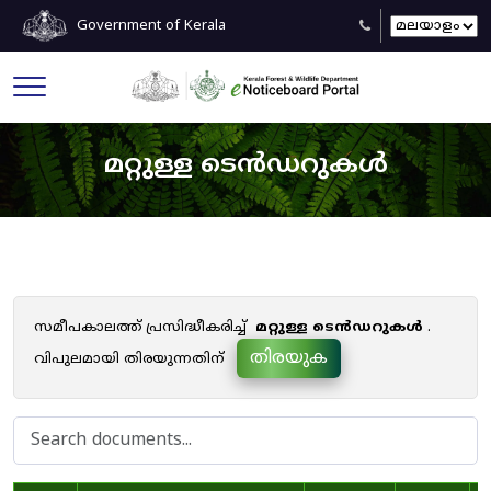
Government of Kerala
മറ്റുള്ള ടെൻഡറുകൾ
സമീപകാലത്ത് പ്രസിദ്ധീകരിച്ച്
മറ്റുള്ള ടെൻഡറുകൾ
.
തിരയുക
വിപുലമായി തിരയുന്നതിന്