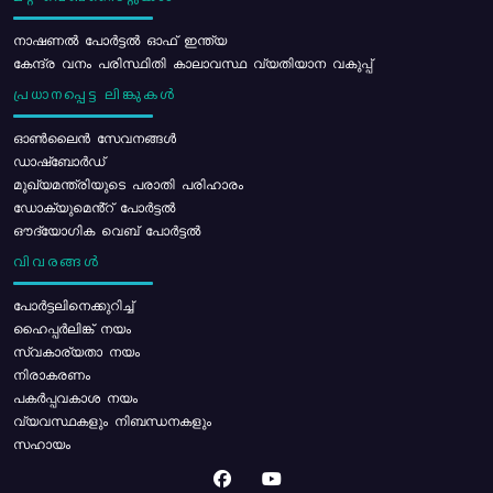
നാഷണൽ പോർട്ടൽ ഓഫ് ഇന്ത്യ
കേന്ദ്ര വനം പരിസ്ഥിതി കാലാവസ്ഥ വ്യതിയാന വകുപ്പ്
പ്രധാനപ്പെട്ട ലിങ്കുകൾ
ഓൺലൈൻ സേവനങ്ങൾ
ഡാഷ്ബോർഡ്
മുഖ്യമന്ത്രിയുടെ പരാതി പരിഹാരം
ഡോക്യുമെൻ്റ് പോർട്ടൽ
ഔദ്യോഗിക വെബ് പോർട്ടൽ
വിവരങ്ങൾ
പോര്‍ട്ടലിനെക്കുറിച്ച്
ഹൈപ്പർലിങ്ക് നയം
സ്വകാര്യതാ നയം
നിരാകരണം
പകർപ്പവകാശ നയം
വ്യവസ്ഥകളും നിബന്ധനകളും
സഹായം