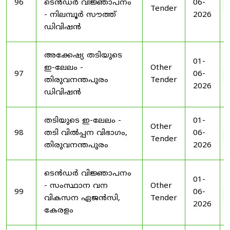
96
ടെൻഡർ വിജ്ഞാപനം
06-
Tender
- നിലമ്പൂർ സൗത്ത്
2026
ഡിവിഷൻ
അക്കേഷ്യ തടിയുടെ
01-
ഇ-ലേലം -
Other
97
06-
തിരുവനന്തപുരം
Tender
2026
ഡിവിഷൻ
തടിയുടെ ഇ-ലേലം -
01-
Other
98
തടി വിൽപ്പന വിഭാഗം,
06-
Tender
തിരുവനന്തപുരം
2026
ടെൻഡർ വിജ്ഞാപനം
01-
- സംസ്ഥാന വന
Other
99
06-
വികസന ഏജൻസി,
Tender
2026
കേരളം