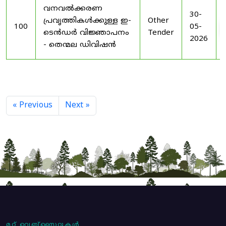
വനവൽക്കരണ
30-
പ്രവൃത്തികൾക്കുള്ള ഇ-
Other
100
05-
ടെൻഡർ വിജ്ഞാപനം
Tender
2026
- തെന്മല ഡിവിഷൻ
« Previous
Next »
മറ്റ് വെബ്സൈറ്റുകൾ