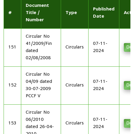
Document
Published
#
Title /
Type
Acti
Date
Number
Circular No
41/2009/Fin
07-11-
151
Circulars
Dow
dated
2024
02/08/2008
Circular No
04/09 dated
07-11-
152
Circulars
Dow
30-07-2009
2024
PCCF V
Circular No
06/2010
07-11-
153
Circulars
Dow
dated 26-04-
2024