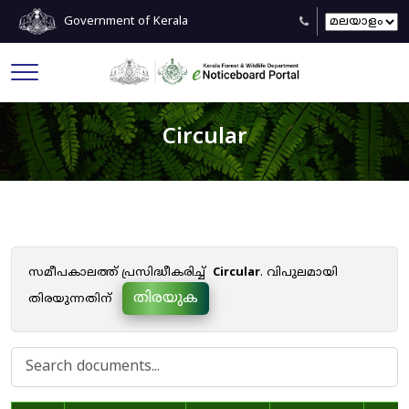
Government of Kerala
Circular
സമീപകാലത്ത് പ്രസിദ്ധീകരിച്ച്
Circular
. വിപുലമായി
തിരയുക
തിരയുന്നതിന്