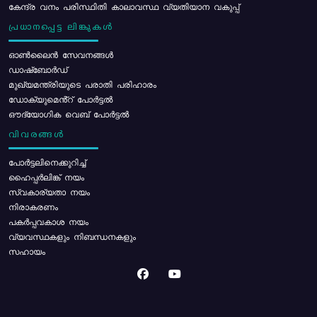
കേന്ദ്ര വനം പരിസ്ഥിതി കാലാവസ്ഥ വ്യതിയാന വകുപ്പ്
പ്രധാനപ്പെട്ട ലിങ്കുകൾ
ഓൺലൈൻ സേവനങ്ങൾ
ഡാഷ്ബോർഡ്
മുഖ്യമന്ത്രിയുടെ പരാതി പരിഹാരം
ഡോക്യുമെൻ്റ് പോർട്ടൽ
ഔദ്യോഗിക വെബ് പോർട്ടൽ
വിവരങ്ങൾ
പോര്‍ട്ടലിനെക്കുറിച്ച്
ഹൈപ്പർലിങ്ക് നയം
സ്വകാര്യതാ നയം
നിരാകരണം
പകർപ്പവകാശ നയം
വ്യവസ്ഥകളും നിബന്ധനകളും
സഹായം