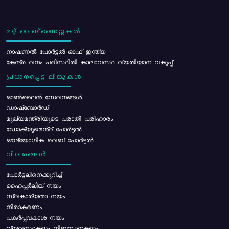
മറ്റ് വെബ്സൈറ്റുകൾ
നാഷണൽ പോർട്ടൽ ഓഫ് ഇന്ത്യ
കേന്ദ്ര വനം പരിസ്ഥിതി കാലാവസ്ഥ വ്യതിയാന വകുപ്പ്
പ്രധാനപ്പെട്ട ലിങ്കുകൾ
ഓൺലൈൻ സേവനങ്ങൾ
ഡാഷ്ബോർഡ്
മുഖ്യമന്ത്രിയുടെ പരാതി പരിഹാരം
ഡോക്യുമെൻ്റ് പോർട്ടൽ
ഔദ്യോഗിക വെബ് പോർട്ടൽ
വിവരങ്ങൾ
പോര്‍ട്ടലിനെക്കുറിച്ച്
ഹൈപ്പർലിങ്ക് നയം
സ്വകാര്യതാ നയം
നിരാകരണം
പകർപ്പവകാശ നയം
വ്യവസ്ഥകളും നിബന്ധനകളും