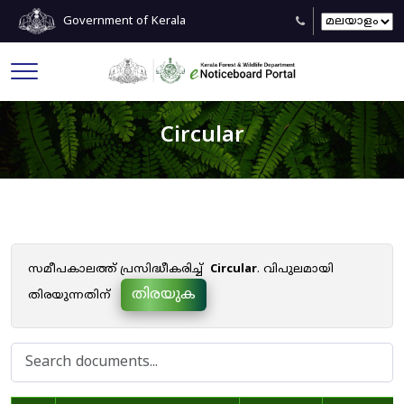
Government of Kerala
Circular
സമീപകാലത്ത് പ്രസിദ്ധീകരിച്ച്
Circular
. വിപുലമായി
തിരയുക
തിരയുന്നതിന്