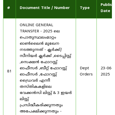
Publish
#
Document Title / Number
Type
Date
ONLINE GENERAL
TRANSFER - 2025 ലെ
പൊതുസ്ഥലംമാറ്റം
ഓൺലൈൻ മുഖേന
നടത്തുന്നത് - ക്ലർക്ക്/
സീനിയർ ക്ലർക്ക് ,ടൈപ്പിസ്റ്റ്
,സെക്ഷൻ ഫോറസ്റ്റ്
ഓഫീസർ ,ബീറ്റ് ഫോറസ്റ്റ്
Dept
23-06-
81
ഓഫീസർ ,ഫോറസ്റ്റ്
Orders
2025
ഡ്രൈവർ എന്നീ
തസ്തികകളിലെ
വേക്കൻസി ലിസ്റ്റ് & 3 ഇയർ
ലിസ്റ്റ്
പ്രസിദ്ധീകരിക്കുന്നതും
അപേക്ഷിക്കുന്നതും -