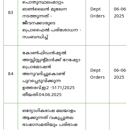
പൊതുസ്ഥലംമാറ്റം
ഓൺലൈൻ മുഖേന
Dept
06-06-
83
നടത്തുന്നത് -
Orders
2025
ജീവനക്കാരുടെ
പ്രൊഫൈൽ പരിശോധന -
സംബന്ധിച്ച്
കോൺഫിഡൻഷ്യൽ
അസ്സിസ്റ്റന്റ്മാർക്ക് റേഷ്യോ
പ്രൊമോഷൻ
Dept
06-06-
84
അനുവദിച്ചുകൊണ്ട്
Orders
2025
പുറപ്പെടുവിക്കുന്ന
ഉത്തരവ്.ഇ2 -5171/2025
തീയതി:04.06.2025
ഒദ്യോഗികഭാഷ മലയാളം
ആക്കുന്നത് വകുപ്പുതല
ഭാഷാസമതിയും പരിഭാഷ