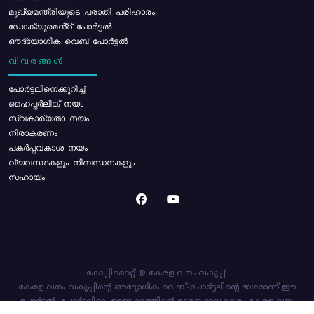
മുഖ്യമന്ത്രിയുടെ പരാതി പരിഹാരം
ഡോക്യുമെൻ്റ് പോർട്ടൽ
ഔദ്യോഗിക വെബ് പോർട്ടൽ
വിവരങ്ങൾ
പോര്‍ട്ടലിനെക്കുറിച്ച്
ഹൈപ്പർലിങ്ക് നയം
സ്വകാര്യതാ നയം
നിരാകരണം
പകർപ്പവകാശ നയം
വ്യവസ്ഥകളും നിബന്ധനകളും
സഹായം
കോപ്പിറൈറ്റ് @ കേരള വനം വകുപ്പ്.
കേരള വനം വകുപ്പിന്റെ ഔദ്യോഗിക വെബ്-പോർട്ടലിന്റെ ഭാഗമാണ് ഈ
പോർട്ടൽ. പോർട്ടലിലെ ഉള്ളടക്കത്തിന്റെ ഉടമസ്ഥാവകാശം കേരള വനം