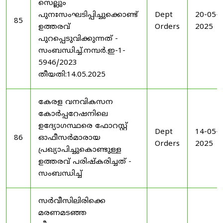
സെല്ലും
പുനഃസംഘടിപ്പിച്ചുക്കൊണ്ട്
Dept
20-05-
85
ഉത്തരവ്
Orders
2025
പുറപ്പെടുവിക്കുന്നത് -
സംബന്ധിച്ച്.നമ്പർ.ഇ-1-
5946/2023
തീയതി:14.05.2025
കേരള വനവികസന
കോർപ്പറേഷനിലെ
ഉദ്യോഗസ്ഥരെ ഫോറസ്റ്റ്
Dept
14-05-
86
ഓഫീസർമാരായ
Orders
2025
പ്രഖ്യാപിച്ചുകൊണ്ടുള്ള
ഉത്തരവ് പരിഷ്കരിച്ചത് -
സംബന്ധിച്ച്
സർവീസിലിരിക്കെ
മരണമടഞ്ഞ