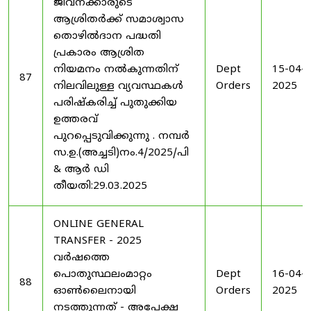
ജീവനക്കാരുടെ
ആശ്രിതർക്ക് സമാശ്വാസ
തൊഴിൽദാന പദ്ധതി
പ്രകാരം ആശ്രിത
നിയമനം നൽകുന്നതിന്
Dept
15-04-
87
നിലവിലുള്ള വ്യവസ്ഥകൾ
Orders
2025
പരിഷ്കരിച്ച് പുതുക്കിയ
ഉത്തരവ്
പുറപ്പെടുവിക്കുന്നു . നമ്പർ
സ.ഉ.(അച്ചടി)നം.4/2025/പി
& ആർ ഡി
തീയതി:29.03.2025
ONLINE GENERAL
TRANSFER - 2025
വർഷത്തെ
പൊതുസ്ഥലംമാറ്റം
Dept
16-04-
88
ഓൺലൈനായി
Orders
2025
നടത്തുന്നത് - അപേക്ഷ