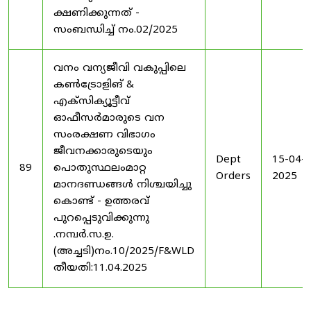
ക്ഷണിക്കുന്നത് -
സംബന്ധിച്ച് നം.02/2025
വനം വന്യജീവി വകുപ്പിലെ
കൺട്രോളിങ്‌ &
എക്സിക്യൂട്ടീവ്
ഓഫീസർമാരുടെ വന
സംരക്ഷണ വിഭാഗം
ജീവനക്കാരുടെയും
Dept
15-04-
89
പൊതുസ്ഥലംമാറ്റ
Orders
2025
മാനദണ്ഡങ്ങൾ നിശ്ചയിച്ചു
കൊണ്ട് - ഉത്തരവ്
പുറപ്പെടുവിക്കുന്നു
.നമ്പർ.സ.ഉ.
(അച്ചടി)നം.10/2025/F&WLD
തീയതി:11.04.2025