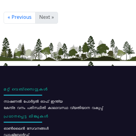
« Previous
Next »
മറ്റ് വെബ്സൈറ്റുകൾ
നാഷണൽ പോർട്ടൽ ഓഫ് ഇന്ത്യ
കേന്ദ്ര വനം പരിസ്ഥിതി കാലാവസ്ഥ വ്യതിയാന വകുപ്പ്
പ്രധാനപ്പെട്ട ലിങ്കുകൾ
ഓൺലൈൻ സേവനങ്ങൾ
ഡാഷ്ബോർഡ്