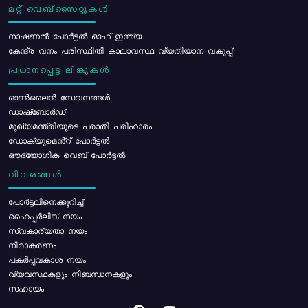
മറ്റ് വെബ്സൈറ്റുകൾ
നാഷണൽ പോർട്ടൽ ഓഫ് ഇന്ത്യ
കേന്ദ്ര വനം പരിസ്ഥിതി കാലാവസ്ഥ വ്യതിയാന വകുപ്പ്
പ്രധാനപ്പെട്ട ലിങ്കുകൾ
ഓൺലൈൻ സേവനങ്ങൾ
ഡാഷ്ബോർഡ്
മുഖ്യമന്ത്രിയുടെ പരാതി പരിഹാരം
ഡോക്യുമെൻ്റ് പോർട്ടൽ
ഔദ്യോഗിക വെബ് പോർട്ടൽ
വിവരങ്ങൾ
പോര്‍ട്ടലിനെക്കുറിച്ച്
ഹൈപ്പർലിങ്ക് നയം
സ്വകാര്യതാ നയം
നിരാകരണം
പകർപ്പവകാശ നയം
വ്യവസ്ഥകളും നിബന്ധനകളും
സഹായം