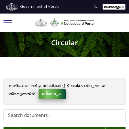
Government of Kerala
Circular
സമീപകാലത്ത് പ്രസിദ്ധീകരിച്ച്
Circular
. വിപുലമായി
തിരയുക
തിരയുന്നതിന്