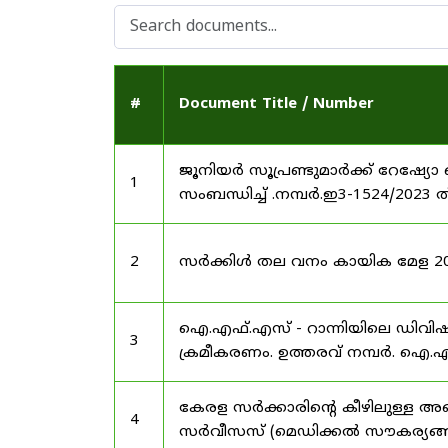
#
Document Title / Number
ജൂനിയർ സൂപ്രണ്ടുമാർക്ക് റേഷ്യോ 
1
സംബന്ധിച്ച് .നമ്പർ.ഇ3-1524/2023 
2
സർക്കിൾ തല വനം കായിക മേള 2025
ഐ.എഫ്.എസ് - റാന്നിയിലെ ഡിവി
3
ക്രമീകരണം. ഉത്തരവ് നമ്പർ. ഐ.എഫ
കേരള സർക്കാരിന്റെ കീഴിലുള്ള അഖ
4
സർവീസസ് (മെഡിക്കൽ സൗകര്യങ്ങൾ) 