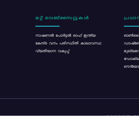
മറ്റ് വെബ്സൈറ്റുകൾ
പ്രധാന
നാഷണൽ പോർട്ടൽ ഓഫ് ഇന്ത്യ
ഓൺലൈ
കേന്ദ്ര വനം പരിസ്ഥിതി കാലാവസ്ഥ
ഡാഷ്ബ
വ്യതിയാന വകുപ്പ്
മുഖ്യമന
ഡോക്യു
ഔദ്യോഗ
കേരള വനം വകു
ഉള്ളടക്ക