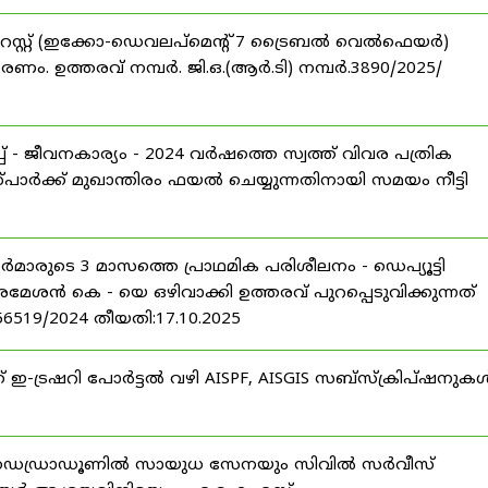
റസ്റ്റ് (ഇക്കോ-ഡെവലപ്മെന്റ് 7 ട്രൈബൽ വെൽഫെയർ)
ണം. ഉത്തരവ് നമ്പർ. ജി.ഒ.(ആർ.ടി) നമ്പർ.3890/2025/
 - ജീവനകാര്യം - 2024 വർഷത്തെ സ്വത്ത് വിവര പത്രിക
പാർക്ക് മുഖാന്തിരം ഫയൽ ചെയ്യുന്നതിനായി സമയം നീട്ടി
ീസർമാരുടെ 3 മാസത്തെ പ്രാഥമിക പരിശീലനം - ഡെപ്യൂട്ടി
രമേശൻ കെ - യെ ഒഴിവാക്കി ഉത്തരവ് പുറപ്പെടുവിക്കുന്നത്
-56519/2024 തീയതി:17.10.2025
് ഇ-ട്രഷറി പോർട്ടൽ വഴി AISPF, AISGIS സബ്‌സ്‌ക്രിപ്‌ഷനുക
 ഡെഡ്രാഡൂണിൽ സായുധ സേനയും സിവിൽ സർവീസ്