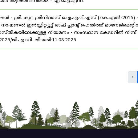
് കരിയർ ആശയവിനിമയം - എ.ഐ.എസ്.
ൻ - ശ്രീ. കുറ ശ്രീനിവാസ് ഐ.എഫ്.എസ് (കെ.എൽ-2015) 
ൽ ഇൻസ്റ്റിറ്റ്യൂട്ട് ഓഫ് പ്ലാന്റ് ഹെൽത്ത് മാനേജ്‌മെന്റ
 തസ്തികയിലേക്കുള്ള നിയമനം - സംസ്ഥാന കേഡറിൽ നിന്ന്
/2025/ജി.എ.ഡി. തീയതി:11.08.2025
‹