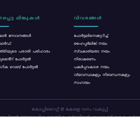
പ്പെട്ട ലിങ്കുകൾ
വിവരങ്ങൾ
ൻ സേവനങ്ങൾ
പോര്‍ട്ടലിനെക്കുറിച്ച്
ോർഡ്
ഹൈപ്പർലിങ്ക് നയം
്ത്രിയുടെ പരാതി പരിഹാരം
സ്വകാര്യതാ നയം
മെൻ്റ് പോർട്ടൽ
നിരാകരണം
ിക വെബ് പോർട്ടൽ
പകർപ്പവകാശ നയം
വ്യവസ്ഥകളും നിബന്ധനകളും
സഹായം
കോപ്പിറൈറ്റ് @ കേരള വനം വകുപ്പ്.
പ്പിന്റെ ഔദ്യോഗിക വെബ്-പോർട്ടലിന്റെ ഭാഗമാണ് ഈ പോർട്ട
ത്തിന്റെ ഉടമസ്ഥാവകാശം കേരള വനം വകുപ്പിനാണ്. പോർട്ടൽ 
ചെയ്തിട്ടുള്ളത്
സി-ഡിറ്റ്
ആണ്.