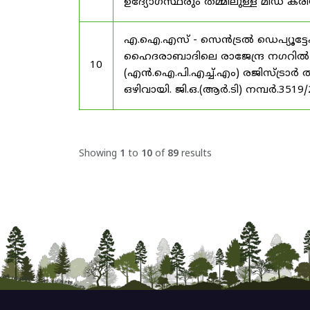
ഉദ്യോഗസ്ഥരും തമ്മിലുള്ള മിഡ
എ.ഐ.എസ് - സെൻട്രൽ ഡെപ്യൂട്ടേഷ
ഹൈദരാബാദിലെ രാജേന്ദ്ര നഗറിൽ നാഷണ
10
(എൻ.ഐ.പി.എച്ച്.എം) രജിസ്ട്രാർ
ഒഴിവായി. ജി.ഒ.(ആർ.ടി) നമ്പർ.3519
Showing
1
to
10
of
89
results