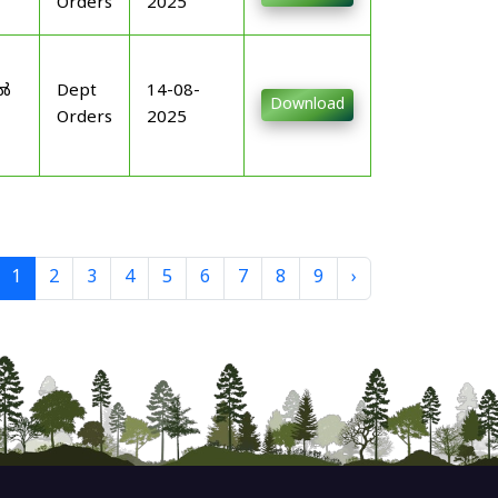
Orders
2025
-
ിൽ
Dept
14-08-
Download
Orders
2025
1
2
3
4
5
6
7
8
9
›