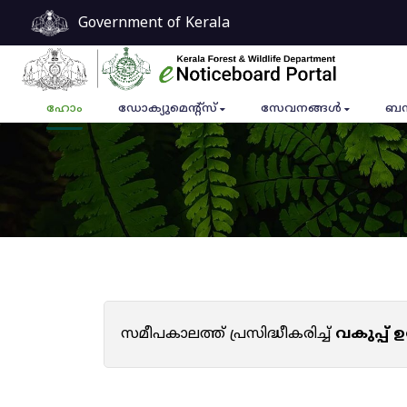
Government of Kerala
ഹോം
ഡോക്യുമെൻ്റ്സ്
സേവനങ്ങൾ
ബന
സമീപകാലത്ത് പ്രസിദ്ധീകരിച്ച്
വകുപ്പ്