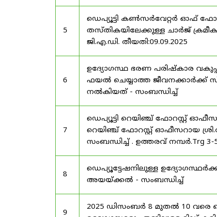
ഡെപ്യൂട്ടി കൺസർവേറ്റർ ഓഫ് ഫോ
5
തസ്തികയിലേക്കുള്ള ചാർജ് ക്രമീകര
ജി.എ.ഡി. തീയതി:09.09.2025
ഉദ്യോഗസ്ഥ ഭരണ പരിഷ്കാര വകുപ്പ്
6
ഫയൽ ചെയ്യാത്ത ജീവനക്കാർക്ക് സ്
നൽകിയത് - സംബന്ധിച്ച്
ഡെപ്യൂട്ടി റെയിഞ്ച് ഫോറസ്റ്റ് ഓഫ
7
റെയിഞ്ച് ഫോറസ്റ്റ് ഓഫീസറായ ശ്രി.
സംബന്ധിച്ച് . ഉത്തരവ് നമ്പർ.Trg 3
ഡെപ്യൂട്ടേഷനിലുള്ള ഉദ്യോഗസ്ഥർക്ക
8
അയയ്ക്കൽ - സംബന്ധിച്ച്
2025 ഡിസംബർ 8 മുതൽ 10 വരെ
9