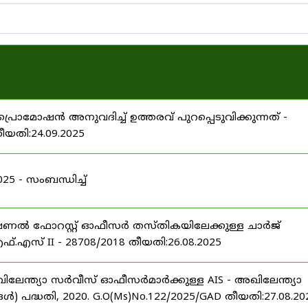
പ്രൊമോഷൻ അനുവദിച്ച് ഉത്തരവ് പുറപ്പെടുവിക്കുന്നത് -
തീയതി:24.09.2025
 - സംബന്ധിച്ച്
ഷണൽ ഫോറസ്റ്റ് ഓഫീസർ തസ്തികയിലേക്കുള്ള ചാർജ്
്.എസ് II - 28708/2018 തീയതി:26.08.2025
ിലേന്ത്യാ സർവീസ് ഓഫീസർമാർക്കുള്ള AIS - അഖിലേന്ത്യാ
പദ്ധതി, 2020. G.O(Ms)No.122/2025/GAD തീയതി:27.08.20