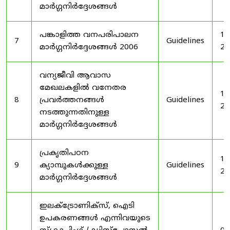
മാർഗ്ഗനിർദ്ദേശങ്ങൾ
പങ്കാളിത്ത വനപരിപാലന
19
7
Guidelines
മാർഗ്ഗനിർദ്ദേശങ്ങൾ 2006
20
വന്യജീവി ആവാസ
മേഖലകളിൽ വനേതര
19
8
പ്രവർത്തനങ്ങൾ
Guidelines
20
നടത്തുന്നതിനുള്ള
മാർഗ്ഗനിർദ്ദേശങ്ങൾ
പ്രകൃതിപഠന
19
9
ക്യാമ്പുകൾക്കുള്ള
Guidelines
20
മാർഗ്ഗനിർദ്ദേശങ്ങൾ
ഇലക്‌ട്രോണിക്‌സ്, ഐടി
ഉപകരണങ്ങൾ എന്നിവയുടെ