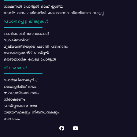
നാഷണൽ പോർട്ടൽ ഓഫ് ഇന്ത്യ
കേന്ദ്ര വനം പരിസ്ഥിതി കാലാവസ്ഥ വ്യതിയാന വകുപ്പ്
പ്രധാനപ്പെട്ട ലിങ്കുകൾ
ഓൺലൈൻ സേവനങ്ങൾ
ഡാഷ്ബോർഡ്
മുഖ്യമന്ത്രിയുടെ പരാതി പരിഹാരം
ഡോക്യുമെൻ്റ് പോർട്ടൽ
ഔദ്യോഗിക വെബ് പോർട്ടൽ
വിവരങ്ങൾ
പോര്‍ട്ടലിനെക്കുറിച്ച്
ഹൈപ്പർലിങ്ക് നയം
സ്വകാര്യതാ നയം
നിരാകരണം
പകർപ്പവകാശ നയം
വ്യവസ്ഥകളും നിബന്ധനകളും
സഹായം