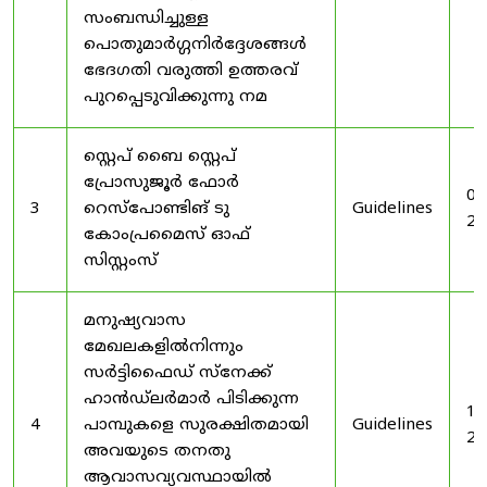
സംബന്ധിച്ചുള്ള
പൊതുമാർഗ്ഗനിർദ്ദേശങ്ങൾ
ഭേദഗതി വരുത്തി ഉത്തരവ്
പുറപ്പെടുവിക്കുന്നു നമ
സ്റ്റെപ് ബൈ സ്റ്റെപ്
പ്രോസുജൂർ ഫോർ
03
3
റെസ്‌പോണ്ടിങ് ടു
Guidelines
20
കോംപ്രമൈസ് ഓഫ്
സിസ്റ്റംസ്
മനുഷ്യവാസ
മേഖലകളിൽനിന്നും
സർട്ടിഫൈഡ് സ്നേക്ക്
ഹാൻഡ്‌ലർമാർ പിടിക്കുന്ന
19
4
പാമ്പുകളെ സുരക്ഷിതമായി
Guidelines
20
അവയുടെ തനതു
ആവാസവ്യവസ്ഥായിൽ