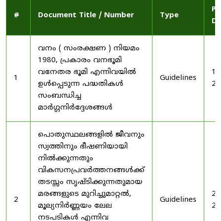
Pu
#
Document Title / Number
Type
Da
വനം ( സംരക്ഷണ ) നിയമം
1980, പ്രകാരം വനഭൂമി
വനേതര ഭൂമി എന്നിവയിൽ
19
1
Guidelines
ഉൾപ്പെടുന്ന പദ്ധതികൾ
20
സംബന്ധിച്ച
മാർഗ്ഗനിർദ്ദേശങ്ങൾ
പൊതുസ്ഥലങ്ങളിൽ ജീവനും
സ്വത്തിനും ഭീഷണിയായി
നിൽക്കുന്നതും
വികസനപ്രവർത്തനങ്ങൾക്ക്
തടസ്സം സൃഷ്ടിക്കുന്നതുമായ
മരങ്ങളുടെ മുറിച്ചുമാറ്റൽ,
20
2
Guidelines
മൂല്യനിർണ്ണയം ലേല
20
നടപടികൾ എന്നിവ