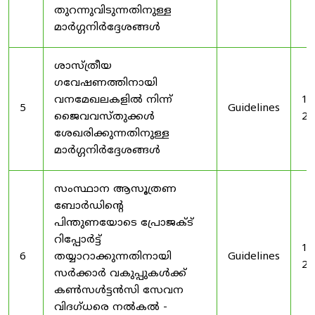
തുറന്നുവിടുന്നതിനുള്ള
മാർഗ്ഗനിർദ്ദേശങ്ങൾ
ശാസ്ത്രീയ
ഗവേഷണത്തിനായി
വനമേഖലകളിൽ നിന്ന്
19
5
Guidelines
ജൈവവസ്തുക്കൾ
20
ശേഖരിക്കുന്നതിനുള്ള
മാർഗ്ഗനിർദ്ദേശങ്ങൾ
സംസ്ഥാന ആസൂത്രണ
ബോർഡിൻ്റെ
പിന്തുണയോടെ പ്രോജക്ട്
റിപ്പോർട്ട്
19
6
തയ്യാറാക്കുന്നതിനായി
Guidelines
20
സർക്കാർ വകുപ്പുകൾക്ക്
കൺസൾട്ടൻസി സേവന
വിദഗ്ധരെ നൽകൽ -