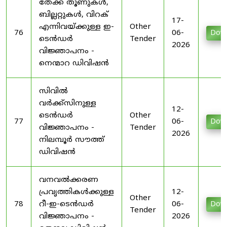
തേക്ക് തൂണുകൾ,
ബില്ലറ്റുകൾ, വിറക്
17-
എന്നിവയ്ക്കുള്ള ഇ-
Other
76
06-
Dow
ടെൻഡർ
Tender
2026
വിജ്ഞാപനം -
നെന്മാറ ഡിവിഷൻ
സിവിൽ
വർക്ക്‌സിനുള്ള
12-
ടെൻഡർ
Other
77
06-
Dow
വിജ്ഞാപനം -
Tender
2026
നിലമ്പൂർ സൗത്ത്
ഡിവിഷൻ
വനവൽക്കരണ
പ്രവൃത്തികൾക്കുള്ള
12-
Other
78
റീ-ഇ-ടെൻഡർ
06-
Dow
Tender
വിജ്ഞാപനം -
2026