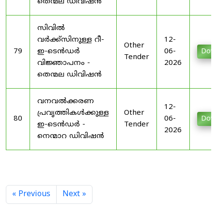
തെന്മല ഡിവിഷൻ
സിവിൽ
വർക്ക്സിനുള്ള റീ-
12-
Other
79
ഇ-ടെൻഡർ
06-
Dow
Tender
വിജ്ഞാപനം -
2026
തെന്മല ഡിവിഷൻ
വനവൽക്കരണ
12-
പ്രവൃത്തികൾക്കുള്ള
Other
80
06-
Dow
ഇ-ടെൻഡർ -
Tender
2026
നെന്മാറ ഡിവിഷൻ
« Previous
Next »