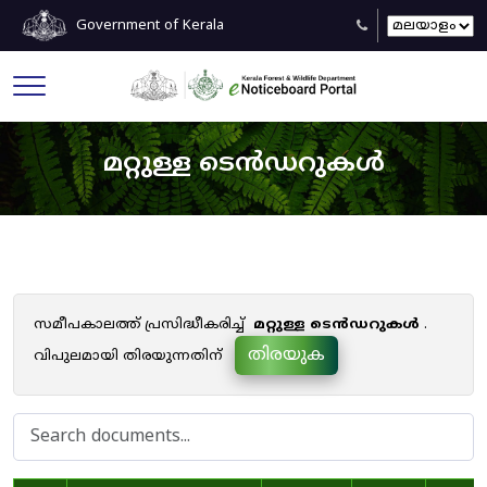
Government of Kerala
മറ്റുള്ള ടെൻഡറുകൾ
സമീപകാലത്ത് പ്രസിദ്ധീകരിച്ച്
മറ്റുള്ള ടെൻഡറുകൾ
.
തിരയുക
വിപുലമായി തിരയുന്നതിന്