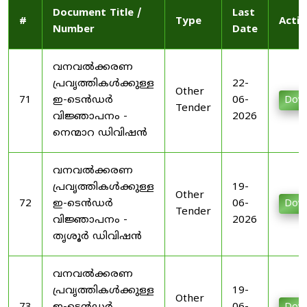
Document Title /
Last
#
Type
Actio
Number
Date
വനവൽക്കരണ
പ്രവൃത്തികൾക്കുള്ള
22-
Other
71
ഇ-ടെൻഡർ
06-
Dow
Tender
വിജ്ഞാപനം -
2026
നെന്മാറ ഡിവിഷൻ
വനവൽക്കരണ
പ്രവൃത്തികൾക്കുള്ള
19-
Other
72
ഇ-ടെൻഡർ
06-
Dow
Tender
വിജ്ഞാപനം -
2026
തൃശൂർ ഡിവിഷൻ
വനവൽക്കരണ
പ്രവൃത്തികൾക്കുള്ള
19-
Other