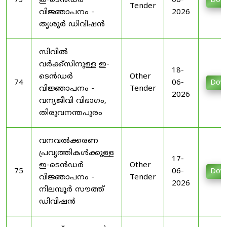
73
ഇ-ടെൻഡർ
06-
Dow
Tender
വിജ്ഞാപനം -
2026
തൃശൂർ ഡിവിഷൻ
സിവിൽ
വർക്ക്സിനുള്ള ഇ-
18-
ടെൻഡർ
Other
74
06-
Dow
വിജ്ഞാപനം -
Tender
2026
വന്യജീവി വിഭാഗം,
തിരുവനന്തപുരം
വനവൽക്കരണ
പ്രവൃത്തികൾക്കുള്ള
17-
ഇ-ടെൻഡർ
Other
75
06-
Dow
വിജ്ഞാപനം -
Tender
2026
നിലമ്പൂർ സൗത്ത്
ഡിവിഷൻ