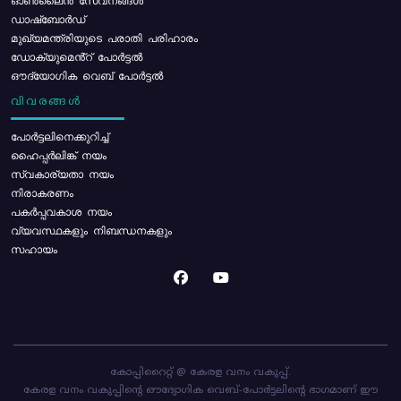
ഓൺലൈൻ സേവനങ്ങൾ
ഡാഷ്ബോർഡ്
മുഖ്യമന്ത്രിയുടെ പരാതി പരിഹാരം
ഡോക്യുമെൻ്റ് പോർട്ടൽ
ഔദ്യോഗിക വെബ് പോർട്ടൽ
വിവരങ്ങൾ
പോര്‍ട്ടലിനെക്കുറിച്ച്
ഹൈപ്പർലിങ്ക് നയം
സ്വകാര്യതാ നയം
നിരാകരണം
പകർപ്പവകാശ നയം
വ്യവസ്ഥകളും നിബന്ധനകളും
സഹായം
കോപ്പിറൈറ്റ് @ കേരള വനം വകുപ്പ്.
കേരള വനം വകുപ്പിന്റെ ഔദ്യോഗിക വെബ്-പോർട്ടലിന്റെ ഭാഗമാണ് ഈ