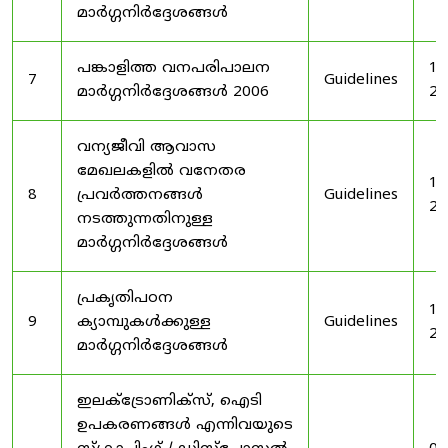
മാർഗ്ഗനിർദ്ദേശങ്ങൾ
പങ്കാളിത്ത വനപരിപാലന
19
7
Guidelines
മാർഗ്ഗനിർദ്ദേശങ്ങൾ 2006
20
വന്യജീവി ആവാസ
മേഖലകളിൽ വനേതര
19
8
പ്രവർത്തനങ്ങൾ
Guidelines
20
നടത്തുന്നതിനുള്ള
മാർഗ്ഗനിർദ്ദേശങ്ങൾ
പ്രകൃതിപഠന
19
9
ക്യാമ്പുകൾക്കുള്ള
Guidelines
20
മാർഗ്ഗനിർദ്ദേശങ്ങൾ
ഇലക്‌ട്രോണിക്‌സ്, ഐടി
ഉപകരണങ്ങൾ എന്നിവയുടെ