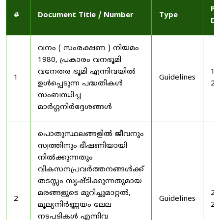
Pu
#
Document Title / Number
Type
Da
വനം ( സംരക്ഷണ ) നിയമം
1980, പ്രകാരം വനഭൂമി
വനേതര ഭൂമി എന്നിവയിൽ
19
1
Guidelines
ഉൾപ്പെടുന്ന പദ്ധതികൾ
20
സംബന്ധിച്ച
മാർഗ്ഗനിർദ്ദേശങ്ങൾ
പൊതുസ്ഥലങ്ങളിൽ ജീവനും
സ്വത്തിനും ഭീഷണിയായി
നിൽക്കുന്നതും
വികസനപ്രവർത്തനങ്ങൾക്ക്
തടസ്സം സൃഷ്ടിക്കുന്നതുമായ
മരങ്ങളുടെ മുറിച്ചുമാറ്റൽ,
20
2
Guidelines
മൂല്യനിർണ്ണയം ലേല
20
നടപടികൾ എന്നിവ