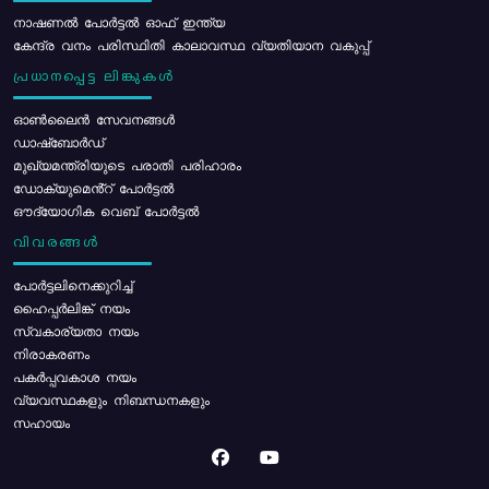
നാഷണൽ പോർട്ടൽ ഓഫ് ഇന്ത്യ
കേന്ദ്ര വനം പരിസ്ഥിതി കാലാവസ്ഥ വ്യതിയാന വകുപ്പ്
പ്രധാനപ്പെട്ട ലിങ്കുകൾ
ഓൺലൈൻ സേവനങ്ങൾ
ഡാഷ്ബോർഡ്
മുഖ്യമന്ത്രിയുടെ പരാതി പരിഹാരം
ഡോക്യുമെൻ്റ് പോർട്ടൽ
ഔദ്യോഗിക വെബ് പോർട്ടൽ
വിവരങ്ങൾ
പോര്‍ട്ടലിനെക്കുറിച്ച്
ഹൈപ്പർലിങ്ക് നയം
സ്വകാര്യതാ നയം
നിരാകരണം
പകർപ്പവകാശ നയം
വ്യവസ്ഥകളും നിബന്ധനകളും
സഹായം