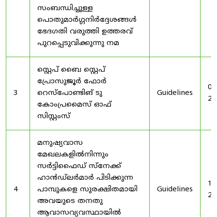
സംബന്ധിച്ചുള്ള
പൊതുമാർഗ്ഗനിർദ്ദേശങ്ങൾ
ഭേദഗതി വരുത്തി ഉത്തരവ്
പുറപ്പെടുവിക്കുന്നു നമ
സ്റ്റെപ് ബൈ സ്റ്റെപ്
പ്രോസുജൂർ ഫോർ
03
3
റെസ്‌പോണ്ടിങ് ടു
Guidelines
20
കോംപ്രമൈസ് ഓഫ്
സിസ്റ്റംസ്
മനുഷ്യവാസ
മേഖലകളിൽനിന്നും
സർട്ടിഫൈഡ് സ്നേക്ക്
ഹാൻഡ്‌ലർമാർ പിടിക്കുന്ന
19
4
പാമ്പുകളെ സുരക്ഷിതമായി
Guidelines
20
അവയുടെ തനതു
ആവാസവ്യവസ്ഥായിൽ