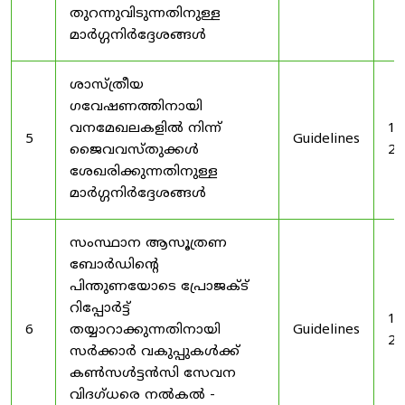
തുറന്നുവിടുന്നതിനുള്ള
മാർഗ്ഗനിർദ്ദേശങ്ങൾ
ശാസ്ത്രീയ
ഗവേഷണത്തിനായി
വനമേഖലകളിൽ നിന്ന്
19
5
Guidelines
ജൈവവസ്തുക്കൾ
20
ശേഖരിക്കുന്നതിനുള്ള
മാർഗ്ഗനിർദ്ദേശങ്ങൾ
സംസ്ഥാന ആസൂത്രണ
ബോർഡിൻ്റെ
പിന്തുണയോടെ പ്രോജക്ട്
റിപ്പോർട്ട്
19
6
തയ്യാറാക്കുന്നതിനായി
Guidelines
20
സർക്കാർ വകുപ്പുകൾക്ക്
കൺസൾട്ടൻസി സേവന
വിദഗ്ധരെ നൽകൽ -