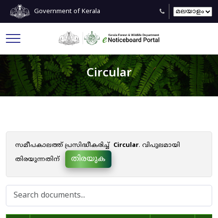
Government of Kerala
Circular
സമീപകാലത്ത് പ്രസിദ്ധീകരിച്ച്
Circular
. വിപുലമായി
തിരയുക
തിരയുന്നതിന്