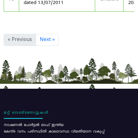
dated 13/07/2011
202
« Previous
Next »
മറ്റ് വെബ്സൈറ്റുകൾ
നാഷണൽ പോർട്ടൽ ഓഫ് ഇന്ത്യ
കേന്ദ്ര വനം പരിസ്ഥിതി കാലാവസ്ഥ വ്യതിയാന വകുപ്പ്