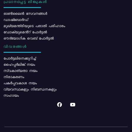
പ്രധാനപ്പെട്ട ലിങ്കുകൾ
ഓൺലൈൻ സേവനങ്ങൾ
ഡാഷ്ബോർഡ്
മുഖ്യമന്ത്രിയുടെ പരാതി പരിഹാരം
ഡോക്യുമെൻ്റ് പോർട്ടൽ
ഔദ്യോഗിക വെബ് പോർട്ടൽ
വിവരങ്ങൾ
പോര്‍ട്ടലിനെക്കുറിച്ച്
ഹൈപ്പർലിങ്ക് നയം
സ്വകാര്യതാ നയം
നിരാകരണം
പകർപ്പവകാശ നയം
വ്യവസ്ഥകളും നിബന്ധനകളും
സഹായം