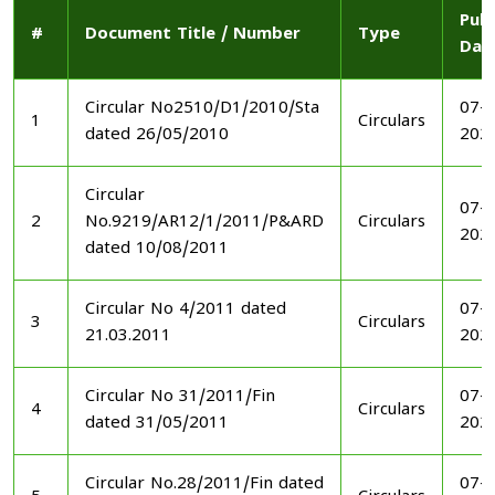
Publ
#
Document Title / Number
Type
Dat
Circular No2510/D1/2010/Sta
07-1
1
Circulars
dated 26/05/2010
202
Circular
07-1
2
No.9219/AR12/1/2011/P&ARD
Circulars
202
dated 10/08/2011
Circular No 4/2011 dated
07-1
3
Circulars
21.03.2011
202
Circular No 31/2011/Fin
07-1
4
Circulars
dated 31/05/2011
202
Circular No.28/2011/Fin dated
07-1