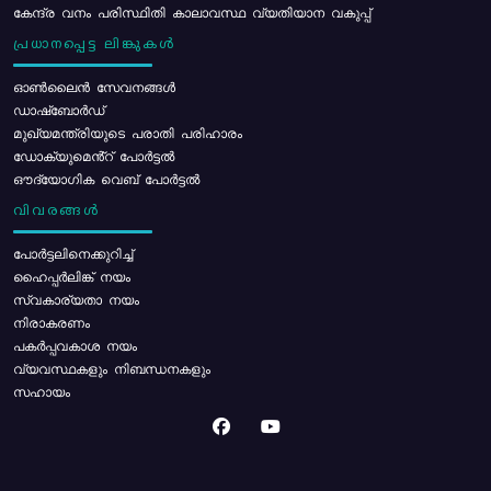
കേന്ദ്ര വനം പരിസ്ഥിതി കാലാവസ്ഥ വ്യതിയാന വകുപ്പ്
പ്രധാനപ്പെട്ട ലിങ്കുകൾ
ഓൺലൈൻ സേവനങ്ങൾ
ഡാഷ്ബോർഡ്
മുഖ്യമന്ത്രിയുടെ പരാതി പരിഹാരം
ഡോക്യുമെൻ്റ് പോർട്ടൽ
ഔദ്യോഗിക വെബ് പോർട്ടൽ
വിവരങ്ങൾ
പോര്‍ട്ടലിനെക്കുറിച്ച്
ഹൈപ്പർലിങ്ക് നയം
സ്വകാര്യതാ നയം
നിരാകരണം
പകർപ്പവകാശ നയം
വ്യവസ്ഥകളും നിബന്ധനകളും
സഹായം