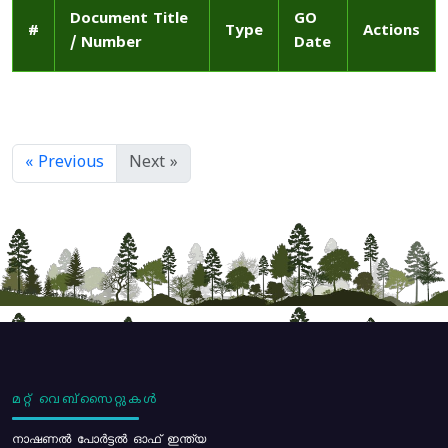
Document Title
GO
#
Type
Actions
/ Number
Date
« Previous
Next »
മറ്റ് വെബ്സൈറ്റുകൾ
നാഷണൽ പോർട്ടൽ ഓഫ് ഇന്ത്യ