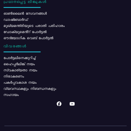
പ്രധാനപ്പെട്ട ലിങ്കുകൾ
ഓൺലൈൻ സേവനങ്ങൾ
ഡാഷ്ബോർഡ്
മുഖ്യമന്ത്രിയുടെ പരാതി പരിഹാരം
ഡോക്യുമെൻ്റ് പോർട്ടൽ
ഔദ്യോഗിക വെബ് പോർട്ടൽ
വിവരങ്ങൾ
പോര്‍ട്ടലിനെക്കുറിച്ച്
ഹൈപ്പർലിങ്ക് നയം
സ്വകാര്യതാ നയം
നിരാകരണം
പകർപ്പവകാശ നയം
വ്യവസ്ഥകളും നിബന്ധനകളും
സഹായം