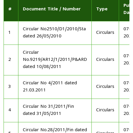
Publ
#
Document Title / Number
Type
Dat
Circular No2510/D1/2010/Sta
07-1
1
Circulars
dated 26/05/2010
202
Circular
07-1
2
No.9219/AR12/1/2011/P&ARD
Circulars
202
dated 10/08/2011
Circular No 4/2011 dated
07-1
3
Circulars
21.03.2011
202
Circular No 31/2011/Fin
07-1
4
Circulars
dated 31/05/2011
202
Circular No.28/2011/Fin dated
07-1