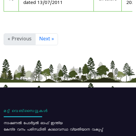
dated 13/07/2011
202
« Previous
Next »
മറ്റ് വെബ്സൈറ്റുകൾ
നാഷണൽ പോർട്ടൽ ഓഫ് ഇന്ത്യ
കേന്ദ്ര വനം പരിസ്ഥിതി കാലാവസ്ഥ വ്യതിയാന വകുപ്പ്