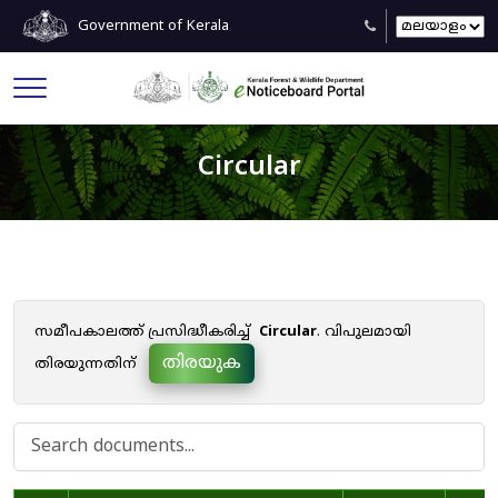
Government of Kerala
Circular
സമീപകാലത്ത് പ്രസിദ്ധീകരിച്ച്
Circular
. വിപുലമായി
തിരയുക
തിരയുന്നതിന്