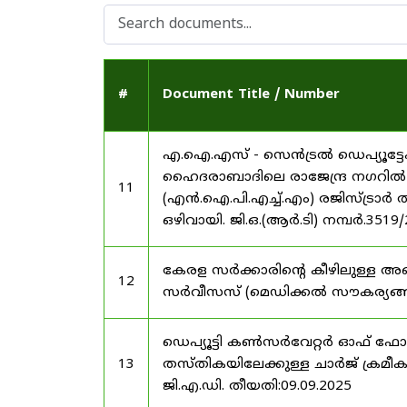
#
Document Title / Number
എ.ഐ.എസ് - സെൻട്രൽ ഡെപ്യൂട്ടേഷ
ഹൈദരാബാദിലെ രാജേന്ദ്ര നഗറിൽ നാഷണ
11
(എൻ.ഐ.പി.എച്ച്.എം) രജിസ്ട്രാർ
ഒഴിവായി. ജി.ഒ.(ആർ.ടി) നമ്പർ.3519
കേരള സർക്കാരിന്റെ കീഴിലുള്ള അഖ
12
സർവീസസ് (മെഡിക്കൽ സൗകര്യങ്ങൾ) 
ഡെപ്യൂട്ടി കൺസർവേറ്റർ ഓഫ് ഫോ
13
തസ്തികയിലേക്കുള്ള ചാർജ് ക്രമീകര
ജി.എ.ഡി. തീയതി:09.09.2025