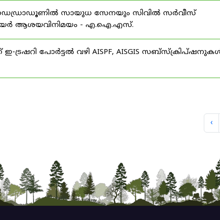
 ഡെഡ്രാഡൂണിൽ സായുധ സേനയും സിവിൽ സർവീസ്
് കരിയർ ആശയവിനിമയം - എ.ഐ.എസ്.
് ഇ-ട്രഷറി പോർട്ടൽ വഴി AISPF, AISGIS സബ്‌സ്‌ക്രിപ്‌ഷനുക
‹