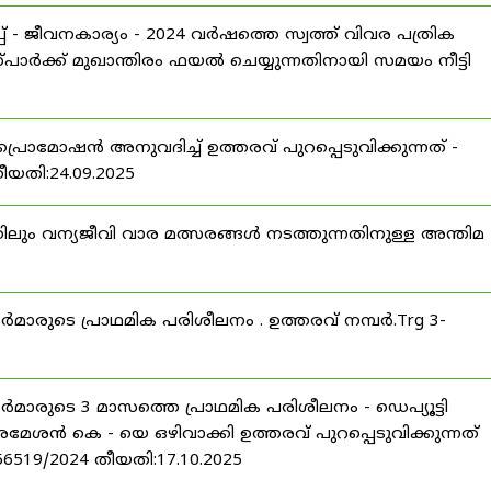
 - ജീവനകാര്യം - 2024 വർഷത്തെ സ്വത്ത് വിവര പത്രിക
പാർക്ക് മുഖാന്തിരം ഫയൽ ചെയ്യുന്നതിനായി സമയം നീട്ടി
പ്രൊമോഷൻ അനുവദിച്ച് ഉത്തരവ് പുറപ്പെടുവിക്കുന്നത് -
തീയതി:24.09.2025
ിലും വന്യജീവി വാര മത്സരങ്ങൾ നടത്തുന്നതിനുള്ള അന്തിമ
ീസർമാരുടെ പ്രാഥമിക പരിശീലനം . ഉത്തരവ് നമ്പർ.Trg 3-
ീസർമാരുടെ 3 മാസത്തെ പ്രാഥമിക പരിശീലനം - ഡെപ്യൂട്ടി
രമേശൻ കെ - യെ ഒഴിവാക്കി ഉത്തരവ് പുറപ്പെടുവിക്കുന്നത്
-56519/2024 തീയതി:17.10.2025