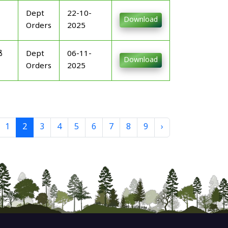
Dept
22-10-
Download
Orders
2025
ൾ
Dept
06-11-
Download
Orders
2025
1
2
3
4
5
6
7
8
9
›