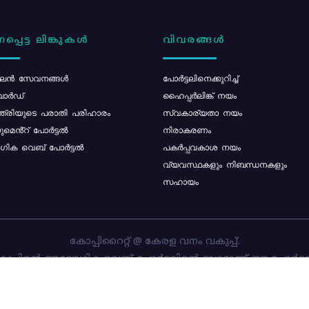
പ്പെട്ട ലിങ്കുകൾ
വിവരങ്ങൾ
ൻ സേവനങ്ങൾ
പോര്‍ട്ടലിനെക്കുറിച്ച്
ോർഡ്
ഹൈപ്പർലിങ്ക് നയം
്ത്രിയുടെ പരാതി പരിഹാരം
സ്വകാര്യതാ നയം
മെൻ്റ് പോർട്ടൽ
നിരാകരണം
ിക വെബ് പോർട്ടൽ
പകർപ്പവകാശ നയം
വ്യവസ്ഥകളും നിബന്ധനകളും
സഹായം
കോപ്പിറൈറ്റ് @ കേരള വനം വകുപ്പ്.
പ്പിന്റെ ഔദ്യോഗിക വെബ്-പോർട്ടലിന്റെ ഭാഗമാണ് ഈ പോർട്ട
ത്തിന്റെ ഉടമസ്ഥാവകാശം കേരള വനം വകുപ്പിനാണ്. പോർട്ടൽ 
ചെയ്തിട്ടുള്ളത്
സി-ഡിറ്റ്
ആണ്.