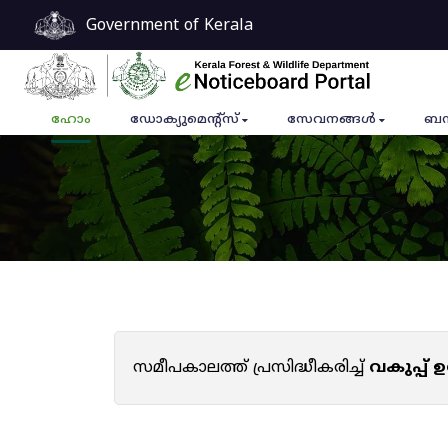
Government of Kerala
ഹോം
ഡോക്യുമെൻ്റ്സ്
സേവനങ്ങൾ
ബന
സമീപകാലത്ത് പ്രസിദ്ധീകരിച്ച്
വകുപ്പ്