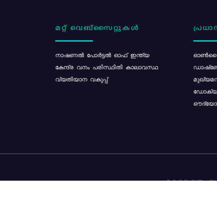
മറ്റ് വെബ്സൈറ്റുകൾ
പ്രധാന
നാഷണൽ പോർട്ടൽ ഓഫ് ഇന്ത്യ
ഓൺലൈ
കേന്ദ്ര വനം പരിസ്ഥിതി കാലാവസ്ഥ
ഡാഷ്ബ
വ്യതിയാന വകുപ്പ്
മുഖ്യമന
ഡോക്യു
ഔദ്യോഗ
കേരള വനം വകു
ഉള്ളടക്ക