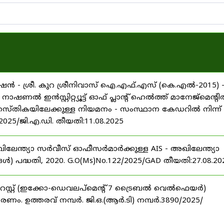
ൻ - ശ്രീ. കുറ ശ്രീനിവാസ് ഐ.എഫ്.എസ് (കെ.എൽ-2015) 
ൽ ഇൻസ്റ്റിറ്റ്യൂട്ട് ഓഫ് പ്ലാന്റ് ഹെൽത്ത് മാനേജ്‌മെന്റ
 തസ്തികയിലേക്കുള്ള നിയമനം - സംസ്ഥാന കേഡറിൽ നിന്ന്
/2025/ജി.എ.ഡി. തീയതി:11.08.2025
ിലേന്ത്യാ സർവീസ് ഓഫീസർമാർക്കുള്ള AIS - അഖിലേന്ത്യാ
പദ്ധതി, 2020. G.O(Ms)No.122/2025/GAD തീയതി:27.08.20
റസ്റ്റ് (ഇക്കോ-ഡെവലപ്മെന്റ് 7 ട്രൈബൽ വെൽഫെയർ)
ണം. ഉത്തരവ് നമ്പർ. ജി.ഒ.(ആർ.ടി) നമ്പർ.3890/2025/