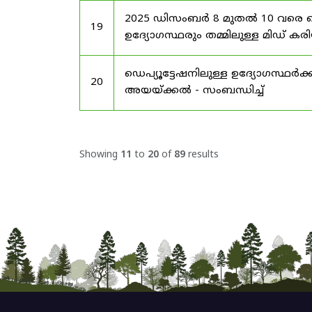
2025 ഡിസംബർ 8 മുതൽ 10 വരെ
19
ഉദ്യോഗസ്ഥരും തമ്മിലുള്ള മിഡ
ഡെപ്യൂട്ടേഷനിലുള്ള ഉദ്യോഗസ്ഥർക്ക
20
അയയ്ക്കൽ - സംബന്ധിച്ച്
Showing
11
to
20
of
89
results