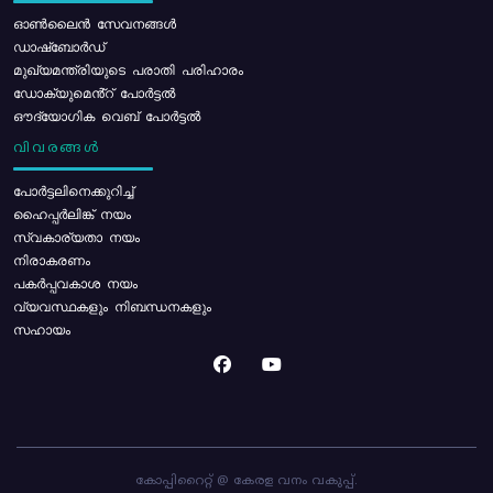
ഓൺലൈൻ സേവനങ്ങൾ
ഡാഷ്ബോർഡ്
മുഖ്യമന്ത്രിയുടെ പരാതി പരിഹാരം
ഡോക്യുമെൻ്റ് പോർട്ടൽ
ഔദ്യോഗിക വെബ് പോർട്ടൽ
വിവരങ്ങൾ
പോര്‍ട്ടലിനെക്കുറിച്ച്
ഹൈപ്പർലിങ്ക് നയം
സ്വകാര്യതാ നയം
നിരാകരണം
പകർപ്പവകാശ നയം
വ്യവസ്ഥകളും നിബന്ധനകളും
സഹായം
കോപ്പിറൈറ്റ് @ കേരള വനം വകുപ്പ്.