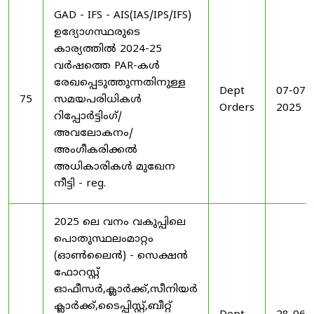
GAD - IFS - AIS(IAS/IPS/IFS)
ഉദ്യോഗസ്ഥരുടെ
കാര്യത്തിൽ 2024-25
വർഷത്തെ PAR-കൾ
രേഖപ്പെടുത്തുന്നതിനുള്ള
Dept
07-07-
75
സമയപരിധികൾ
Orders
2025
റിപ്പോർട്ടിംഗ്/
അവലോകനം/
അംഗീകരിക്കൽ
അധികാരികൾ മുഖേന
നീട്ടി - reg.
2025 ലെ വനം വകുപ്പിലെ
പൊതുസ്ഥലംമാറ്റം
(ഓൺലൈൻ) - സെക്ഷൻ
ഫോറസ്റ്റ്
ഓഫീസർ,ക്ലാർക്ക്,സീനിയർ
ക്ലാർക്ക്,ടൈപ്പിസ്റ്റ്,ബീറ്റ്