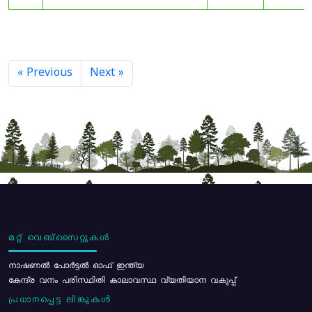
« Previous
Next »
മറ്റ് വെബ്സൈറ്റുകൾ
നാഷണൽ പോർട്ടൽ ഓഫ് ഇന്ത്യ
കേന്ദ്ര വനം പരിസ്ഥിതി കാലാവസ്ഥ വ്യതിയാന വകുപ്പ്
പ്രധാനപ്പെട്ട ലിങ്കുകൾ