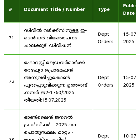
Publis
#
Document Title / Number
Type
Date
സിവിൽ വർക്ക്സിനുള്ള ഇ-
Dept
15-07-
71
ടെൻഡർ വിജ്ഞാപനം -
Orders
2025
ചാലക്കുടി ഡിവിഷൻ
ഫോറസ്റ്റ് ഡ്രൈവർമാർക്ക്
റേഷ്യോ പ്രൊമേഷൻ
അനുവദിച്ചുകൊണ്ട്
Dept
15-07-
72
പുറപ്പെടുവിക്കുന്ന ഉത്തരവ്
Orders
2025
.നമ്പർ ഇ2-1760/2025
തീയതി:15.07.2025
ഓൺലൈൻ ജനറൽ
ട്രാൻസ്ഫർ - 2025 ലെ
പൊതുസ്ഥലം മാറ്റം -
Dept
10-07-