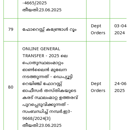
-4665/2025
തീയതി:23.06.2025
Dept
03-04-
79
ഫോറെസ്റ്റ് കണ്ട്രോൾ റൂം
Orders
2024
ONLINE GENERAL
TRANSFER - 2025 ലെ
പൊതുസ്ഥലംമാറ്റം
ഓൺലൈൻ മുഖേന
നടത്തുന്നത് - ഡെപ്യൂട്ടി
റെയിഞ്ച് ഫോറസ്റ്റ്
Dept
24-06-
80
ഓഫീസർ തസ്തികയുടെ
Orders
2025
കരട് സ്ഥലംമാറ്റ ഉത്തരവ്
പുറപ്പെടുവിക്കുന്നത് -
സംബന്ധിച്ച് നമ്പർ.ഇ3-
9668/2024(3)
തീയതി:23.06.2025