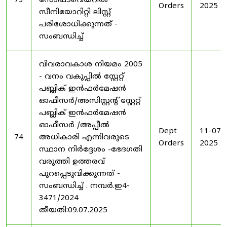
73
സോഫ്ട്‍വെയറിൽ
Orders
2025
സീനിയോറിറ്റി ലിസ്റ്റ്
പരിശോധിക്കുന്നത് -
സംബന്ധിച്ച്
വിവരാവകാശ നിയമം 2005
- വനം വകുപ്പിൽ സ്റ്റേറ്റ്
പബ്ലിക് ഇൻഫർമേഷൻ
ഓഫീസർ/അസിസ്റ്റന്റ് സ്റ്റേറ്റ്
പബ്ലിക് ഇൻഫർമേഷൻ
ഓഫീസർ /അപ്പീൽ
Dept
11-07-
74
അധികാരി എന്നിവരുടെ
Orders
2025
സ്ഥാന നിർദ്ദേശം -ഭേദഗതി
വരുത്തി ഉത്തരവ്
പുറപ്പെടുവിക്കുന്നത് -
സംബന്ധിച്ച് . നമ്പർ.ഇ4-
3471/2024
തീയതി:09.07.2025