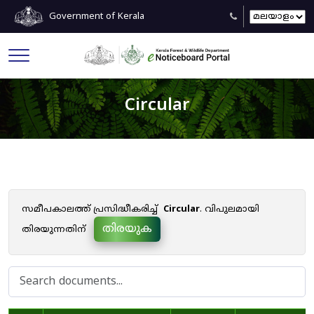
Government of Kerala
Circular
സമീപകാലത്ത് പ്രസിദ്ധീകരിച്ച്
Circular
. വിപുലമായി
തിരയുക
തിരയുന്നതിന്