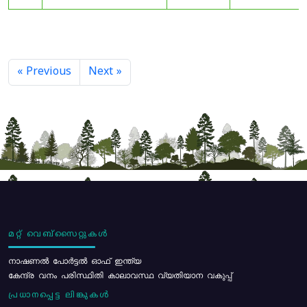
« Previous
Next »
മറ്റ് വെബ്സൈറ്റുകൾ
നാഷണൽ പോർട്ടൽ ഓഫ് ഇന്ത്യ
കേന്ദ്ര വനം പരിസ്ഥിതി കാലാവസ്ഥ വ്യതിയാന വകുപ്പ്
പ്രധാനപ്പെട്ട ലിങ്കുകൾ