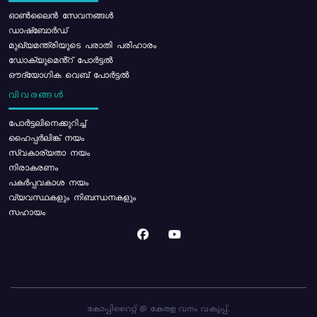
ഓൺലൈൻ സേവനങ്ങൾ
ഡാഷ്ബോർഡ്
മുഖ്യമന്ത്രിയുടെ പരാതി പരിഹാരം
ഡോക്യുമെൻ്റ് പോർട്ടൽ
ഔദ്യോഗിക വെബ് പോർട്ടൽ
വിവരങ്ങൾ
പോര്‍ട്ടലിനെക്കുറിച്ച്
ഹൈപ്പർലിങ്ക് നയം
സ്വകാര്യതാ നയം
നിരാകരണം
പകർപ്പവകാശ നയം
വ്യവസ്ഥകളും നിബന്ധനകളും
സഹായം
കോപ്പിറൈറ്റ് @ കേരള വനം വകുപ്പ്.