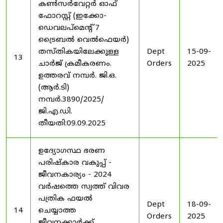
കൺസർവേറ്റർ ഓഫ്
ഫോറസ്റ്റ് (ഇക്കോ-
ഡെവലപ്മെന്റ് 7
ട്രൈബൽ വെൽഫെയർ)
തസ്തികയിലേക്കുള്ള
Dept
15-09-
13
ചാർജ് ക്രമീകരണം.
Orders
2025
ഉത്തരവ് നമ്പർ. ജി.ഒ.
(ആർ.ടി)
നമ്പർ.3890/2025/
ജി.എ.ഡി.
തീയതി:09.09.2025
ഉദ്യോഗസ്ഥ ഭരണ
പരിഷ്കാര വകുപ്പ് -
ജീവനകാര്യം - 2024
വർഷത്തെ സ്വത്ത് വിവര
പത്രിക ഫയൽ
Dept
18-09-
14
ചെയ്യാത്ത
Orders
2025
ജീവനക്കാർക്ക്