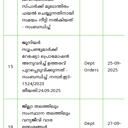
സ്പാർക്ക് മുഖാന്തിരം
ഫയൽ ചെയ്യുന്നതിനായി
സമയം നീട്ടി നൽകിയത്
- സംബന്ധിച്ച്
ജൂനിയർ
സൂപ്രണ്ടുമാർക്ക്
റേഷ്യോ പ്രൊമോഷൻ
അനുവദിച്ച് ഉത്തരവ്
Dept
25-09-
15
പുറപ്പെടുവിക്കുന്നത് -
Orders
2025
സംബന്ധിച്ച് .നമ്പർ.ഇ3-
1524/2023
തീയതി:24.09.2025
ജില്ലാ തലത്തിലും
സംസ്ഥാന തലത്തിലും
വന്യജീവി വാര
Dept
27-09-
16
മത്സരങ്ങൾ