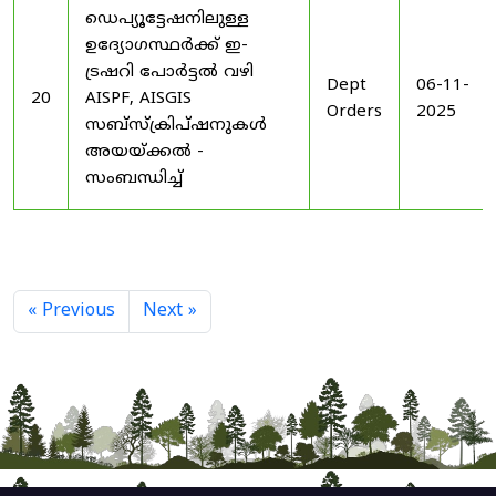
ഡെപ്യൂട്ടേഷനിലുള്ള
ഉദ്യോഗസ്ഥർക്ക് ഇ-
ട്രഷറി പോർട്ടൽ വഴി
Dept
06-11-
20
AISPF, AISGIS
Orders
2025
സബ്‌സ്‌ക്രിപ്‌ഷനുകൾ
അയയ്ക്കൽ -
സംബന്ധിച്ച്
« Previous
Next »