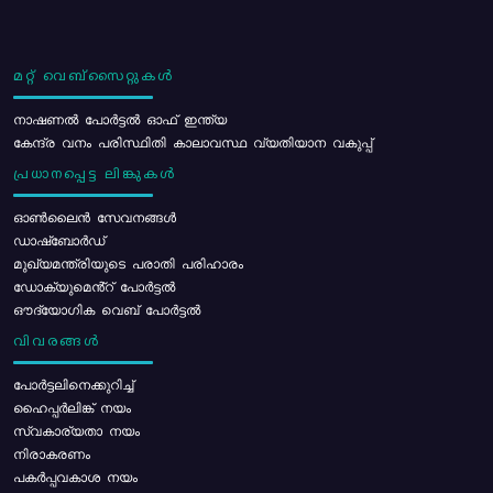
മറ്റ് വെബ്സൈറ്റുകൾ
നാഷണൽ പോർട്ടൽ ഓഫ് ഇന്ത്യ
കേന്ദ്ര വനം പരിസ്ഥിതി കാലാവസ്ഥ വ്യതിയാന വകുപ്പ്
പ്രധാനപ്പെട്ട ലിങ്കുകൾ
ഓൺലൈൻ സേവനങ്ങൾ
ഡാഷ്ബോർഡ്
മുഖ്യമന്ത്രിയുടെ പരാതി പരിഹാരം
ഡോക്യുമെൻ്റ് പോർട്ടൽ
ഔദ്യോഗിക വെബ് പോർട്ടൽ
വിവരങ്ങൾ
പോര്‍ട്ടലിനെക്കുറിച്ച്
ഹൈപ്പർലിങ്ക് നയം
സ്വകാര്യതാ നയം
നിരാകരണം
പകർപ്പവകാശ നയം