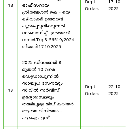
Dept
17-10-
18
ഓഫീസറായ
Orders
2025
ശ്രി.രമേശൻ കെ - യെ
ഒഴിവാക്കി ഉത്തരവ്
പുറപ്പെടുവിക്കുന്നത്
സംബന്ധിച്ച് . ഉത്തരവ്
നമ്പർ.Trg 3-56519/2024
തീയതി:17.10.2025
2025 ഡിസംബർ 8
മുതൽ 10 വരെ
ഡെഡ്രാഡൂണിൽ
സായുധ സേനയും
Dept
22-10-
19
സിവിൽ സർവീസ്
Orders
2025
ഉദ്യോഗസ്ഥരും
തമ്മിലുള്ള മിഡ് കരിയർ
ആശയവിനിമയം -
എ.ഐ.എസ്.