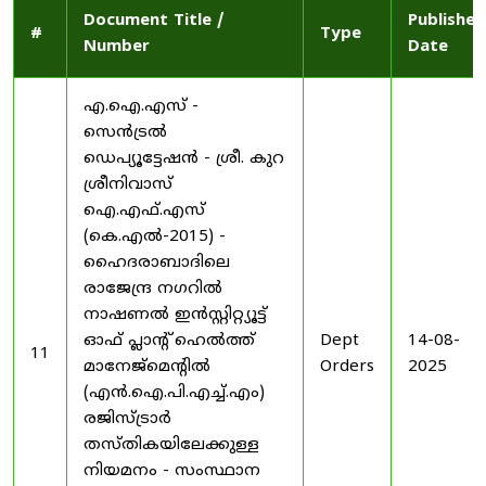
Document Title /
Published
#
Type
Number
Date
എ.ഐ.എസ് -
സെൻട്രൽ
ഡെപ്യൂട്ടേഷൻ - ശ്രീ. കുറ
ശ്രീനിവാസ്
ഐ.എഫ്.എസ്
(കെ.എൽ-2015) -
ഹൈദരാബാദിലെ
രാജേന്ദ്ര നഗറിൽ
നാഷണൽ ഇൻസ്റ്റിറ്റ്യൂട്ട്
ഓഫ് പ്ലാന്റ് ഹെൽത്ത്
Dept
14-08-
11
മാനേജ്‌മെന്റിൽ
Orders
2025
(എൻ.ഐ.പി.എച്ച്.എം)
രജിസ്ട്രാർ
തസ്തികയിലേക്കുള്ള
നിയമനം - സംസ്ഥാന