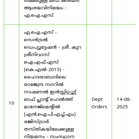
തമ്മിലുള്ള മിഡ് കരിയർ
ആശയവിനിമയം -
എ.ഐ.എസ്.
എ.ഐ.എസ് -
സെൻട്രൽ
ഡെപ്യൂട്ടേഷൻ - ശ്രീ. കുറ
ശ്രീനിവാസ്
ഐ.എഫ്.എസ്
(കെ.എൽ-2015) -
ഹൈദരാബാദിലെ
രാജേന്ദ്ര നഗറിൽ
നാഷണൽ ഇൻസ്റ്റിറ്റ്യൂട്ട്
ഓഫ് പ്ലാന്റ് ഹെൽത്ത്
Dept
14-08-
10
മാനേജ്‌മെന്റിൽ
Orders
2025
(എൻ.ഐ.പി.എച്ച്.എം)
രജിസ്ട്രാർ
തസ്തികയിലേക്കുള്ള
നിയമനം - സംസ്ഥാന