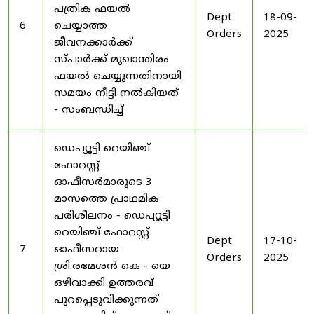
പത്രിക ഫയൽ
Dept
18-09-
6
ചെയ്യാത്ത
Orders
2025
ജീവനക്കാർക്ക്
സ്പാർക്ക് മുഖാന്തിരം
ഫയൽ ചെയ്യുന്നതിനായി
സമയം നീട്ടി നൽകിയത്
- സംബന്ധിച്ച്
ഡെപ്യൂട്ടി റെയിഞ്ച്
ഫോറസ്റ്റ്
ഓഫീസർമാരുടെ 3
മാസത്തെ പ്രാഥമിക
പരിശീലനം - ഡെപ്യൂട്ടി
റെയിഞ്ച് ഫോറസ്റ്റ്
Dept
17-10-
7
ഓഫീസറായ
Orders
2025
ശ്രി.രമേശൻ കെ - യെ
ഒഴിവാക്കി ഉത്തരവ്
പുറപ്പെടുവിക്കുന്നത്