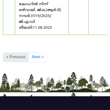
കേഡറിൽ നിന്ന്
ഒഴിവായി. ജി.ഒ.(ആർ.ടി)
നമ്പർ.3519/2025/
ജി.എ.ഡി.
തീയതി:11.08.2025
« Previous
Next »