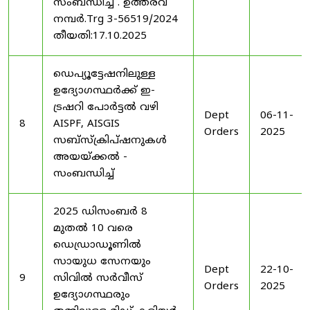
സംബന്ധിച്ച് . ഉത്തരവ്
നമ്പർ.Trg 3-56519/2024
തീയതി:17.10.2025
ഡെപ്യൂട്ടേഷനിലുള്ള
ഉദ്യോഗസ്ഥർക്ക് ഇ-
ട്രഷറി പോർട്ടൽ വഴി
Dept
06-11-
8
AISPF, AISGIS
Orders
2025
സബ്‌സ്‌ക്രിപ്‌ഷനുകൾ
അയയ്ക്കൽ -
സംബന്ധിച്ച്
2025 ഡിസംബർ 8
മുതൽ 10 വരെ
ഡെഡ്രാഡൂണിൽ
സായുധ സേനയും
Dept
22-10-
9
സിവിൽ സർവീസ്
Orders
2025
ഉദ്യോഗസ്ഥരും