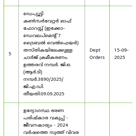
ഡെപ്യൂട്ടി
കൺസർവേറ്റർ ഓഫ്
ഫോറസ്റ്റ് (ഇക്കോ-
ഡെവലപ്മെന്റ് 7
ട്രൈബൽ വെൽഫെയർ)
തസ്തികയിലേക്കുള്ള
Dept
15-09-
5
ചാർജ് ക്രമീകരണം.
Orders
2025
ഉത്തരവ് നമ്പർ. ജി.ഒ.
(ആർ.ടി)
നമ്പർ.3890/2025/
ജി.എ.ഡി.
തീയതി:09.09.2025
ഉദ്യോഗസ്ഥ ഭരണ
പരിഷ്കാര വകുപ്പ് -
ജീവനകാര്യം - 2024
വർഷത്തെ സ്വത്ത് വിവര