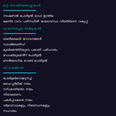
മറ്റ് വെബ്സൈറ്റുകൾ
നാഷണൽ പോർട്ടൽ ഓഫ് ഇന്ത്യ
കേന്ദ്ര വനം പരിസ്ഥിതി കാലാവസ്ഥ വ്യതിയാന വകുപ്പ്
പ്രധാനപ്പെട്ട ലിങ്കുകൾ
ഓൺലൈൻ സേവനങ്ങൾ
ഡാഷ്ബോർഡ്
മുഖ്യമന്ത്രിയുടെ പരാതി പരിഹാരം
ഡോക്യുമെൻ്റ് പോർട്ടൽ
ഔദ്യോഗിക വെബ് പോർട്ടൽ
വിവരങ്ങൾ
പോര്‍ട്ടലിനെക്കുറിച്ച്
ഹൈപ്പർലിങ്ക് നയം
സ്വകാര്യതാ നയം
നിരാകരണം
പകർപ്പവകാശ നയം
വ്യവസ്ഥകളും നിബന്ധനകളും
സഹായം