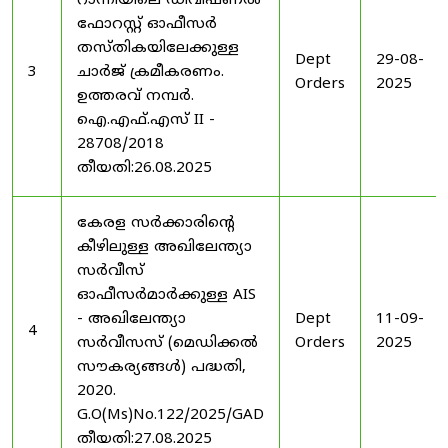
റാന്നിയിലെ ഡിവിഷണൽ
ഫോറസ്റ്റ് ഓഫീസർ
തസ്തികയിലേക്കുള്ള
Dept
29-08-
3
ചാർജ് ക്രമീകരണം.
Orders
2025
ഉത്തരവ് നമ്പർ.
ഐ.എഫ്.എസ് II -
28708/2018
തീയതി:26.08.2025
കേരള സർക്കാരിന്റെ
കീഴിലുള്ള അഖിലേന്ത്യാ
സർവീസ്
ഓഫീസർമാർക്കുള്ള AIS
- അഖിലേന്ത്യാ
Dept
11-09-
4
സർവീസസ് (മെഡിക്കൽ
Orders
2025
സൗകര്യങ്ങൾ) പദ്ധതി,
2020.
G.O(Ms)No.122/2025/GAD
തീയതി:27.08.2025