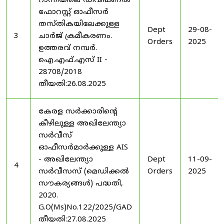
റാന്നിയിലെ ഡിവിഷണൽ
ഫോറസ്റ്റ് ഓഫീസർ
തസ്തികയിലേക്കുള്ള
Dept
29-08-
3
ചാർജ് ക്രമീകരണം.
Orders
2025
ഉത്തരവ് നമ്പർ.
ഐ.എഫ്.എസ് II -
28708/2018
തീയതി:26.08.2025
കേരള സർക്കാരിന്റെ
കീഴിലുള്ള അഖിലേന്ത്യാ
സർവീസ്
ഓഫീസർമാർക്കുള്ള AIS
- അഖിലേന്ത്യാ
Dept
11-09-
4
സർവീസസ് (മെഡിക്കൽ
Orders
2025
സൗകര്യങ്ങൾ) പദ്ധതി,
2020.
G.O(Ms)No.122/2025/GAD
തീയതി:27.08.2025