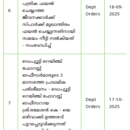
പത്രിക ഫയൽ
Dept
18-09-
6
ചെയ്യാത്ത
Orders
2025
ജീവനക്കാർക്ക്
സ്പാർക്ക് മുഖാന്തിരം
ഫയൽ ചെയ്യുന്നതിനായി
സമയം നീട്ടി നൽകിയത്
- സംബന്ധിച്ച്
ഡെപ്യൂട്ടി റെയിഞ്ച്
ഫോറസ്റ്റ്
ഓഫീസർമാരുടെ 3
മാസത്തെ പ്രാഥമിക
പരിശീലനം - ഡെപ്യൂട്ടി
റെയിഞ്ച് ഫോറസ്റ്റ്
Dept
17-10-
7
ഓഫീസറായ
Orders
2025
ശ്രി.രമേശൻ കെ - യെ
ഒഴിവാക്കി ഉത്തരവ്
പുറപ്പെടുവിക്കുന്നത്