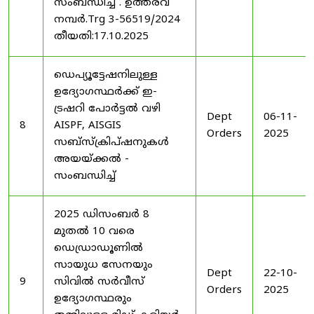
സംബന്ധിച്ച് . ഉത്തരവ്
നമ്പർ.Trg 3-56519/2024
തീയതി:17.10.2025
ഡെപ്യൂട്ടേഷനിലുള്ള
ഉദ്യോഗസ്ഥർക്ക് ഇ-
ട്രഷറി പോർട്ടൽ വഴി
Dept
06-11-
8
AISPF, AISGIS
Orders
2025
സബ്‌സ്‌ക്രിപ്‌ഷനുകൾ
അയയ്ക്കൽ -
സംബന്ധിച്ച്
2025 ഡിസംബർ 8
മുതൽ 10 വരെ
ഡെഡ്രാഡൂണിൽ
സായുധ സേനയും
Dept
22-10-
9
സിവിൽ സർവീസ്
Orders
2025
ഉദ്യോഗസ്ഥരും