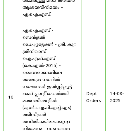
തമ്മിലുള്ള മിഡ് കരിയർ
ആശയവിനിമയം -
എ.ഐ.എസ്.
എ.ഐ.എസ് -
സെൻട്രൽ
ഡെപ്യൂട്ടേഷൻ - ശ്രീ. കുറ
ശ്രീനിവാസ്
ഐ.എഫ്.എസ്
(കെ.എൽ-2015) -
ഹൈദരാബാദിലെ
രാജേന്ദ്ര നഗറിൽ
നാഷണൽ ഇൻസ്റ്റിറ്റ്യൂട്ട്
ഓഫ് പ്ലാന്റ് ഹെൽത്ത്
Dept
14-08-
10
മാനേജ്‌മെന്റിൽ
Orders
2025
(എൻ.ഐ.പി.എച്ച്.എം)
രജിസ്ട്രാർ
തസ്തികയിലേക്കുള്ള
നിയമനം - സംസ്ഥാന