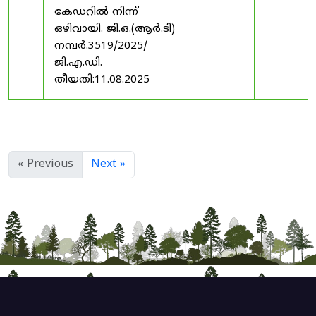
കേഡറിൽ നിന്ന്
ഒഴിവായി. ജി.ഒ.(ആർ.ടി)
നമ്പർ.3519/2025/
ജി.എ.ഡി.
തീയതി:11.08.2025
« Previous
Next »