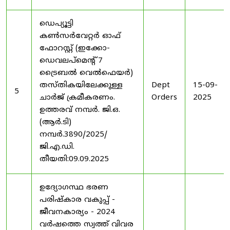
ഡെപ്യൂട്ടി
കൺസർവേറ്റർ ഓഫ്
ഫോറസ്റ്റ് (ഇക്കോ-
ഡെവലപ്മെന്റ് 7
ട്രൈബൽ വെൽഫെയർ)
തസ്തികയിലേക്കുള്ള
Dept
15-09-
5
ചാർജ് ക്രമീകരണം.
Orders
2025
ഉത്തരവ് നമ്പർ. ജി.ഒ.
(ആർ.ടി)
നമ്പർ.3890/2025/
ജി.എ.ഡി.
തീയതി:09.09.2025
ഉദ്യോഗസ്ഥ ഭരണ
പരിഷ്കാര വകുപ്പ് -
ജീവനകാര്യം - 2024
വർഷത്തെ സ്വത്ത് വിവര