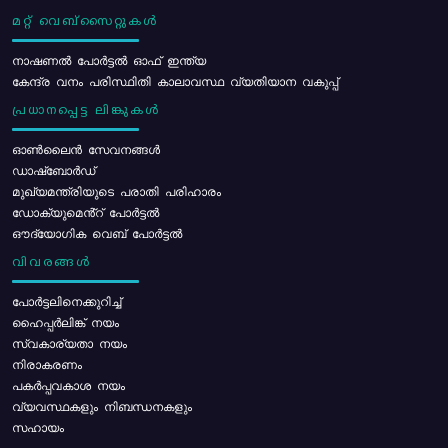
മറ്റ് വെബ്സൈറ്റുകൾ
നാഷണൽ പോർട്ടൽ ഓഫ് ഇന്ത്യ
കേന്ദ്ര വനം പരിസ്ഥിതി കാലാവസ്ഥ വ്യതിയാന വകുപ്പ്
പ്രധാനപ്പെട്ട ലിങ്കുകൾ
ഓൺലൈൻ സേവനങ്ങൾ
ഡാഷ്ബോർഡ്
മുഖ്യമന്ത്രിയുടെ പരാതി പരിഹാരം
ഡോക്യുമെൻ്റ് പോർട്ടൽ
ഔദ്യോഗിക വെബ് പോർട്ടൽ
വിവരങ്ങൾ
പോര്‍ട്ടലിനെക്കുറിച്ച്
ഹൈപ്പർലിങ്ക് നയം
സ്വകാര്യതാ നയം
നിരാകരണം
പകർപ്പവകാശ നയം
വ്യവസ്ഥകളും നിബന്ധനകളും
സഹായം