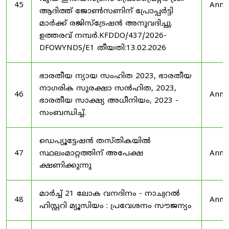
45
Anno
ആദിത്ത് ജോൺസണിന് പ്രോപ്പർട്ടി
മാർക്ക് രജിസ്ട്രേഷൻ അനുവദിച്ചു.
ഉത്തരവ് നമ്പർ.KFDDO/437/2026-
DFOWYNDS/E1 തീയതി:13.02.2026
ഭാരതീയ ന്യായ സംഹിത 2023, ഭാരതീയ
നാഗരിക സുരക്ഷാ സൻഹിത, 2023,
46
Anno
ഭാരതീയ സാക്ഷ്യ അധീനിയം, 2023 -
സംബന്ധിച്ച്.
ഡെപ്യൂട്ടേഷൻ തസ്തികയിൽ
47
സ്ഥലംമാറ്റത്തിന് അപേക്ഷ
Anno
ക്ഷണിക്കുന്നു
മാർച്ച് 21 ലോക വനദിനം - നാച്വറൽ
48
Anno
ഹിസ്റ്ററി മ്യൂസിയം : പ്രവേശനം സൗജന്യം