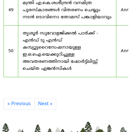
മന്ത്രി എ.കെ.ശശീന്ദ്രൻ വനമിത്ര
49
പുരസ്‌കാരങ്ങൾ വിതരണം ചെയ്യും
Anno
നടൻ ടൊവിനൊ തോമസ് പങ്കാളിയാവും
തൃശൂർ സുവോളജിക്കൽ പാർക്ക് -
എൻഡ് ടു എൻഡ്
കമ്പ്യൂട്ടറൈസേഷനായുള്ള
50
Anno
ഇ.ഒ.ഐ.യെക്കുറിച്ചുള്ള
അവതരണത്തിനായി ഷോർട്ട്‌ലിസ്റ്റ്
ചെയ്ത ഏജൻസികൾ
« Previous
Next »