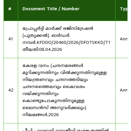
#
Document Title / Number
Type
പ്രോപ്പർട്ടി മാർക്ക് രജിസ്ട്രേഷൻ
(പുതുക്കൽ). ഓർഡർ
41
Anno
നമ്പർ.KFDDO/20460/2026/DFOTSKKD/T1
തീയതി:08.04.2026
കേരള വനം (ചന്ദനമരങ്ങൾ
മുറിക്കുന്നതിനും വിൽക്കുന്നതിനുമുള്ള
നിയന്ത്രണവും ചന്ദനത്തടിയും
ചന്ദനത്തൈലവും കൈവശം
42
Anno
വയ്ക്കുന്നതിനും
കൊണ്ടുപോകുന്നതിനുമുള്ള
ലൈസൻസ് അനുവദിക്കലും)
നിയമങ്ങൾ.2026