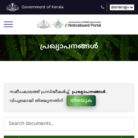
Government of Kerala
പ്രഖ്യാപനങ്ങൾ
സമീപകാലത്ത് പ്രസിദ്ധീകരിച്ച്
പ്രഖ്യാപനങ്ങൾ
.
തിരയുക
വിപുലമായി തിരയുന്നതിന്