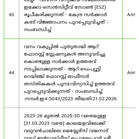
പീച്ചി - വാഴാനി വന്യജീവി സങ്കേതത്തിൽ
ഇക്കോ-സെൻസിറ്റീവ് സോൺ (ESZ)
43
രൂപീകരിക്കുന്നത് - കേന്ദ്ര സർക്കാർ
Anno
കരട് വിജ്ഞാപനം പുറപ്പെടുവിച്ചത് -
സംബന്ധിച്ച്
വനം വകുപ്പിൽ പുതുതായി ആറ്
ഫോറസ്റ്റ് സ്റ്റേഷനുകൾ അനുവദിച്ചു
കൊണ്ടുള്ള സർക്കാർ ഉത്തരവ്
നടപ്പിലാക്കുന്നത് - ആറ് ഡെപ്യൂട്ടി
44
Anno
റെയിഞ്ച് ഫോറസ്റ്റ് ഓഫീസർ
തസ്തികകൾ പുനഃ:വിന്യസിച്ച് ഉത്തരവ്
പുറപ്പെടുവിക്കുന്നത് - സംബന്ധിച്ച്
.നമ്പർ.ഇ4-5043/2023 തീയതി:21.02.2026
2025-26 മുതൽ 2029-30 വരെയുള്ള
(31.03.2023 വരെ) കാലയളവിലേക്ക്
വടുവൻചാലിലെ മെസ്സേഴ്സ് വയനാട്
വുഡ് ഇൻഡസ്ട്രീസ് പ്രൊപ്രൈറ്റർ ശ്രീ.