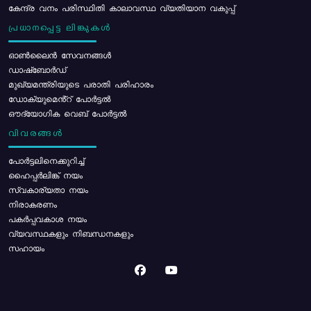
കേന്ദ്ര വനം പരിസ്ഥിതി കാലാവസ്ഥ വ്യതിയാന വകുപ്പ്
പ്രധാനപ്പെട്ട ലിങ്കുകൾ
ഓൺലൈൻ സേവനങ്ങൾ
ഡാഷ്ബോർഡ്
മുഖ്യമന്ത്രിയുടെ പരാതി പരിഹാരം
ഡോക്യുമെൻ്റ് പോർട്ടൽ
ഔദ്യോഗിക വെബ് പോർട്ടൽ
വിവരങ്ങൾ
പോര്‍ട്ടലിനെക്കുറിച്ച്
ഹൈപ്പർലിങ്ക് നയം
സ്വകാര്യതാ നയം
നിരാകരണം
പകർപ്പവകാശ നയം
വ്യവസ്ഥകളും നിബന്ധനകളും
സഹായം