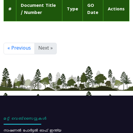
Document Title
GO
#
Type
Actions
/ Number
Date
« Previous
Next »
മറ്റ് വെബ്സൈറ്റുകൾ
നാഷണൽ പോർട്ടൽ ഓഫ് ഇന്ത്യ