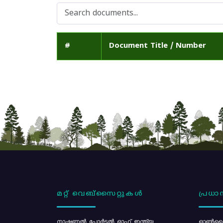
#
Document Title / Number
മറ്റ് വെബ്സൈറ്റുകൾ
പ്രധാന
നാഷണൽ പോർട്ടൽ ഓഫ് ഇന്ത്യ
ഓൺലൈ