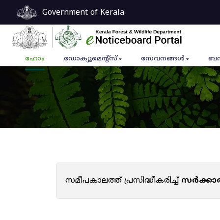
Government of Kerala
ഹോം
ഡോക്യുമെൻ്റ്സ്
സേവനങ്ങൾ
ബന
സമീപകാലത്ത് പ്രസിദ്ധീകരിച്ച്
സർക്കാ