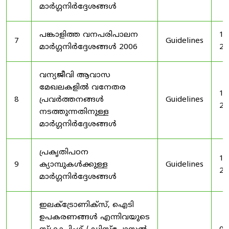
മാർഗ്ഗനിർദ്ദേശങ്ങൾ
പങ്കാളിത്ത വനപരിപാലന
19
7
Guidelines
മാർഗ്ഗനിർദ്ദേശങ്ങൾ 2006
20
വന്യജീവി ആവാസ
മേഖലകളിൽ വനേതര
19
8
പ്രവർത്തനങ്ങൾ
Guidelines
20
നടത്തുന്നതിനുള്ള
മാർഗ്ഗനിർദ്ദേശങ്ങൾ
പ്രകൃതിപഠന
19
9
ക്യാമ്പുകൾക്കുള്ള
Guidelines
20
മാർഗ്ഗനിർദ്ദേശങ്ങൾ
ഇലക്‌ട്രോണിക്‌സ്, ഐടി
ഉപകരണങ്ങൾ എന്നിവയുടെ