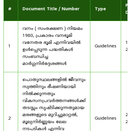
Pu
#
Document Title / Number
Type
Da
വനം ( സംരക്ഷണ ) നിയമം
1980, പ്രകാരം വനഭൂമി
വനേതര ഭൂമി എന്നിവയിൽ
19
1
Guidelines
ഉൾപ്പെടുന്ന പദ്ധതികൾ
20
സംബന്ധിച്ച
മാർഗ്ഗനിർദ്ദേശങ്ങൾ
പൊതുസ്ഥലങ്ങളിൽ ജീവനും
സ്വത്തിനും ഭീഷണിയായി
നിൽക്കുന്നതും
വികസനപ്രവർത്തനങ്ങൾക്ക്
തടസ്സം സൃഷ്ടിക്കുന്നതുമായ
മരങ്ങളുടെ മുറിച്ചുമാറ്റൽ,
20
2
Guidelines
മൂല്യനിർണ്ണയം ലേല
20
നടപടികൾ എന്നിവ