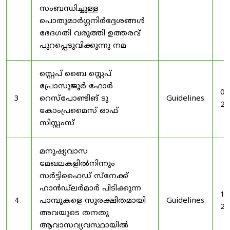
സംബന്ധിച്ചുള്ള
പൊതുമാർഗ്ഗനിർദ്ദേശങ്ങൾ
ഭേദഗതി വരുത്തി ഉത്തരവ്
പുറപ്പെടുവിക്കുന്നു നമ
സ്റ്റെപ് ബൈ സ്റ്റെപ്
പ്രോസുജൂർ ഫോർ
03
3
റെസ്‌പോണ്ടിങ് ടു
Guidelines
20
കോംപ്രമൈസ് ഓഫ്
സിസ്റ്റംസ്
മനുഷ്യവാസ
മേഖലകളിൽനിന്നും
സർട്ടിഫൈഡ് സ്നേക്ക്
ഹാൻഡ്‌ലർമാർ പിടിക്കുന്ന
19
4
പാമ്പുകളെ സുരക്ഷിതമായി
Guidelines
20
അവയുടെ തനതു
ആവാസവ്യവസ്ഥായിൽ