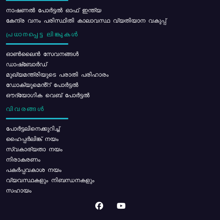
നാഷണൽ പോർട്ടൽ ഓഫ് ഇന്ത്യ
കേന്ദ്ര വനം പരിസ്ഥിതി കാലാവസ്ഥ വ്യതിയാന വകുപ്പ്
പ്രധാനപ്പെട്ട ലിങ്കുകൾ
ഓൺലൈൻ സേവനങ്ങൾ
ഡാഷ്ബോർഡ്
മുഖ്യമന്ത്രിയുടെ പരാതി പരിഹാരം
ഡോക്യുമെൻ്റ് പോർട്ടൽ
ഔദ്യോഗിക വെബ് പോർട്ടൽ
വിവരങ്ങൾ
പോര്‍ട്ടലിനെക്കുറിച്ച്
ഹൈപ്പർലിങ്ക് നയം
സ്വകാര്യതാ നയം
നിരാകരണം
പകർപ്പവകാശ നയം
വ്യവസ്ഥകളും നിബന്ധനകളും
സഹായം