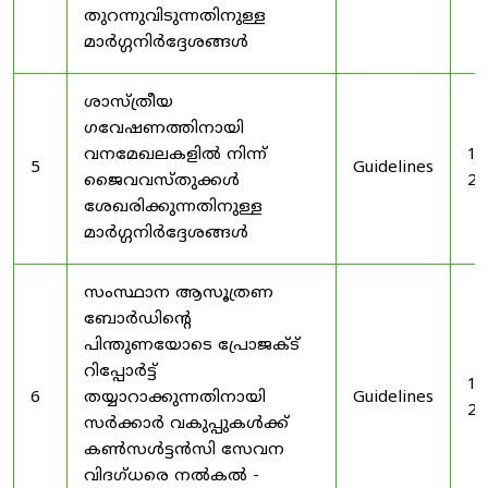
തുറന്നുവിടുന്നതിനുള്ള
മാർഗ്ഗനിർദ്ദേശങ്ങൾ
ശാസ്ത്രീയ
ഗവേഷണത്തിനായി
വനമേഖലകളിൽ നിന്ന്
19
5
Guidelines
ജൈവവസ്തുക്കൾ
20
ശേഖരിക്കുന്നതിനുള്ള
മാർഗ്ഗനിർദ്ദേശങ്ങൾ
സംസ്ഥാന ആസൂത്രണ
ബോർഡിൻ്റെ
പിന്തുണയോടെ പ്രോജക്ട്
റിപ്പോർട്ട്
19
6
തയ്യാറാക്കുന്നതിനായി
Guidelines
20
സർക്കാർ വകുപ്പുകൾക്ക്
കൺസൾട്ടൻസി സേവന
വിദഗ്ധരെ നൽകൽ -