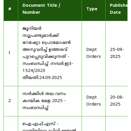
Document Title /
Published
#
Type
Number
Date
ജൂനിയർ
സൂപ്രണ്ടുമാർക്ക്
റേഷ്യോ പ്രൊമോഷൻ
അനുവദിച്ച് ഉത്തരവ്
Dept
25-09-
1
പുറപ്പെടുവിക്കുന്നത് -
Orders
2025
സംബന്ധിച്ച് .നമ്പർ.ഇ3-
1524/2023
തീയതി:24.09.2025
സർക്കിൾ തല വനം
Dept
20-08-
2
കായിക മേള 2025 -
Orders
2025
സംബന്ധിച്ച്
ഐ.എഫ്.എസ് -