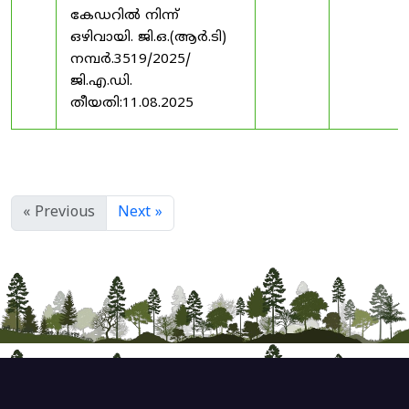
കേഡറിൽ നിന്ന്
ഒഴിവായി. ജി.ഒ.(ആർ.ടി)
നമ്പർ.3519/2025/
ജി.എ.ഡി.
തീയതി:11.08.2025
« Previous
Next »