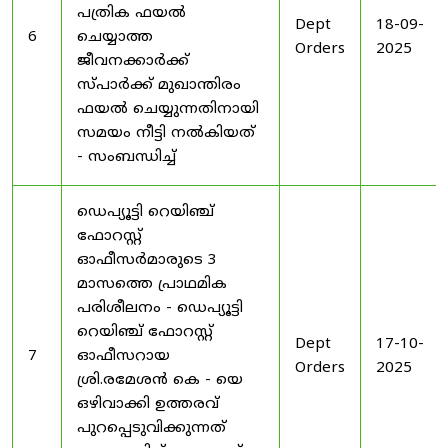
പത്രിക ഫയൽ
Dept
18-09-
6
ചെയ്യാത്ത
Orders
2025
ജീവനക്കാർക്ക്
സ്പാർക്ക് മുഖാന്തിരം
ഫയൽ ചെയ്യുന്നതിനായി
സമയം നീട്ടി നൽകിയത്
- സംബന്ധിച്ച്
ഡെപ്യൂട്ടി റെയിഞ്ച്
ഫോറസ്റ്റ്
ഓഫീസർമാരുടെ 3
മാസത്തെ പ്രാഥമിക
പരിശീലനം - ഡെപ്യൂട്ടി
റെയിഞ്ച് ഫോറസ്റ്റ്
Dept
17-10-
7
ഓഫീസറായ
Orders
2025
ശ്രി.രമേശൻ കെ - യെ
ഒഴിവാക്കി ഉത്തരവ്
പുറപ്പെടുവിക്കുന്നത്