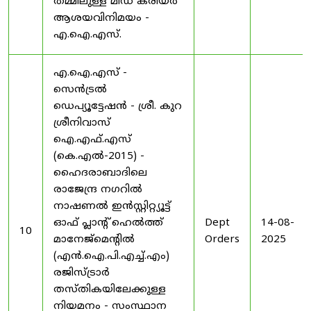
തമ്മിലുള്ള മിഡ് കരിയർ
ആശയവിനിമയം -
എ.ഐ.എസ്.
എ.ഐ.എസ് -
സെൻട്രൽ
ഡെപ്യൂട്ടേഷൻ - ശ്രീ. കുറ
ശ്രീനിവാസ്
ഐ.എഫ്.എസ്
(കെ.എൽ-2015) -
ഹൈദരാബാദിലെ
രാജേന്ദ്ര നഗറിൽ
നാഷണൽ ഇൻസ്റ്റിറ്റ്യൂട്ട്
ഓഫ് പ്ലാന്റ് ഹെൽത്ത്
Dept
14-08-
10
മാനേജ്‌മെന്റിൽ
Orders
2025
(എൻ.ഐ.പി.എച്ച്.എം)
രജിസ്ട്രാർ
തസ്തികയിലേക്കുള്ള
നിയമനം - സംസ്ഥാന