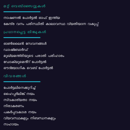
മറ്റ് വെബ്സൈറ്റുകൾ
നാഷണൽ പോർട്ടൽ ഓഫ് ഇന്ത്യ
കേന്ദ്ര വനം പരിസ്ഥിതി കാലാവസ്ഥ വ്യതിയാന വകുപ്പ്
പ്രധാനപ്പെട്ട ലിങ്കുകൾ
ഓൺലൈൻ സേവനങ്ങൾ
ഡാഷ്ബോർഡ്
മുഖ്യമന്ത്രിയുടെ പരാതി പരിഹാരം
ഡോക്യുമെൻ്റ് പോർട്ടൽ
ഔദ്യോഗിക വെബ് പോർട്ടൽ
വിവരങ്ങൾ
പോര്‍ട്ടലിനെക്കുറിച്ച്
ഹൈപ്പർലിങ്ക് നയം
സ്വകാര്യതാ നയം
നിരാകരണം
പകർപ്പവകാശ നയം
വ്യവസ്ഥകളും നിബന്ധനകളും
സഹായം