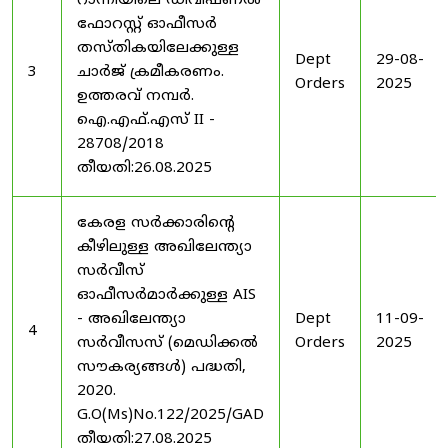
റാന്നിയിലെ ഡിവിഷണൽ
ഫോറസ്റ്റ് ഓഫീസർ
തസ്തികയിലേക്കുള്ള
Dept
29-08-
3
ചാർജ് ക്രമീകരണം.
Orders
2025
ഉത്തരവ് നമ്പർ.
ഐ.എഫ്.എസ് II -
28708/2018
തീയതി:26.08.2025
കേരള സർക്കാരിന്റെ
കീഴിലുള്ള അഖിലേന്ത്യാ
സർവീസ്
ഓഫീസർമാർക്കുള്ള AIS
- അഖിലേന്ത്യാ
Dept
11-09-
4
സർവീസസ് (മെഡിക്കൽ
Orders
2025
സൗകര്യങ്ങൾ) പദ്ധതി,
2020.
G.O(Ms)No.122/2025/GAD
തീയതി:27.08.2025