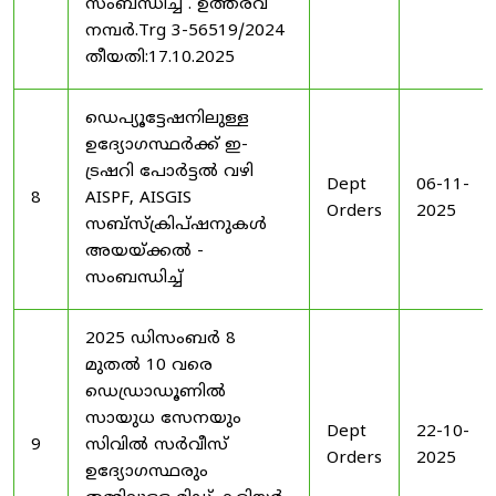
സംബന്ധിച്ച് . ഉത്തരവ്
നമ്പർ.Trg 3-56519/2024
തീയതി:17.10.2025
ഡെപ്യൂട്ടേഷനിലുള്ള
ഉദ്യോഗസ്ഥർക്ക് ഇ-
ട്രഷറി പോർട്ടൽ വഴി
Dept
06-11-
8
AISPF, AISGIS
Orders
2025
സബ്‌സ്‌ക്രിപ്‌ഷനുകൾ
അയയ്ക്കൽ -
സംബന്ധിച്ച്
2025 ഡിസംബർ 8
മുതൽ 10 വരെ
ഡെഡ്രാഡൂണിൽ
സായുധ സേനയും
Dept
22-10-
9
സിവിൽ സർവീസ്
Orders
2025
ഉദ്യോഗസ്ഥരും