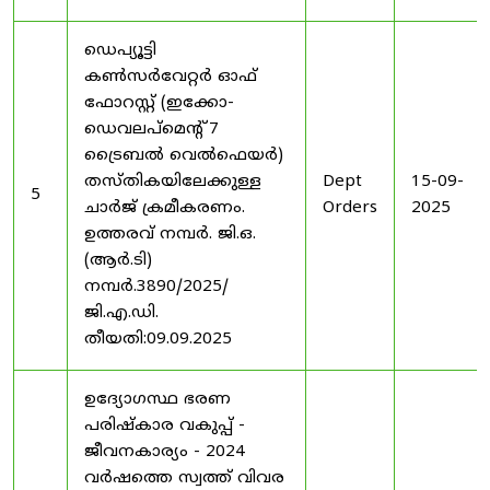
ഡെപ്യൂട്ടി
കൺസർവേറ്റർ ഓഫ്
ഫോറസ്റ്റ് (ഇക്കോ-
ഡെവലപ്മെന്റ് 7
ട്രൈബൽ വെൽഫെയർ)
തസ്തികയിലേക്കുള്ള
Dept
15-09-
5
ചാർജ് ക്രമീകരണം.
Orders
2025
ഉത്തരവ് നമ്പർ. ജി.ഒ.
(ആർ.ടി)
നമ്പർ.3890/2025/
ജി.എ.ഡി.
തീയതി:09.09.2025
ഉദ്യോഗസ്ഥ ഭരണ
പരിഷ്കാര വകുപ്പ് -
ജീവനകാര്യം - 2024
വർഷത്തെ സ്വത്ത് വിവര