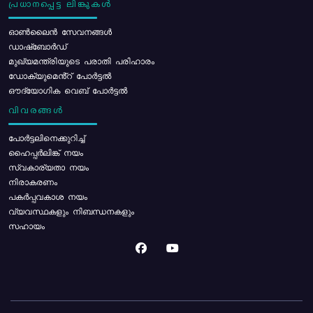
പ്രധാനപ്പെട്ട ലിങ്കുകൾ
ഓൺലൈൻ സേവനങ്ങൾ
ഡാഷ്ബോർഡ്
മുഖ്യമന്ത്രിയുടെ പരാതി പരിഹാരം
ഡോക്യുമെൻ്റ് പോർട്ടൽ
ഔദ്യോഗിക വെബ് പോർട്ടൽ
വിവരങ്ങൾ
പോര്‍ട്ടലിനെക്കുറിച്ച്
ഹൈപ്പർലിങ്ക് നയം
സ്വകാര്യതാ നയം
നിരാകരണം
പകർപ്പവകാശ നയം
വ്യവസ്ഥകളും നിബന്ധനകളും
സഹായം