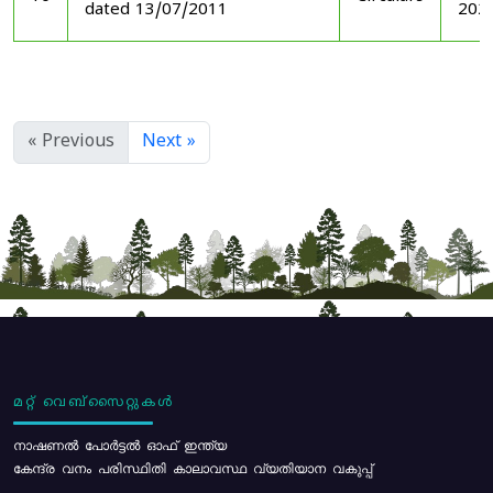
dated 13/07/2011
202
« Previous
Next »
മറ്റ് വെബ്സൈറ്റുകൾ
നാഷണൽ പോർട്ടൽ ഓഫ് ഇന്ത്യ
കേന്ദ്ര വനം പരിസ്ഥിതി കാലാവസ്ഥ വ്യതിയാന വകുപ്പ്