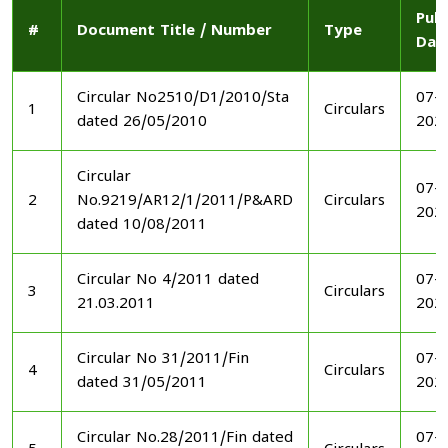
Publ
#
Document Title / Number
Type
Dat
Circular No2510/D1/2010/Sta
07-1
1
Circulars
dated 26/05/2010
202
Circular
07-1
2
No.9219/AR12/1/2011/P&ARD
Circulars
202
dated 10/08/2011
Circular No 4/2011 dated
07-1
3
Circulars
21.03.2011
202
Circular No 31/2011/Fin
07-1
4
Circulars
dated 31/05/2011
202
Circular No.28/2011/Fin dated
07-1