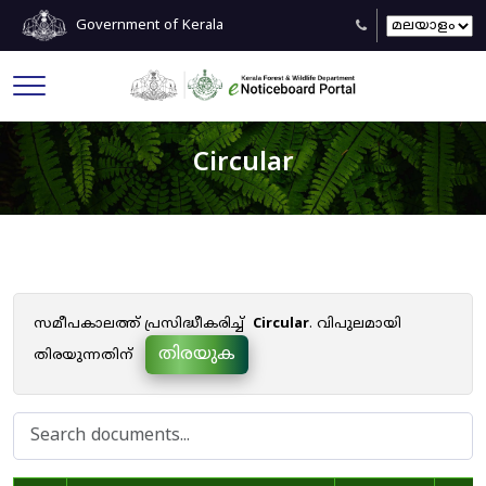
Government of Kerala
Circular
സമീപകാലത്ത് പ്രസിദ്ധീകരിച്ച്
Circular
. വിപുലമായി
തിരയുക
തിരയുന്നതിന്