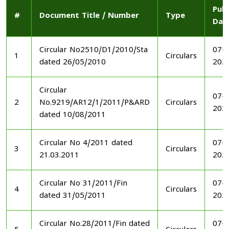
Publ
#
Document Title / Number
Type
Dat
Circular No2510/D1/2010/Sta
07-1
1
Circulars
dated 26/05/2010
202
Circular
07-1
2
No.9219/AR12/1/2011/P&ARD
Circulars
202
dated 10/08/2011
Circular No 4/2011 dated
07-1
3
Circulars
21.03.2011
202
Circular No 31/2011/Fin
07-1
4
Circulars
dated 31/05/2011
202
Circular No.28/2011/Fin dated
07-1