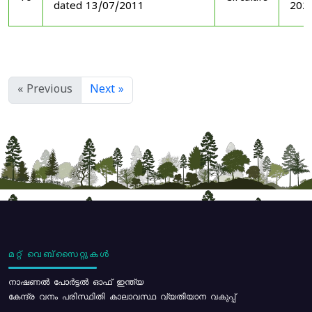
dated 13/07/2011
202
« Previous
Next »
മറ്റ് വെബ്സൈറ്റുകൾ
നാഷണൽ പോർട്ടൽ ഓഫ് ഇന്ത്യ
കേന്ദ്ര വനം പരിസ്ഥിതി കാലാവസ്ഥ വ്യതിയാന വകുപ്പ്