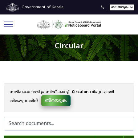
Government of Kerala
Circular
സമീപകാലത്ത് പ്രസിദ്ധീകരിച്ച്
Circular
. വിപുലമായി
തിരയുക
തിരയുന്നതിന്