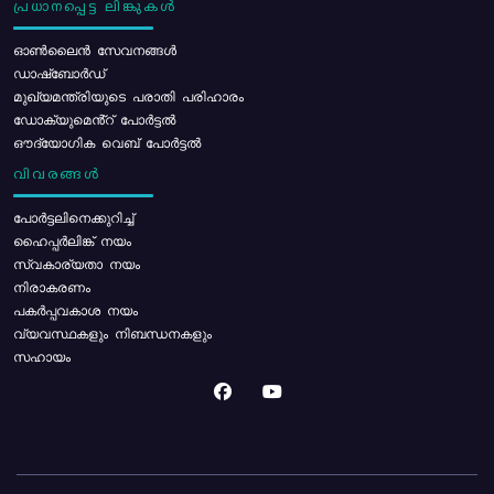
പ്രധാനപ്പെട്ട ലിങ്കുകൾ
ഓൺലൈൻ സേവനങ്ങൾ
ഡാഷ്ബോർഡ്
മുഖ്യമന്ത്രിയുടെ പരാതി പരിഹാരം
ഡോക്യുമെൻ്റ് പോർട്ടൽ
ഔദ്യോഗിക വെബ് പോർട്ടൽ
വിവരങ്ങൾ
പോര്‍ട്ടലിനെക്കുറിച്ച്
ഹൈപ്പർലിങ്ക് നയം
സ്വകാര്യതാ നയം
നിരാകരണം
പകർപ്പവകാശ നയം
വ്യവസ്ഥകളും നിബന്ധനകളും
സഹായം