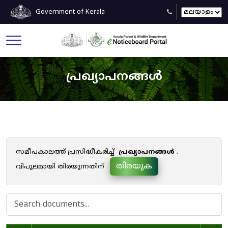
Government of Kerala
പ്രഖ്യാപനങ്ങൾ
സമീപകാലത്ത് പ്രസിദ്ധീകരിച്ച്
പ്രഖ്യാപനങ്ങൾ
.
തിരയുക
വിപുലമായി തിരയുന്നതിന്