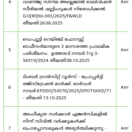
4
വാണിജ്യ സിനിമ അല്ലെങ്കിൽ ടെലിവിഷൻ
Anno
സീരിയൽ ഷൂട്ടിംഗുകൾ നിരോധിക്കൽ.
G.O(Rt)No.363/2025/F&WLD
തീയതി:26.08.2025
ഡെപ്യൂട്ടി റെയിഞ്ച് ഫോറസ്റ്റ്
ഓഫീസർമാരുടെ 3 മാസത്തെ പ്രാഥമിക
5
Anno
പരിശീലനം . ഉത്തരവ് നമ്പർ.Trg 3-
56519/2024 തീയതി:08.10.2025
ടിംബർ ട്രാൻസിറ്റ് റൂൾസ് - പ്രോപ്പർട്ടി
രജിസ്ട്രേഷൻ മാർക്ക്. ഓർഡർ
6
Anno
നമ്പർ.KFDDO/54576/2025/DFOTSKKD/T1
- തീയതി 13.10.2025
അംഗീകൃത സർക്കാർ ഏജൻസികളിൽ
നിന്ന് സിവിൽ വർക്കുകൾക്ക്
7
പ്രൊപ്പോസലുകൾ അഭ്യർത്ഥിക്കുന്നു -
Anno