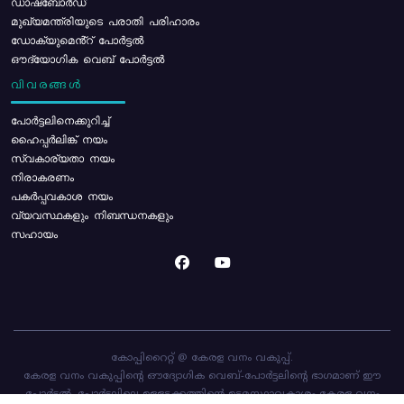
ഡാഷ്ബോർഡ്
മുഖ്യമന്ത്രിയുടെ പരാതി പരിഹാരം
ഡോക്യുമെൻ്റ് പോർട്ടൽ
ഔദ്യോഗിക വെബ് പോർട്ടൽ
വിവരങ്ങൾ
പോര്‍ട്ടലിനെക്കുറിച്ച്
ഹൈപ്പർലിങ്ക് നയം
സ്വകാര്യതാ നയം
നിരാകരണം
പകർപ്പവകാശ നയം
വ്യവസ്ഥകളും നിബന്ധനകളും
സഹായം
കോപ്പിറൈറ്റ് @ കേരള വനം വകുപ്പ്.
കേരള വനം വകുപ്പിന്റെ ഔദ്യോഗിക വെബ്-പോർട്ടലിന്റെ ഭാഗമാണ് ഈ
പോർട്ടൽ. പോർട്ടലിലെ ഉള്ളടക്കത്തിന്റെ ഉടമസ്ഥാവകാശം കേരള വനം