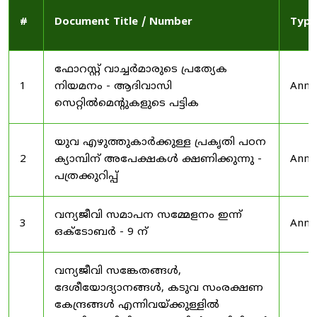
#
Document Title / Number
Type
ഫോറസ്റ്റ് വാച്ചർമാരുടെ പ്രത്യേക
1
നിയമനം - ആദിവാസി
Anno
സെറ്റിൽമെന്റുകളുടെ പട്ടിക
യുവ എഴുത്തുകാർക്കുള്ള പ്രകൃതി പഠന
2
ക്യാമ്പിന് അപേക്ഷകൾ ക്ഷണിക്കുന്നു -
Anno
പത്രക്കുറിപ്പ്
വന്യജീവി സമാപന സമ്മേളനം ഇന്ന്
3
Anno
ഒക്ടോബർ - 9 ന്
വന്യജീവി സങ്കേതങ്ങൾ,
ദേശീയോദ്യാനങ്ങൾ, കടുവ സംരക്ഷണ
കേന്ദ്രങ്ങൾ എന്നിവയ്ക്കുള്ളിൽ