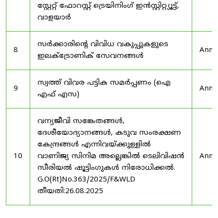
സ്റ്റേറ്റ് ഫോറസ്റ്റ് ട്രെയിനിംഗ് ഇൻസ്റ്റിറ്റ്യൂട്ട്,
വാളയാർ
സർക്കാരിന്റെ വിവിധ വകുപ്പുകളുടെ
8
Anno
ഇലക്ട്രോണിക് സേവനങ്ങൾ
സ്വത്ത് വിവര പട്ടിക സമർപ്പണം (ഐ
9
Anno
എഫ് എസ)
വന്യജീവി സങ്കേതങ്ങൾ,
ദേശീയോദ്യാനങ്ങൾ, കടുവ സംരക്ഷണ
കേന്ദ്രങ്ങൾ എന്നിവയ്ക്കുള്ളിൽ
10
വാണിജ്യ സിനിമ അല്ലെങ്കിൽ ടെലിവിഷൻ
Anno
സീരിയൽ ഷൂട്ടിംഗുകൾ നിരോധിക്കൽ.
G.O(Rt)No.363/2025/F&WLD
തീയതി:26.08.2025