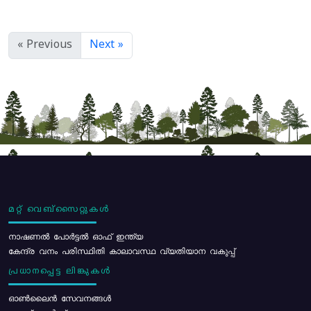
« Previous
Next »
മറ്റ് വെബ്സൈറ്റുകൾ
നാഷണൽ പോർട്ടൽ ഓഫ് ഇന്ത്യ
കേന്ദ്ര വനം പരിസ്ഥിതി കാലാവസ്ഥ വ്യതിയാന വകുപ്പ്
പ്രധാനപ്പെട്ട ലിങ്കുകൾ
ഓൺലൈൻ സേവനങ്ങൾ