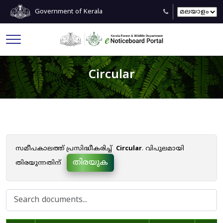
Government of Kerala
Circular
സമീപകാലത്ത് പ്രസിദ്ധീകരിച്ച്
Circular
. വിപുലമായി
തിരയുക
തിരയുന്നതിന്