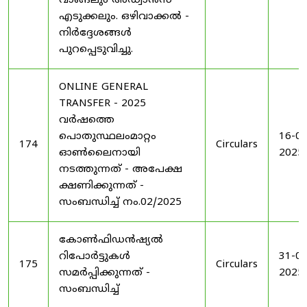
വാങ്ങലും അഡ്വാൻസ്
എടുക്കലും. ഒഴിവാക്കൽ -
നിർദ്ദേശങ്ങൾ
പുറപ്പെടുവിച്ചു.
ONLINE GENERAL
TRANSFER - 2025
വർഷത്തെ
പൊതുസ്ഥലംമാറ്റം
16-04
174
Circulars
ഓൺലൈനായി
2025
നടത്തുന്നത് - അപേക്ഷ
ക്ഷണിക്കുന്നത് -
സംബന്ധിച്ച് നം.02/2025
കോൺഫിഡൻഷ്യൽ
റിപോർട്ടുകൾ
31-05
175
Circulars
സമർപ്പിക്കുന്നത് -
2025
സംബന്ധിച്ച്