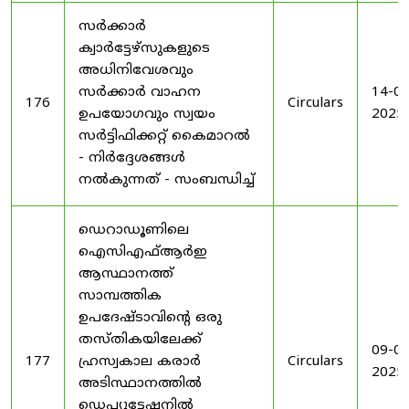
സർക്കാർ
ക്വാർട്ടേഴ്സുകളുടെ
അധിനിവേശവും
സർക്കാർ വാഹന
14-08
176
Circulars
ഉപയോഗവും സ്വയം
2025
സർട്ടിഫിക്കറ്റ് കൈമാറൽ
- നിർദ്ദേശങ്ങൾ
നൽകുന്നത് - സംബന്ധിച്ച്
ഡെറാഡൂണിലെ
ഐസിഎഫ്ആർഇ
ആസ്ഥാനത്ത്
സാമ്പത്തിക
ഉപദേഷ്ടാവിന്റെ ഒരു
തസ്തികയിലേക്ക്
09-09
177
ഹ്രസ്വകാല കരാർ
Circulars
2025
അടിസ്ഥാനത്തിൽ
ഡെപ്യൂട്ടേഷനിൽ