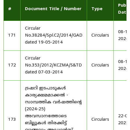
Publi
#
Document Title / Number
Type
Date
Circular
08-11
171
No.38284/Spl.C2/2014/GAD
Circulars
2024
dated 19-05-2014
Circular
08-11
172
No.353/2012/KCZMA/S&TD
Circulars
2024
dated 07-03-2014
ട്രഷറി ഇടപാടുകൾ
കാര്യക്ഷമമാക്കൽ -
സാമ്പത്തിക വർഷത്തിന്റെ
(2024-25)
അവസാനത്തോടെ
22-03
173
Circulars
ബില്ലുകൾ തിരക്കിട്ട്
2025