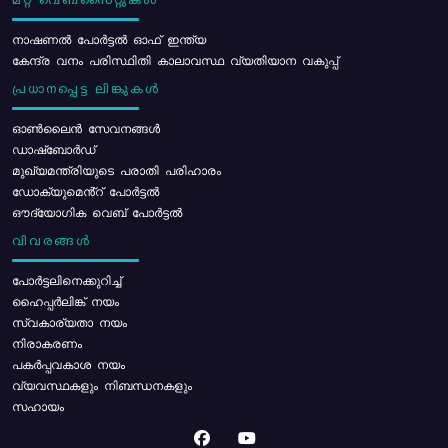
മറ്റ് വെബ്സൈറ്റുകൾ
നാഷണൽ പോർട്ടൽ ഓഫ് ഇന്ത്യ
കേന്ദ്ര വനം പരിസ്ഥിതി കാലാവസ്ഥ വ്യതിയാന വകുപ്പ്
പ്രധാനപ്പെട്ട ലിങ്കുകൾ
ഓൺലൈൻ സേവനങ്ങൾ
ഡാഷ്ബോർഡ്
മുഖ്യമന്ത്രിയുടെ പരാതി പരിഹാരം
ഡോക്യുമെൻ്റ് പോർട്ടൽ
ഔദ്യോഗിക വെബ് പോർട്ടൽ
വിവരങ്ങൾ
പോര്‍ട്ടലിനെക്കുറിച്ച്
ഹൈപ്പർലിങ്ക് നയം
സ്വകാര്യതാ നയം
നിരാകരണം
പകർപ്പവകാശ നയം
വ്യവസ്ഥകളും നിബന്ധനകളും
സഹായം