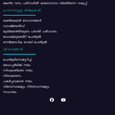
കേന്ദ്ര വനം പരിസ്ഥിതി കാലാവസ്ഥ വ്യതിയാന വകുപ്പ്
പ്രധാനപ്പെട്ട ലിങ്കുകൾ
ഓൺലൈൻ സേവനങ്ങൾ
ഡാഷ്ബോർഡ്
മുഖ്യമന്ത്രിയുടെ പരാതി പരിഹാരം
ഡോക്യുമെൻ്റ് പോർട്ടൽ
ഔദ്യോഗിക വെബ് പോർട്ടൽ
വിവരങ്ങൾ
പോര്‍ട്ടലിനെക്കുറിച്ച്
ഹൈപ്പർലിങ്ക് നയം
സ്വകാര്യതാ നയം
നിരാകരണം
പകർപ്പവകാശ നയം
വ്യവസ്ഥകളും നിബന്ധനകളും
സഹായം