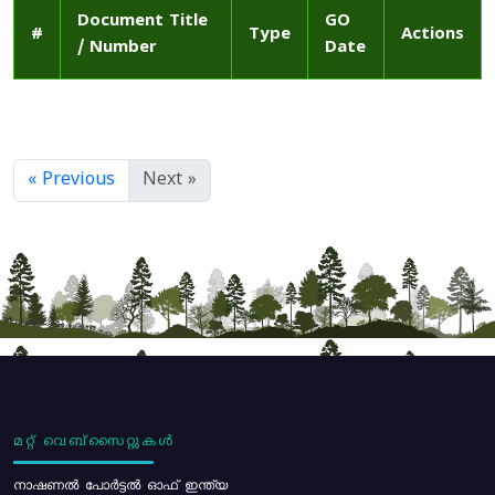
Document Title
GO
#
Type
Actions
/ Number
Date
« Previous
Next »
മറ്റ് വെബ്സൈറ്റുകൾ
നാഷണൽ പോർട്ടൽ ഓഫ് ഇന്ത്യ