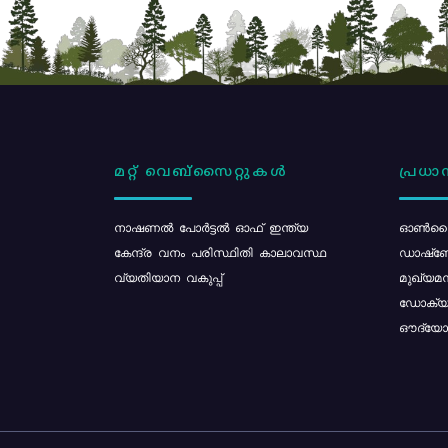
മറ്റ് വെബ്സൈറ്റുകൾ
പ്രധാന
നാഷണൽ പോർട്ടൽ ഓഫ് ഇന്ത്യ
ഓൺലൈ
കേന്ദ്ര വനം പരിസ്ഥിതി കാലാവസ്ഥ
ഡാഷ്ബ
വ്യതിയാന വകുപ്പ്
മുഖ്യമന
ഡോക്യു
ഔദ്യോഗ