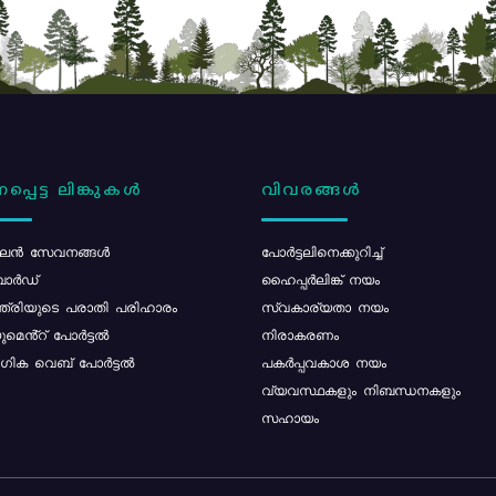
പ്പെട്ട ലിങ്കുകൾ
വിവരങ്ങൾ
ൻ സേവനങ്ങൾ
പോര്‍ട്ടലിനെക്കുറിച്ച്
ോർഡ്
ഹൈപ്പർലിങ്ക് നയം
്ത്രിയുടെ പരാതി പരിഹാരം
സ്വകാര്യതാ നയം
മെൻ്റ് പോർട്ടൽ
നിരാകരണം
ിക വെബ് പോർട്ടൽ
പകർപ്പവകാശ നയം
വ്യവസ്ഥകളും നിബന്ധനകളും
സഹായം