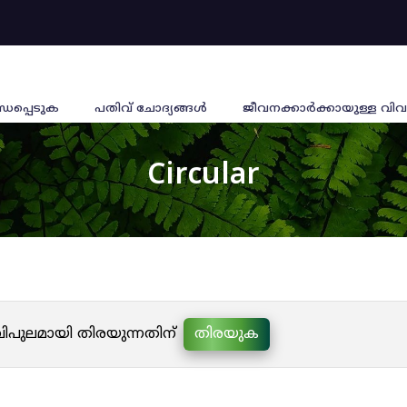
്ധപ്പെടുക
പതിവ് ചോദ്യങ്ങൾ
ജീവനക്കാര്‍ക്കായുള്ള വിവ
Circular
 വിപുലമായി തിരയുന്നതിന്
തിരയുക