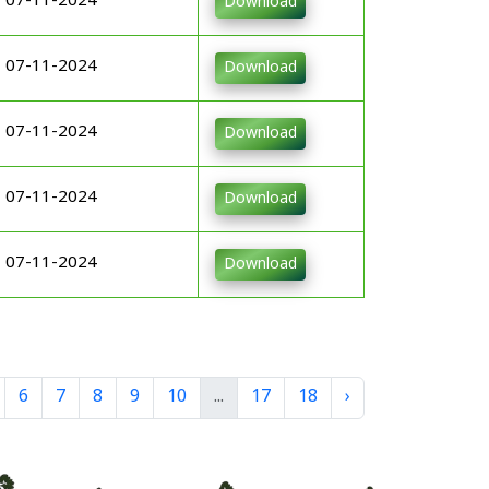
07-11-2024
Download
07-11-2024
Download
07-11-2024
Download
07-11-2024
Download
07-11-2024
Download
6
7
8
9
10
...
17
18
›