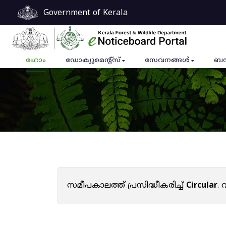
Government of Kerala
ഹോം
ഡോക്യുമെൻ്റ്സ്
സേവനങ്ങൾ
ബന
സമീപകാലത്ത് പ്രസിദ്ധീകരിച്ച്
Circular
.