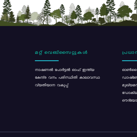
മറ്റ് വെബ്സൈറ്റുകൾ
പ്രധാന
നാഷണൽ പോർട്ടൽ ഓഫ് ഇന്ത്യ
ഓൺലൈ
കേന്ദ്ര വനം പരിസ്ഥിതി കാലാവസ്ഥ
ഡാഷ്ബ
വ്യതിയാന വകുപ്പ്
മുഖ്യമന
ഡോക്യു
ഔദ്യോഗ