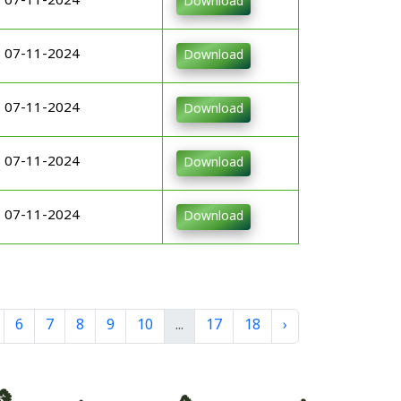
07-11-2024
Download
07-11-2024
Download
07-11-2024
Download
07-11-2024
Download
07-11-2024
Download
6
7
8
9
10
...
17
18
›