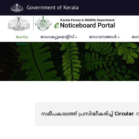
Government of Kerala
ഹോം
ഡോക്യുമെൻ്റ്സ്
സേവനങ്ങൾ
ബന
സമീപകാലത്ത് പ്രസിദ്ധീകരിച്ച്
Circular
.