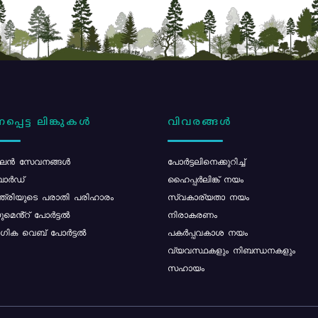
പ്പെട്ട ലിങ്കുകൾ
വിവരങ്ങൾ
ൻ സേവനങ്ങൾ
പോര്‍ട്ടലിനെക്കുറിച്ച്
ോർഡ്
ഹൈപ്പർലിങ്ക് നയം
്ത്രിയുടെ പരാതി പരിഹാരം
സ്വകാര്യതാ നയം
മെൻ്റ് പോർട്ടൽ
നിരാകരണം
ിക വെബ് പോർട്ടൽ
പകർപ്പവകാശ നയം
വ്യവസ്ഥകളും നിബന്ധനകളും
സഹായം