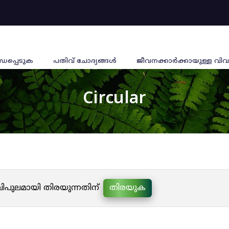
്ധപ്പെടുക
പതിവ് ചോദ്യങ്ങൾ
ജീവനക്കാര്‍ക്കായുള്ള വിവ
Circular
 വിപുലമായി തിരയുന്നതിന്
തിരയുക