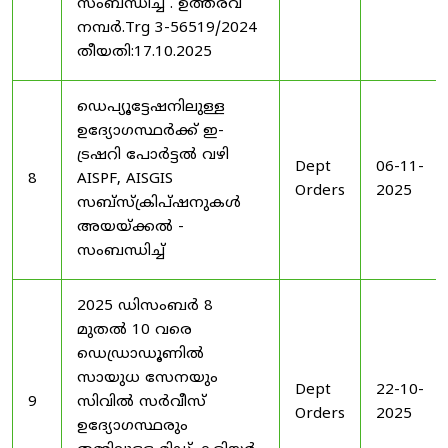
സംബന്ധിച്ച് . ഉത്തരവ്
നമ്പർ.Trg 3-56519/2024
തീയതി:17.10.2025
ഡെപ്യൂട്ടേഷനിലുള്ള
ഉദ്യോഗസ്ഥർക്ക് ഇ-
ട്രഷറി പോർട്ടൽ വഴി
Dept
06-11-
8
AISPF, AISGIS
Orders
2025
സബ്‌സ്‌ക്രിപ്‌ഷനുകൾ
അയയ്ക്കൽ -
സംബന്ധിച്ച്
2025 ഡിസംബർ 8
മുതൽ 10 വരെ
ഡെഡ്രാഡൂണിൽ
സായുധ സേനയും
Dept
22-10-
9
സിവിൽ സർവീസ്
Orders
2025
ഉദ്യോഗസ്ഥരും