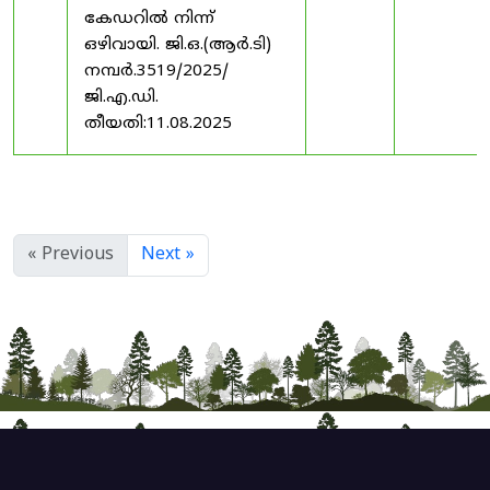
കേഡറിൽ നിന്ന്
ഒഴിവായി. ജി.ഒ.(ആർ.ടി)
നമ്പർ.3519/2025/
ജി.എ.ഡി.
തീയതി:11.08.2025
« Previous
Next »