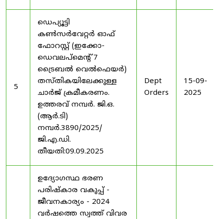
ഡെപ്യൂട്ടി
കൺസർവേറ്റർ ഓഫ്
ഫോറസ്റ്റ് (ഇക്കോ-
ഡെവലപ്മെന്റ് 7
ട്രൈബൽ വെൽഫെയർ)
തസ്തികയിലേക്കുള്ള
Dept
15-09-
5
ചാർജ് ക്രമീകരണം.
Orders
2025
ഉത്തരവ് നമ്പർ. ജി.ഒ.
(ആർ.ടി)
നമ്പർ.3890/2025/
ജി.എ.ഡി.
തീയതി:09.09.2025
ഉദ്യോഗസ്ഥ ഭരണ
പരിഷ്കാര വകുപ്പ് -
ജീവനകാര്യം - 2024
വർഷത്തെ സ്വത്ത് വിവര