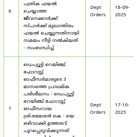
പത്രിക ഫയൽ
Dept
18-09-
6
ചെയ്യാത്ത
Orders
2025
ജീവനക്കാർക്ക്
സ്പാർക്ക് മുഖാന്തിരം
ഫയൽ ചെയ്യുന്നതിനായി
സമയം നീട്ടി നൽകിയത്
- സംബന്ധിച്ച്
ഡെപ്യൂട്ടി റെയിഞ്ച്
ഫോറസ്റ്റ്
ഓഫീസർമാരുടെ 3
മാസത്തെ പ്രാഥമിക
പരിശീലനം - ഡെപ്യൂട്ടി
റെയിഞ്ച് ഫോറസ്റ്റ്
Dept
17-10-
7
ഓഫീസറായ
Orders
2025
ശ്രി.രമേശൻ കെ - യെ
ഒഴിവാക്കി ഉത്തരവ്
പുറപ്പെടുവിക്കുന്നത്