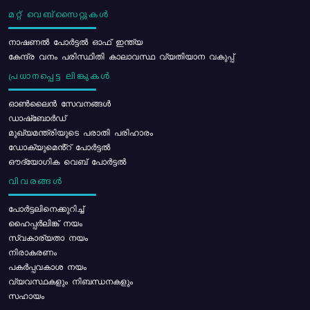
മറ്റ് വെബ്സൈറ്റുകൾ
നാഷണൽ പോർട്ടൽ ഓഫ് ഇന്ത്യ
കേന്ദ്ര വനം പരിസ്ഥിതി കാലാവസ്ഥ വ്യതിയാന വകുപ്പ്
പ്രധാനപ്പെട്ട ലിങ്കുകൾ
ഓൺലൈൻ സേവനങ്ങൾ
ഡാഷ്ബോർഡ്
മുഖ്യമന്ത്രിയുടെ പരാതി പരിഹാരം
ഡോക്യുമെൻ്റ് പോർട്ടൽ
ഔദ്യോഗിക വെബ് പോർട്ടൽ
വിവരങ്ങൾ
പോര്‍ട്ടലിനെക്കുറിച്ച്
ഹൈപ്പർലിങ്ക് നയം
സ്വകാര്യതാ നയം
നിരാകരണം
പകർപ്പവകാശ നയം
വ്യവസ്ഥകളും നിബന്ധനകളും
സഹായം