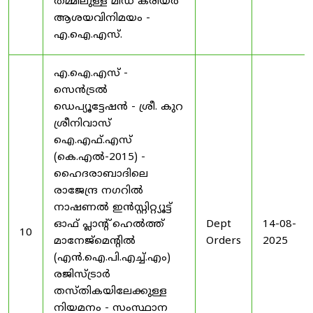
തമ്മിലുള്ള മിഡ് കരിയർ
ആശയവിനിമയം -
എ.ഐ.എസ്.
എ.ഐ.എസ് -
സെൻട്രൽ
ഡെപ്യൂട്ടേഷൻ - ശ്രീ. കുറ
ശ്രീനിവാസ്
ഐ.എഫ്.എസ്
(കെ.എൽ-2015) -
ഹൈദരാബാദിലെ
രാജേന്ദ്ര നഗറിൽ
നാഷണൽ ഇൻസ്റ്റിറ്റ്യൂട്ട്
ഓഫ് പ്ലാന്റ് ഹെൽത്ത്
Dept
14-08-
10
മാനേജ്‌മെന്റിൽ
Orders
2025
(എൻ.ഐ.പി.എച്ച്.എം)
രജിസ്ട്രാർ
തസ്തികയിലേക്കുള്ള
നിയമനം - സംസ്ഥാന