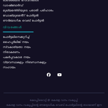
ഓൺലൈൻ സേവനങ്ങൾ
ഡാഷ്ബോർഡ്
മുഖ്യമന്ത്രിയുടെ പരാതി പരിഹാരം
ഡോക്യുമെൻ്റ് പോർട്ടൽ
ഔദ്യോഗിക വെബ് പോർട്ടൽ
വിവരങ്ങൾ
പോര്‍ട്ടലിനെക്കുറിച്ച്
ഹൈപ്പർലിങ്ക് നയം
സ്വകാര്യതാ നയം
നിരാകരണം
പകർപ്പവകാശ നയം
വ്യവസ്ഥകളും നിബന്ധനകളും
സഹായം
കോപ്പിറൈറ്റ് @ കേരള വനം വകുപ്പ്.
കേരള വനം വകുപ്പിന്റെ ഔദ്യോഗിക വെബ്-പോർട്ടലിന്റെ ഭാഗമാണ് ഈ