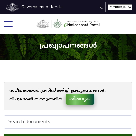
Government of Kerala
പ്രഖ്യാപനങ്ങൾ
സമീപകാലത്ത് പ്രസിദ്ധീകരിച്ച്
പ്രഖ്യാപനങ്ങൾ
.
തിരയുക
വിപുലമായി തിരയുന്നതിന്