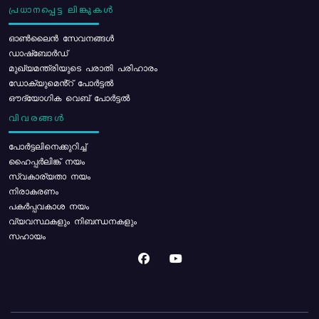
പ്രധാനപ്പെട്ട ലിങ്കുകൾ
ഓൺലൈൻ സേവനങ്ങൾ
ഡാഷ്ബോർഡ്
മുഖ്യമന്ത്രിയുടെ പരാതി പരിഹാരം
ഡോക്യുമെൻ്റ് പോർട്ടൽ
ഔദ്യോഗിക വെബ് പോർട്ടൽ
വിവരങ്ങൾ
പോര്‍ട്ടലിനെക്കുറിച്ച്
ഹൈപ്പർലിങ്ക് നയം
സ്വകാര്യതാ നയം
നിരാകരണം
പകർപ്പവകാശ നയം
വ്യവസ്ഥകളും നിബന്ധനകളും
സഹായം