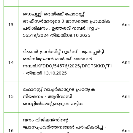
ഡെപ്യൂട്ടി റെയിഞ്ച് ഫോറസ്റ്റ്
ഓഫീസർമാരുടെ 3 മാസത്തെ പ്രാഥമിക
13
Anno
പരിശീലനം . ഉത്തരവ് നമ്പർ.Trg 3-
56519/2024 തീയതി:08.10.2025
ടിംബർ ട്രാൻസിറ്റ് റൂൾസ് - പ്രോപ്പർട്ടി
രജിസ്ട്രേഷൻ മാർക്ക്. ഓർഡർ
14
Anno
നമ്പർ.KFDDO/54576/2025/DFOTSKKD/T1
- തീയതി 13.10.2025
ഫോറസ്റ്റ് വാച്ചർമാരുടെ പ്രത്യേക
15
നിയമനം - ആദിവാസി
Anno
സെറ്റിൽമെന്റുകളുടെ പട്ടിക
വനം വിജിലൻസിന്റെ
ഘടന,പ്രവർത്തനങ്ങൾ പരിഷ്കരിച്ച് -
16
Anno