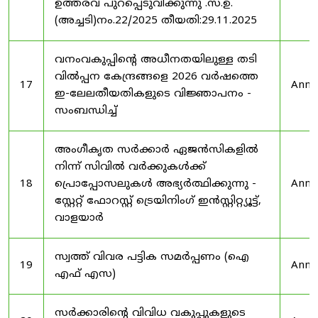
ഉത്തരവ് പുറപ്പെടുവിക്കുന്നു .സ.ഉ.
(അച്ചടി)നം.22/2025 തീയതി:29.11.2025
വനംവകുപ്പിന്റെ അധീനതയിലുള്ള തടി
വിൽപ്പന കേന്ദ്രങ്ങളെ 2026 വർഷത്തെ
17
Anno
ഇ-ലേലതീയതികളുടെ വിജ്ഞാപനം -
സംബന്ധിച്ച്
അംഗീകൃത സർക്കാർ ഏജൻസികളിൽ
നിന്ന് സിവിൽ വർക്കുകൾക്ക്
18
പ്രൊപ്പോസലുകൾ അഭ്യർത്ഥിക്കുന്നു -
Anno
സ്റ്റേറ്റ് ഫോറസ്റ്റ് ട്രെയിനിംഗ് ഇൻസ്റ്റിറ്റ്യൂട്ട്,
വാളയാർ
സ്വത്ത് വിവര പട്ടിക സമർപ്പണം (ഐ
19
Anno
എഫ് എസ)
സർക്കാരിന്റെ വിവിധ വകുപ്പുകളുടെ