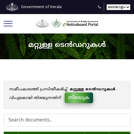
Government of Kerala
മറ്റുള്ള ടെൻഡറുകൾ
സമീപകാലത്ത് പ്രസിദ്ധീകരിച്ച്
മറ്റുള്ള ടെൻഡറുകൾ
.
തിരയുക
വിപുലമായി തിരയുന്നതിന്