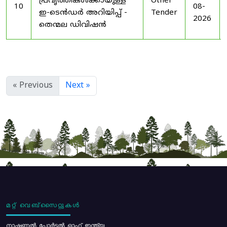
പ്രവൃത്തികൾക്കായുള്ള
Other
10
08-
ഇ-ടെൻഡർ അറിയിപ്പ് -
Tender
2026
തെന്മല ഡിവിഷൻ
« Previous
Next »
മറ്റ് വെബ്സൈറ്റുകൾ
നാഷണൽ പോർട്ടൽ ഓഫ് ഇന്ത്യ