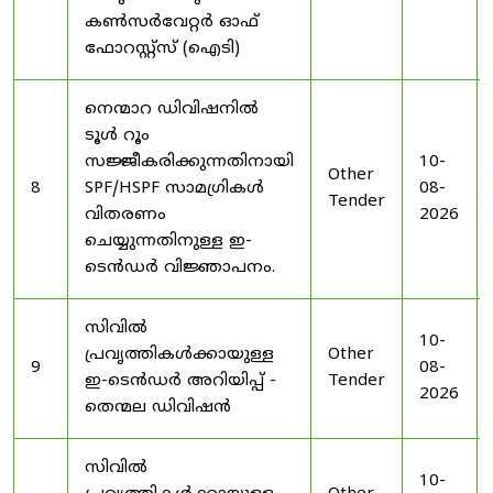
കൺസർവേറ്റർ ഓഫ്
ഫോറസ്റ്റ്സ് (ഐടി)
നെന്മാറ ഡിവിഷനിൽ
ടൂൾ റൂം
സജ്ജീകരിക്കുന്നതിനായി
10-
Other
8
SPF/HSPF സാമഗ്രികൾ
08-
Tender
വിതരണം
2026
ചെയ്യുന്നതിനുള്ള ഇ-
ടെൻഡർ വിജ്ഞാപനം.
സിവിൽ
10-
പ്രവൃത്തികൾക്കായുള്ള
Other
9
08-
ഇ-ടെൻഡർ അറിയിപ്പ് -
Tender
2026
തെന്മല ഡിവിഷൻ
സിവിൽ
10-