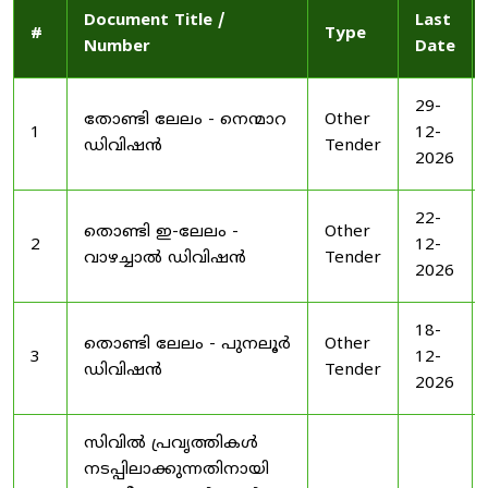
Document Title /
Last
#
Type
Number
Date
29-
തോണ്ടി ലേലം - നെന്മാറ
Other
1
12-
ഡിവിഷൻ
Tender
2026
22-
തൊണ്ടി ഇ-ലേലം -
Other
2
12-
വാഴച്ചാൽ ഡിവിഷൻ
Tender
2026
18-
തൊണ്ടി ലേലം - പുനലൂർ
Other
3
12-
ഡിവിഷൻ
Tender
2026
സിവിൽ പ്രവൃത്തികൾ
നടപ്പിലാക്കുന്നതിനായി