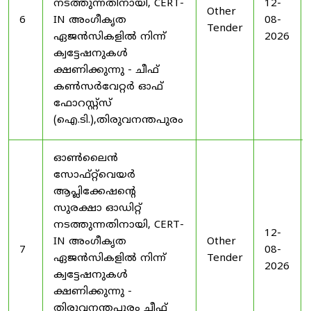
നടത്തുന്നതിനായി, CERT-
12-
Other
6
IN അംഗീകൃത
08-
Tender
ഏജൻസികളിൽ നിന്ന്
2026
ക്വട്ടേഷനുകൾ
ക്ഷണിക്കുന്നു - ചീഫ്
കൺസർവേറ്റർ ഓഫ്
ഫോറസ്റ്റ്സ്
(ഐ.ടി.),തിരുവനന്തപുരം
ഓൺലൈൻ
സോഫ്റ്റ്‌വെയർ
ആപ്ലിക്കേഷന്റെ
സുരക്ഷാ ഓഡിറ്റ്
നടത്തുന്നതിനായി, CERT-
12-
IN അംഗീകൃത
Other
7
08-
ഏജൻസികളിൽ നിന്ന്
Tender
2026
ക്വട്ടേഷനുകൾ
ക്ഷണിക്കുന്നു -
തിരുവനന്തപുരം ചീഫ്