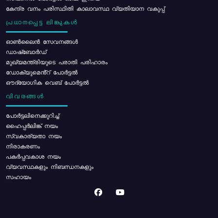
കേന്ദ്ര വനം പരിസ്ഥിതി കാലാവസ്ഥ വ്യതിയാന വകുപ്പ്
പ്രധാനപ്പെട്ട ലിങ്കുകൾ
ഓൺലൈൻ സേവനങ്ങൾ
ഡാഷ്ബോർഡ്
മുഖ്യമന്ത്രിയുടെ പരാതി പരിഹാരം
ഡോക്യുമെൻ്റ് പോർട്ടൽ
ഔദ്യോഗിക വെബ് പോർട്ടൽ
വിവരങ്ങൾ
പോര്‍ട്ടലിനെക്കുറിച്ച്
ഹൈപ്പർലിങ്ക് നയം
സ്വകാര്യതാ നയം
നിരാകരണം
പകർപ്പവകാശ നയം
വ്യവസ്ഥകളും നിബന്ധനകളും
സഹായം