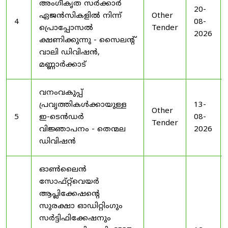
അംഗീകൃത സർക്കാർ
20-
ഏജൻസികളിൽ നിന്ന്
Other
4
08-
പ്രൊപ്പോസൽ
Tender
2026
ക്ഷണിക്കുന്നു - സൈലന്റ്
വാലി ഡിവിഷൻ,
മണ്ണാർക്കാട്
വനംവകുപ്പ്
പ്രവൃത്തികൾക്കായുള്ള
13-
Other
5
ഇ-ടെൻഡർ
08-
Tender
വിജ്ഞാപനം - തെന്മല
2026
ഡിവിഷൻ
ഓൺലൈൻ
സോഫ്റ്റ്‌വെയർ
ആപ്ലിക്കേഷന്റെ
സുരക്ഷാ ഓഡിറ്റിംഗും
സർട്ടിഫിക്കേഷനും