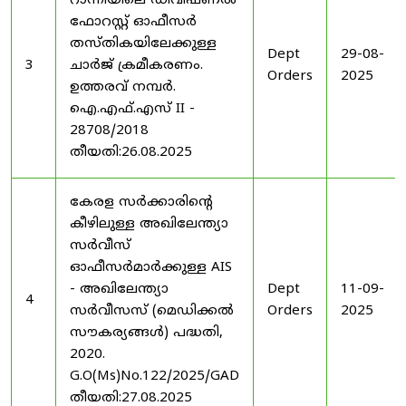
റാന്നിയിലെ ഡിവിഷണൽ
ഫോറസ്റ്റ് ഓഫീസർ
തസ്തികയിലേക്കുള്ള
Dept
29-08-
3
ചാർജ് ക്രമീകരണം.
Orders
2025
ഉത്തരവ് നമ്പർ.
ഐ.എഫ്.എസ് II -
28708/2018
തീയതി:26.08.2025
കേരള സർക്കാരിന്റെ
കീഴിലുള്ള അഖിലേന്ത്യാ
സർവീസ്
ഓഫീസർമാർക്കുള്ള AIS
- അഖിലേന്ത്യാ
Dept
11-09-
4
സർവീസസ് (മെഡിക്കൽ
Orders
2025
സൗകര്യങ്ങൾ) പദ്ധതി,
2020.
G.O(Ms)No.122/2025/GAD
തീയതി:27.08.2025