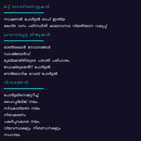
മറ്റ് വെബ്സൈറ്റുകൾ
നാഷണൽ പോർട്ടൽ ഓഫ് ഇന്ത്യ
കേന്ദ്ര വനം പരിസ്ഥിതി കാലാവസ്ഥ വ്യതിയാന വകുപ്പ്
പ്രധാനപ്പെട്ട ലിങ്കുകൾ
ഓൺലൈൻ സേവനങ്ങൾ
ഡാഷ്ബോർഡ്
മുഖ്യമന്ത്രിയുടെ പരാതി പരിഹാരം
ഡോക്യുമെൻ്റ് പോർട്ടൽ
ഔദ്യോഗിക വെബ് പോർട്ടൽ
വിവരങ്ങൾ
പോര്‍ട്ടലിനെക്കുറിച്ച്
ഹൈപ്പർലിങ്ക് നയം
സ്വകാര്യതാ നയം
നിരാകരണം
പകർപ്പവകാശ നയം
വ്യവസ്ഥകളും നിബന്ധനകളും
സഹായം