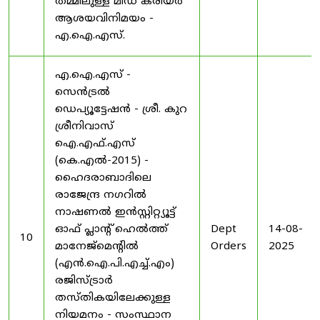
തമ്മിലുള്ള മിഡ് കരിയർ
ആശയവിനിമയം -
എ.ഐ.എസ്.
എ.ഐ.എസ് -
സെൻട്രൽ
ഡെപ്യൂട്ടേഷൻ - ശ്രീ. കുറ
ശ്രീനിവാസ്
ഐ.എഫ്.എസ്
(കെ.എൽ-2015) -
ഹൈദരാബാദിലെ
രാജേന്ദ്ര നഗറിൽ
നാഷണൽ ഇൻസ്റ്റിറ്റ്യൂട്ട്
ഓഫ് പ്ലാന്റ് ഹെൽത്ത്
Dept
14-08-
10
മാനേജ്‌മെന്റിൽ
Orders
2025
(എൻ.ഐ.പി.എച്ച്.എം)
രജിസ്ട്രാർ
തസ്തികയിലേക്കുള്ള
നിയമനം - സംസ്ഥാന