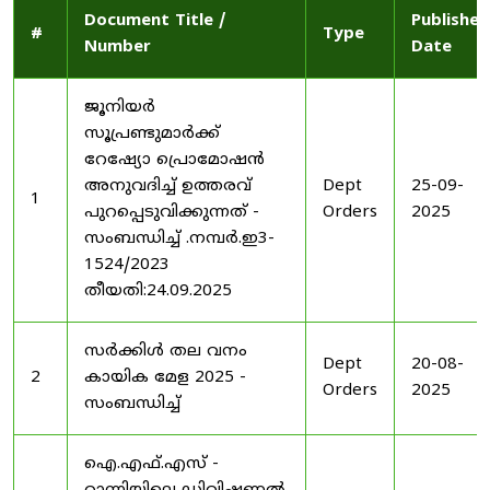
Document Title /
Published
#
Type
Number
Date
ജൂനിയർ
സൂപ്രണ്ടുമാർക്ക്
റേഷ്യോ പ്രൊമോഷൻ
അനുവദിച്ച് ഉത്തരവ്
Dept
25-09-
1
പുറപ്പെടുവിക്കുന്നത് -
Orders
2025
സംബന്ധിച്ച് .നമ്പർ.ഇ3-
1524/2023
തീയതി:24.09.2025
സർക്കിൾ തല വനം
Dept
20-08-
2
കായിക മേള 2025 -
Orders
2025
സംബന്ധിച്ച്
ഐ.എഫ്.എസ് -