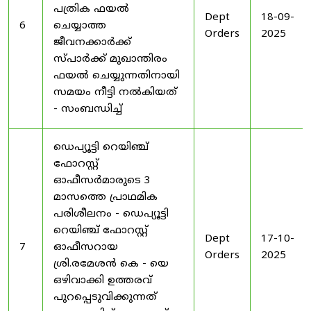
പത്രിക ഫയൽ
Dept
18-09-
6
ചെയ്യാത്ത
Orders
2025
ജീവനക്കാർക്ക്
സ്പാർക്ക് മുഖാന്തിരം
ഫയൽ ചെയ്യുന്നതിനായി
സമയം നീട്ടി നൽകിയത്
- സംബന്ധിച്ച്
ഡെപ്യൂട്ടി റെയിഞ്ച്
ഫോറസ്റ്റ്
ഓഫീസർമാരുടെ 3
മാസത്തെ പ്രാഥമിക
പരിശീലനം - ഡെപ്യൂട്ടി
റെയിഞ്ച് ഫോറസ്റ്റ്
Dept
17-10-
7
ഓഫീസറായ
Orders
2025
ശ്രി.രമേശൻ കെ - യെ
ഒഴിവാക്കി ഉത്തരവ്
പുറപ്പെടുവിക്കുന്നത്