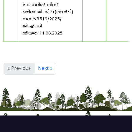
കേഡറിൽ നിന്ന്
ഒഴിവായി. ജി.ഒ.(ആർ.ടി)
നമ്പർ.3519/2025/
ജി.എ.ഡി.
തീയതി:11.08.2025
« Previous
Next »