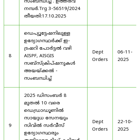
സംബന്ധിച്ച് . ഉത്തരവ്
നമ്പർ.Trg 3-56519/2024
തീയതി:17.10.2025
ഡെപ്യൂട്ടേഷനിലുള്ള
ഉദ്യോഗസ്ഥർക്ക് ഇ-
ട്രഷറി പോർട്ടൽ വഴി
Dept
06-11-
8
AISPF, AISGIS
Orders
2025
സബ്‌സ്‌ക്രിപ്‌ഷനുകൾ
അയയ്ക്കൽ -
സംബന്ധിച്ച്
2025 ഡിസംബർ 8
മുതൽ 10 വരെ
ഡെഡ്രാഡൂണിൽ
സായുധ സേനയും
Dept
22-10-
9
സിവിൽ സർവീസ്
Orders
2025
ഉദ്യോഗസ്ഥരും