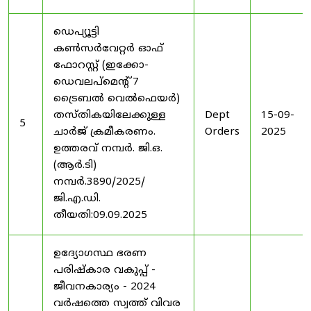
ഡെപ്യൂട്ടി
കൺസർവേറ്റർ ഓഫ്
ഫോറസ്റ്റ് (ഇക്കോ-
ഡെവലപ്മെന്റ് 7
ട്രൈബൽ വെൽഫെയർ)
തസ്തികയിലേക്കുള്ള
Dept
15-09-
5
ചാർജ് ക്രമീകരണം.
Orders
2025
ഉത്തരവ് നമ്പർ. ജി.ഒ.
(ആർ.ടി)
നമ്പർ.3890/2025/
ജി.എ.ഡി.
തീയതി:09.09.2025
ഉദ്യോഗസ്ഥ ഭരണ
പരിഷ്കാര വകുപ്പ് -
ജീവനകാര്യം - 2024
വർഷത്തെ സ്വത്ത് വിവര