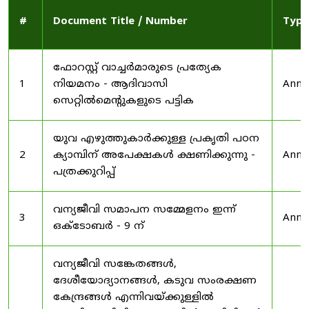
#
Document Title / Number
Type
ഫോറസ്റ്റ് വാച്ചർമാരുടെ പ്രത്യേക
1
നിയമനം - ആദിവാസി
Anno
സെറ്റിൽമെന്റുകളുടെ പട്ടിക
യുവ എഴുത്തുകാർക്കുള്ള പ്രകൃതി പഠന
2
ക്യാമ്പിന് അപേക്ഷകൾ ക്ഷണിക്കുന്നു -
Anno
പത്രക്കുറിപ്പ്
വന്യജീവി സമാപന സമ്മേളനം ഇന്ന്
3
Anno
ഒക്ടോബർ - 9 ന്
വന്യജീവി സങ്കേതങ്ങൾ,
ദേശീയോദ്യാനങ്ങൾ, കടുവ സംരക്ഷണ
കേന്ദ്രങ്ങൾ എന്നിവയ്ക്കുള്ളിൽ