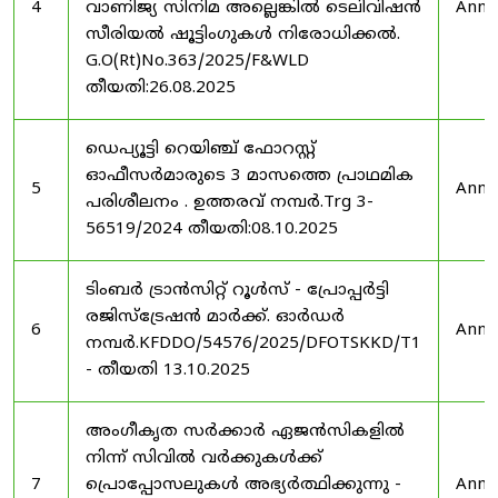
4
വാണിജ്യ സിനിമ അല്ലെങ്കിൽ ടെലിവിഷൻ
Anno
സീരിയൽ ഷൂട്ടിംഗുകൾ നിരോധിക്കൽ.
G.O(Rt)No.363/2025/F&WLD
തീയതി:26.08.2025
ഡെപ്യൂട്ടി റെയിഞ്ച് ഫോറസ്റ്റ്
ഓഫീസർമാരുടെ 3 മാസത്തെ പ്രാഥമിക
5
Anno
പരിശീലനം . ഉത്തരവ് നമ്പർ.Trg 3-
56519/2024 തീയതി:08.10.2025
ടിംബർ ട്രാൻസിറ്റ് റൂൾസ് - പ്രോപ്പർട്ടി
രജിസ്ട്രേഷൻ മാർക്ക്. ഓർഡർ
6
Anno
നമ്പർ.KFDDO/54576/2025/DFOTSKKD/T1
- തീയതി 13.10.2025
അംഗീകൃത സർക്കാർ ഏജൻസികളിൽ
നിന്ന് സിവിൽ വർക്കുകൾക്ക്
7
പ്രൊപ്പോസലുകൾ അഭ്യർത്ഥിക്കുന്നു -
Anno