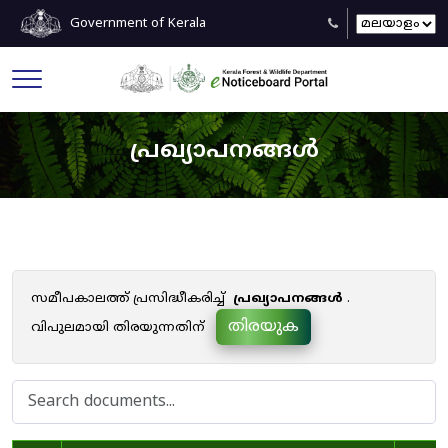
Government of Kerala
പ്രഖ്യാപനങ്ങൾ
സമീപകാലത്ത് പ്രസിദ്ധീകരിച്ച്
പ്രഖ്യാപനങ്ങൾ
.
തിരയുക
വിപുലമായി തിരയുന്നതിന്