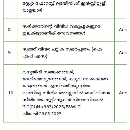
സ്റ്റേറ്റ് ഫോറസ്റ്റ് ട്രെയിനിംഗ് ഇൻസ്റ്റിറ്റ്യൂട്ട്,
വാളയാർ
സർക്കാരിന്റെ വിവിധ വകുപ്പുകളുടെ
8
Anno
ഇലക്ട്രോണിക് സേവനങ്ങൾ
സ്വത്ത് വിവര പട്ടിക സമർപ്പണം (ഐ
9
Anno
എഫ് എസ)
വന്യജീവി സങ്കേതങ്ങൾ,
ദേശീയോദ്യാനങ്ങൾ, കടുവ സംരക്ഷണ
കേന്ദ്രങ്ങൾ എന്നിവയ്ക്കുള്ളിൽ
10
വാണിജ്യ സിനിമ അല്ലെങ്കിൽ ടെലിവിഷൻ
Anno
സീരിയൽ ഷൂട്ടിംഗുകൾ നിരോധിക്കൽ.
G.O(Rt)No.363/2025/F&WLD
തീയതി:26.08.2025