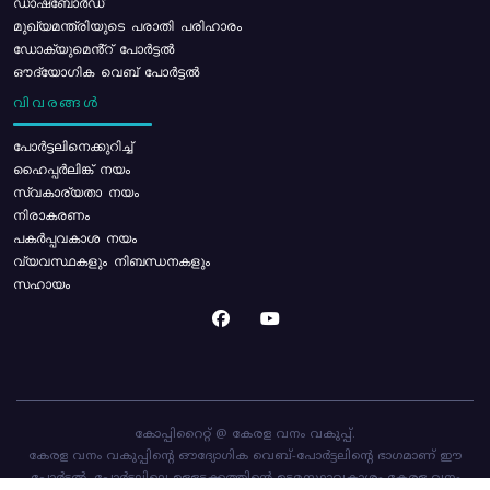
ഡാഷ്ബോർഡ്
മുഖ്യമന്ത്രിയുടെ പരാതി പരിഹാരം
ഡോക്യുമെൻ്റ് പോർട്ടൽ
ഔദ്യോഗിക വെബ് പോർട്ടൽ
വിവരങ്ങൾ
പോര്‍ട്ടലിനെക്കുറിച്ച്
ഹൈപ്പർലിങ്ക് നയം
സ്വകാര്യതാ നയം
നിരാകരണം
പകർപ്പവകാശ നയം
വ്യവസ്ഥകളും നിബന്ധനകളും
സഹായം
കോപ്പിറൈറ്റ് @ കേരള വനം വകുപ്പ്.
കേരള വനം വകുപ്പിന്റെ ഔദ്യോഗിക വെബ്-പോർട്ടലിന്റെ ഭാഗമാണ് ഈ
പോർട്ടൽ. പോർട്ടലിലെ ഉള്ളടക്കത്തിന്റെ ഉടമസ്ഥാവകാശം കേരള വനം