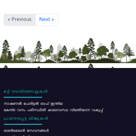
« Previous
Next »
മറ്റ് വെബ്സൈറ്റുകൾ
നാഷണൽ പോർട്ടൽ ഓഫ് ഇന്ത്യ
കേന്ദ്ര വനം പരിസ്ഥിതി കാലാവസ്ഥ വ്യതിയാന വകുപ്പ്
പ്രധാനപ്പെട്ട ലിങ്കുകൾ
ഓൺലൈൻ സേവനങ്ങൾ