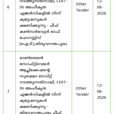
നടത്തുന്നതിനായി, CERT-
12-
Other
6
IN അംഗീകൃത
08-
Tender
ഏജൻസികളിൽ നിന്ന്
2026
ക്വട്ടേഷനുകൾ
ക്ഷണിക്കുന്നു - ചീഫ്
കൺസർവേറ്റർ ഓഫ്
ഫോറസ്റ്റ്സ്
(ഐ.ടി.),തിരുവനന്തപുരം
ഓൺലൈൻ
സോഫ്റ്റ്‌വെയർ
ആപ്ലിക്കേഷന്റെ
സുരക്ഷാ ഓഡിറ്റ്
നടത്തുന്നതിനായി, CERT-
12-
IN അംഗീകൃത
Other
7
08-
ഏജൻസികളിൽ നിന്ന്
Tender
2026
ക്വട്ടേഷനുകൾ
ക്ഷണിക്കുന്നു -
തിരുവനന്തപുരം ചീഫ്