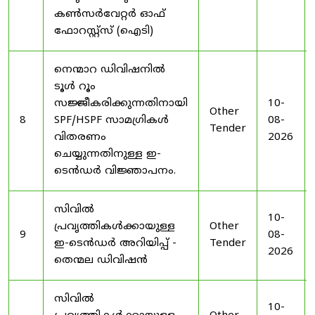
കൺസർവേറ്റർ ഓഫ്
ഫോറസ്റ്റ്സ് (ഐടി)
നെന്മാറ ഡിവിഷനിൽ
ടൂൾ റൂം
സജ്ജീകരിക്കുന്നതിനായി
10-
Other
8
SPF/HSPF സാമഗ്രികൾ
08-
Tender
വിതരണം
2026
ചെയ്യുന്നതിനുള്ള ഇ-
ടെൻഡർ വിജ്ഞാപനം.
സിവിൽ
10-
പ്രവൃത്തികൾക്കായുള്ള
Other
9
08-
ഇ-ടെൻഡർ അറിയിപ്പ് -
Tender
2026
തെന്മല ഡിവിഷൻ
സിവിൽ
10-