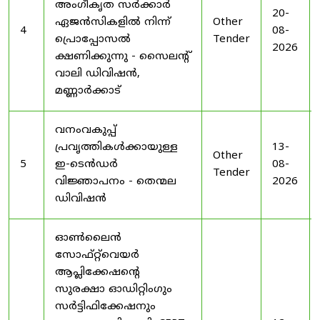
അംഗീകൃത സർക്കാർ
20-
ഏജൻസികളിൽ നിന്ന്
Other
4
08-
പ്രൊപ്പോസൽ
Tender
2026
ക്ഷണിക്കുന്നു - സൈലന്റ്
വാലി ഡിവിഷൻ,
മണ്ണാർക്കാട്
വനംവകുപ്പ്
പ്രവൃത്തികൾക്കായുള്ള
13-
Other
5
ഇ-ടെൻഡർ
08-
Tender
വിജ്ഞാപനം - തെന്മല
2026
ഡിവിഷൻ
ഓൺലൈൻ
സോഫ്റ്റ്‌വെയർ
ആപ്ലിക്കേഷന്റെ
സുരക്ഷാ ഓഡിറ്റിംഗും
സർട്ടിഫിക്കേഷനും