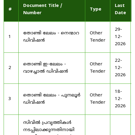
Document Title /
Last
#
Type
Number
Date
29-
തോണ്ടി ലേലം - നെന്മാറ
Other
1
12-
ഡിവിഷൻ
Tender
2026
22-
തൊണ്ടി ഇ-ലേലം -
Other
2
12-
വാഴച്ചാൽ ഡിവിഷൻ
Tender
2026
18-
തൊണ്ടി ലേലം - പുനലൂർ
Other
3
12-
ഡിവിഷൻ
Tender
2026
സിവിൽ പ്രവൃത്തികൾ
നടപ്പിലാക്കുന്നതിനായി