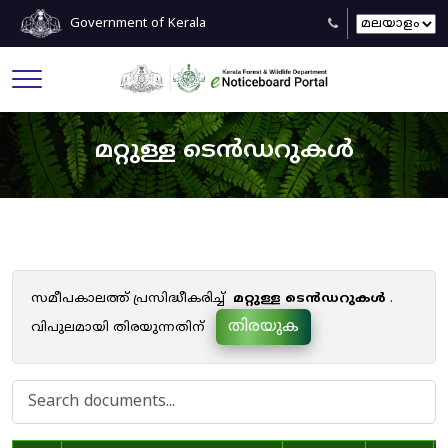
Government of Kerala
മറ്റുള്ള ടെൻഡറുകൾ
സമീപകാലത്ത് പ്രസിദ്ധീകരിച്ച്
മറ്റുള്ള ടെൻഡറുകൾ
.
തിരയുക
വിപുലമായി തിരയുന്നതിന്