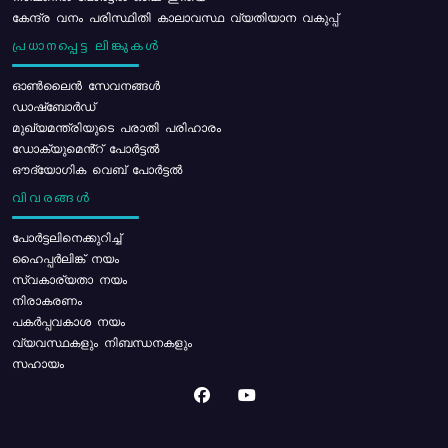
കേന്ദ്ര വനം പരിസ്ഥിതി കാലാവസ്ഥ വ്യതിയാന വകുപ്പ്
പ്രധാനപ്പെട്ട ലിങ്കുകൾ
ഓൺലൈൻ സേവനങ്ങൾ
ഡാഷ്ബോർഡ്
മുഖ്യമന്ത്രിയുടെ പരാതി പരിഹാരം
ഡോക്യുമെൻ്റ് പോർട്ടൽ
ഔദ്യോഗിക വെബ് പോർട്ടൽ
വിവരങ്ങൾ
പോര്‍ട്ടലിനെക്കുറിച്ച്
ഹൈപ്പർലിങ്ക് നയം
സ്വകാര്യതാ നയം
നിരാകരണം
പകർപ്പവകാശ നയം
വ്യവസ്ഥകളും നിബന്ധനകളും
സഹായം