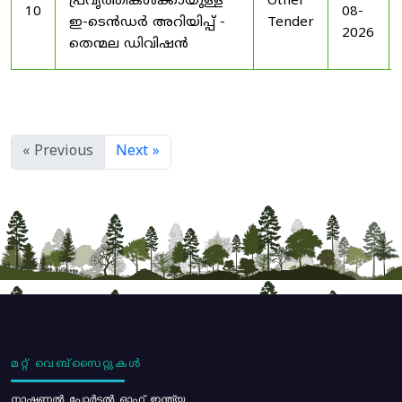
പ്രവൃത്തികൾക്കായുള്ള
Other
10
08-
ഇ-ടെൻഡർ അറിയിപ്പ് -
Tender
2026
തെന്മല ഡിവിഷൻ
« Previous
Next »
മറ്റ് വെബ്സൈറ്റുകൾ
നാഷണൽ പോർട്ടൽ ഓഫ് ഇന്ത്യ