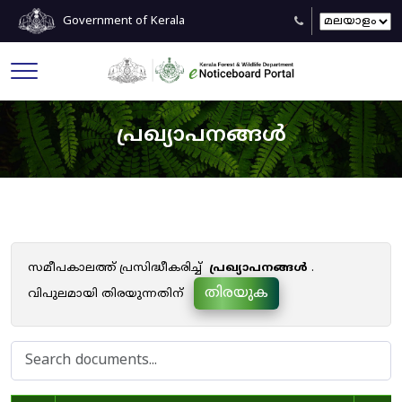
Government of Kerala
പ്രഖ്യാപനങ്ങൾ
സമീപകാലത്ത് പ്രസിദ്ധീകരിച്ച്
പ്രഖ്യാപനങ്ങൾ
.
തിരയുക
വിപുലമായി തിരയുന്നതിന്