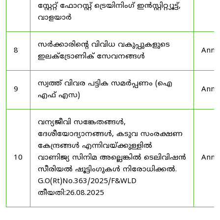
സ്റ്റേറ്റ് ഫോറസ്റ്റ് ട്രെയിനിംഗ് ഇൻസ്റ്റിറ്റ്യൂട്ട്,
വാളയാർ
സർക്കാരിന്റെ വിവിധ വകുപ്പുകളുടെ
8
Anno
ഇലക്ട്രോണിക് സേവനങ്ങൾ
സ്വത്ത് വിവര പട്ടിക സമർപ്പണം (ഐ
9
Anno
എഫ് എസ)
വന്യജീവി സങ്കേതങ്ങൾ,
ദേശീയോദ്യാനങ്ങൾ, കടുവ സംരക്ഷണ
കേന്ദ്രങ്ങൾ എന്നിവയ്ക്കുള്ളിൽ
10
വാണിജ്യ സിനിമ അല്ലെങ്കിൽ ടെലിവിഷൻ
Anno
സീരിയൽ ഷൂട്ടിംഗുകൾ നിരോധിക്കൽ.
G.O(Rt)No.363/2025/F&WLD
തീയതി:26.08.2025