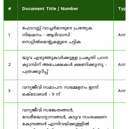
#
Document Title / Number
Type
ഫോറസ്റ്റ് വാച്ചർമാരുടെ പ്രത്യേക
1
നിയമനം - ആദിവാസി
Anno
സെറ്റിൽമെന്റുകളുടെ പട്ടിക
യുവ എഴുത്തുകാർക്കുള്ള പ്രകൃതി പഠന
2
ക്യാമ്പിന് അപേക്ഷകൾ ക്ഷണിക്കുന്നു -
Anno
പത്രക്കുറിപ്പ്
വന്യജീവി സമാപന സമ്മേളനം ഇന്ന്
3
Anno
ഒക്ടോബർ - 9 ന്
വന്യജീവി സങ്കേതങ്ങൾ,
ദേശീയോദ്യാനങ്ങൾ, കടുവ സംരക്ഷണ
കേന്ദ്രങ്ങൾ എന്നിവയ്ക്കുള്ളിൽ