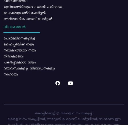
ഡാഷ്ബോർഡ്
മുഖ്യമന്ത്രിയുടെ പരാതി പരിഹാരം
ഡോക്യുമെൻ്റ് പോർട്ടൽ
ഔദ്യോഗിക വെബ് പോർട്ടൽ
വിവരങ്ങൾ
പോര്‍ട്ടലിനെക്കുറിച്ച്
ഹൈപ്പർലിങ്ക് നയം
സ്വകാര്യതാ നയം
നിരാകരണം
പകർപ്പവകാശ നയം
വ്യവസ്ഥകളും നിബന്ധനകളും
സഹായം
കോപ്പിറൈറ്റ് @ കേരള വനം വകുപ്പ്.
കേരള വനം വകുപ്പിന്റെ ഔദ്യോഗിക വെബ്-പോർട്ടലിന്റെ ഭാഗമാണ് ഈ
പോർട്ടൽ. പോർട്ടലിലെ ഉള്ളടക്കത്തിന്റെ ഉടമസ്ഥാവകാശം കേരള വനം