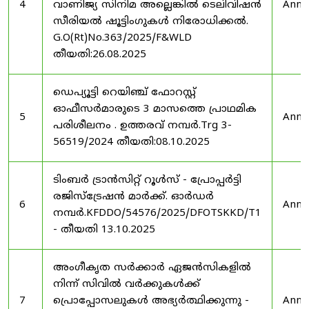
4
വാണിജ്യ സിനിമ അല്ലെങ്കിൽ ടെലിവിഷൻ
Anno
സീരിയൽ ഷൂട്ടിംഗുകൾ നിരോധിക്കൽ.
G.O(Rt)No.363/2025/F&WLD
തീയതി:26.08.2025
ഡെപ്യൂട്ടി റെയിഞ്ച് ഫോറസ്റ്റ്
ഓഫീസർമാരുടെ 3 മാസത്തെ പ്രാഥമിക
5
Anno
പരിശീലനം . ഉത്തരവ് നമ്പർ.Trg 3-
56519/2024 തീയതി:08.10.2025
ടിംബർ ട്രാൻസിറ്റ് റൂൾസ് - പ്രോപ്പർട്ടി
രജിസ്ട്രേഷൻ മാർക്ക്. ഓർഡർ
6
Anno
നമ്പർ.KFDDO/54576/2025/DFOTSKKD/T1
- തീയതി 13.10.2025
അംഗീകൃത സർക്കാർ ഏജൻസികളിൽ
നിന്ന് സിവിൽ വർക്കുകൾക്ക്
7
പ്രൊപ്പോസലുകൾ അഭ്യർത്ഥിക്കുന്നു -
Anno