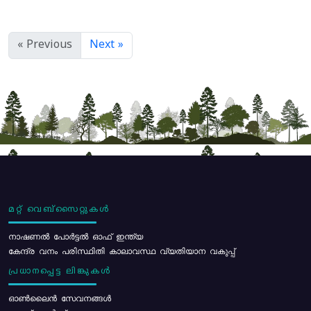
« Previous
Next »
മറ്റ് വെബ്സൈറ്റുകൾ
നാഷണൽ പോർട്ടൽ ഓഫ് ഇന്ത്യ
കേന്ദ്ര വനം പരിസ്ഥിതി കാലാവസ്ഥ വ്യതിയാന വകുപ്പ്
പ്രധാനപ്പെട്ട ലിങ്കുകൾ
ഓൺലൈൻ സേവനങ്ങൾ