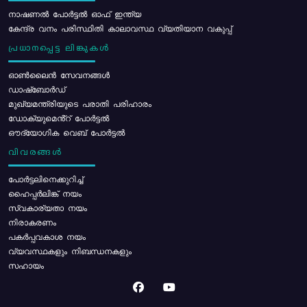
നാഷണൽ പോർട്ടൽ ഓഫ് ഇന്ത്യ
കേന്ദ്ര വനം പരിസ്ഥിതി കാലാവസ്ഥ വ്യതിയാന വകുപ്പ്
പ്രധാനപ്പെട്ട ലിങ്കുകൾ
ഓൺലൈൻ സേവനങ്ങൾ
ഡാഷ്ബോർഡ്
മുഖ്യമന്ത്രിയുടെ പരാതി പരിഹാരം
ഡോക്യുമെൻ്റ് പോർട്ടൽ
ഔദ്യോഗിക വെബ് പോർട്ടൽ
വിവരങ്ങൾ
പോര്‍ട്ടലിനെക്കുറിച്ച്
ഹൈപ്പർലിങ്ക് നയം
സ്വകാര്യതാ നയം
നിരാകരണം
പകർപ്പവകാശ നയം
വ്യവസ്ഥകളും നിബന്ധനകളും
സഹായം