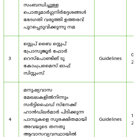
സംബന്ധിച്ചുള്ള
പൊതുമാർഗ്ഗനിർദ്ദേശങ്ങൾ
ഭേദഗതി വരുത്തി ഉത്തരവ്
പുറപ്പെടുവിക്കുന്നു നമ
സ്റ്റെപ് ബൈ സ്റ്റെപ്
പ്രോസുജൂർ ഫോർ
03
3
റെസ്‌പോണ്ടിങ് ടു
Guidelines
20
കോംപ്രമൈസ് ഓഫ്
സിസ്റ്റംസ്
മനുഷ്യവാസ
മേഖലകളിൽനിന്നും
സർട്ടിഫൈഡ് സ്നേക്ക്
ഹാൻഡ്‌ലർമാർ പിടിക്കുന്ന
19
4
പാമ്പുകളെ സുരക്ഷിതമായി
Guidelines
20
അവയുടെ തനതു
ആവാസവ്യവസ്ഥായിൽ