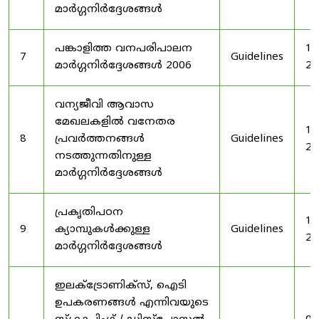
മാർഗ്ഗനിർദ്ദേശങ്ങൾ
പങ്കാളിത്ത വനപരിപാലന
19
7
Guidelines
മാർഗ്ഗനിർദ്ദേശങ്ങൾ 2006
20
വന്യജീവി ആവാസ
മേഖലകളിൽ വനേതര
19
8
പ്രവർത്തനങ്ങൾ
Guidelines
20
നടത്തുന്നതിനുള്ള
മാർഗ്ഗനിർദ്ദേശങ്ങൾ
പ്രകൃതിപഠന
19
9
ക്യാമ്പുകൾക്കുള്ള
Guidelines
20
മാർഗ്ഗനിർദ്ദേശങ്ങൾ
ഇലക്‌ട്രോണിക്‌സ്, ഐടി
ഉപകരണങ്ങൾ എന്നിവയുടെ