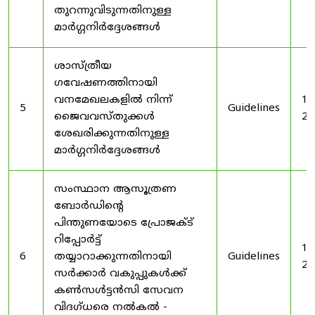
തുറന്നുവിടുന്നതിനുള്ള
മാർഗ്ഗനിർദ്ദേശങ്ങൾ
ശാസ്ത്രീയ
ഗവേഷണത്തിനായി
വനമേഖലകളിൽ നിന്ന്
19
5
Guidelines
ജൈവവസ്തുക്കൾ
20
ശേഖരിക്കുന്നതിനുള്ള
മാർഗ്ഗനിർദ്ദേശങ്ങൾ
സംസ്ഥാന ആസൂത്രണ
ബോർഡിൻ്റെ
പിന്തുണയോടെ പ്രോജക്ട്
റിപ്പോർട്ട്
19
6
തയ്യാറാക്കുന്നതിനായി
Guidelines
20
സർക്കാർ വകുപ്പുകൾക്ക്
കൺസൾട്ടൻസി സേവന
വിദഗ്ധരെ നൽകൽ -