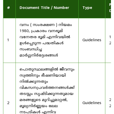
Pu
#
Document Title / Number
Type
Da
വനം ( സംരക്ഷണ ) നിയമം
1980, പ്രകാരം വനഭൂമി
വനേതര ഭൂമി എന്നിവയിൽ
19
1
Guidelines
ഉൾപ്പെടുന്ന പദ്ധതികൾ
20
സംബന്ധിച്ച
മാർഗ്ഗനിർദ്ദേശങ്ങൾ
പൊതുസ്ഥലങ്ങളിൽ ജീവനും
സ്വത്തിനും ഭീഷണിയായി
നിൽക്കുന്നതും
വികസനപ്രവർത്തനങ്ങൾക്ക്
തടസ്സം സൃഷ്ടിക്കുന്നതുമായ
മരങ്ങളുടെ മുറിച്ചുമാറ്റൽ,
20
2
Guidelines
മൂല്യനിർണ്ണയം ലേല
20
നടപടികൾ എന്നിവ