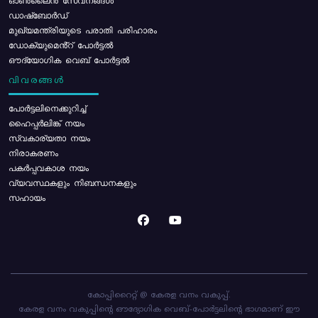
ഓൺലൈൻ സേവനങ്ങൾ
ഡാഷ്ബോർഡ്
മുഖ്യമന്ത്രിയുടെ പരാതി പരിഹാരം
ഡോക്യുമെൻ്റ് പോർട്ടൽ
ഔദ്യോഗിക വെബ് പോർട്ടൽ
വിവരങ്ങൾ
പോര്‍ട്ടലിനെക്കുറിച്ച്
ഹൈപ്പർലിങ്ക് നയം
സ്വകാര്യതാ നയം
നിരാകരണം
പകർപ്പവകാശ നയം
വ്യവസ്ഥകളും നിബന്ധനകളും
സഹായം
കോപ്പിറൈറ്റ് @ കേരള വനം വകുപ്പ്.
കേരള വനം വകുപ്പിന്റെ ഔദ്യോഗിക വെബ്-പോർട്ടലിന്റെ ഭാഗമാണ് ഈ