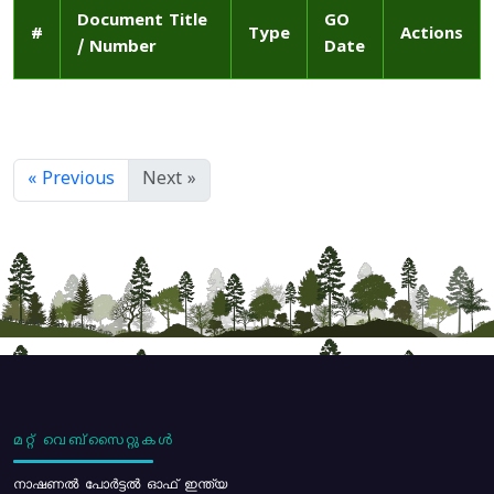
Document Title
GO
#
Type
Actions
/ Number
Date
« Previous
Next »
മറ്റ് വെബ്സൈറ്റുകൾ
നാഷണൽ പോർട്ടൽ ഓഫ് ഇന്ത്യ