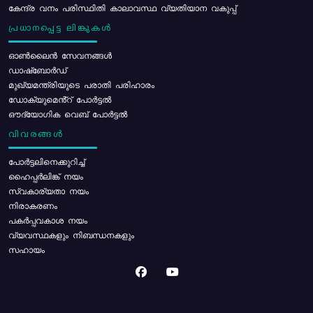
കേന്ദ്ര വനം പരിസ്ഥിതി കാലാവസ്ഥ വ്യതിയാന വകുപ്പ്
പ്രധാനപ്പെട്ട ലിങ്കുകൾ
ഓൺലൈൻ സേവനങ്ങൾ
ഡാഷ്ബോർഡ്
മുഖ്യമന്ത്രിയുടെ പരാതി പരിഹാരം
ഡോക്യുമെൻ്റ് പോർട്ടൽ
ഔദ്യോഗിക വെബ് പോർട്ടൽ
വിവരങ്ങൾ
പോര്‍ട്ടലിനെക്കുറിച്ച്
ഹൈപ്പർലിങ്ക് നയം
സ്വകാര്യതാ നയം
നിരാകരണം
പകർപ്പവകാശ നയം
വ്യവസ്ഥകളും നിബന്ധനകളും
സഹായം