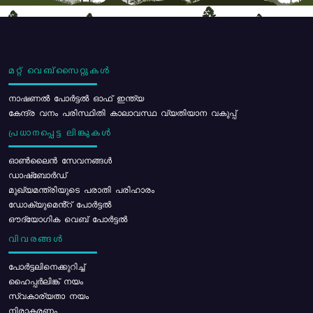
മറ്റ് വെബ്സൈറ്റുകൾ
നാഷണൽ പോർട്ടൽ ഓഫ് ഇന്ത്യ
കേന്ദ്ര വനം പരിസ്ഥിതി കാലാവസ്ഥ വ്യതിയാന വകുപ്പ്
പ്രധാനപ്പെട്ട ലിങ്കുകൾ
ഓൺലൈൻ സേവനങ്ങൾ
ഡാഷ്ബോർഡ്
മുഖ്യമന്ത്രിയുടെ പരാതി പരിഹാരം
ഡോക്യുമെൻ്റ് പോർട്ടൽ
ഔദ്യോഗിക വെബ് പോർട്ടൽ
വിവരങ്ങൾ
പോര്‍ട്ടലിനെക്കുറിച്ച്
ഹൈപ്പർലിങ്ക് നയം
സ്വകാര്യതാ നയം
നിരാകരണം