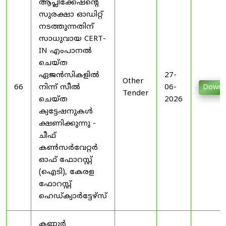
ആപ്ലിക്കേഷന്റെ
സുരക്ഷാ ഓഡിറ്റ്
നടത്തുന്നതിന്
സാധുവായ CERT-
IN എംപാനൽ
ചെയ്ത
ഏജൻസികളിൽ
27-
Other
66
നിന്ന് സീൽ
06-
Downl
Tender
ചെയ്ത
2026
ക്വട്ടേഷനുകൾ
ക്ഷണിക്കുന്നു -
ചീഫ്
കൺസർവേറ്റർ
ഓഫ് ഫോറസ്റ്റ്
(ഐടി), കേരള
ഫോറസ്റ്റ്
ഹെഡ്ക്വാർട്ടേഴ്സ്
കണ്ണൂർ