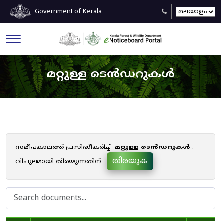
Government of Kerala
മറ്റുള്ള ടെൻഡറുകൾ
സമീപകാലത്ത് പ്രസിദ്ധീകരിച്ച്
മറ്റുള്ള ടെൻഡറുകൾ
.
തിരയുക
വിപുലമായി തിരയുന്നതിന്