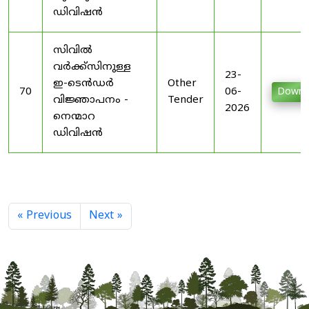
ഡിവിഷൻ
സിവിൽ
വർക്ക്സിനുള്ള
23-
ഇ-ടെൻഡർ
Other
70
06-
Downl
വിജ്ഞാപനം -
Tender
2026
നെന്മാറ
ഡിവിഷൻ
« Previous
Next »