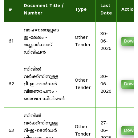
Document Title /
Last
#
Type
Action
Number
Date
വാഹനങ്ങളുടെ
30-
ഇ-ലേലം -
Other
61
06-
Downl
മണ്ണാർക്കാട്
Tender
2026
ഡിവിഷൻ
സിവിൽ
വർക്ക്സിനുള്ള
30-
Other
62
റീ-ഇ-ടെൻഡർ
06-
Downl
Tender
വിജ്ഞാപനം -
2026
തെന്മല ഡിവിഷൻ
സിവിൽ
വർക്ക്സിനുള്ള
27-
Other
63
റീ-ഇ-ടെൻഡർ
06-
Downl
Tender