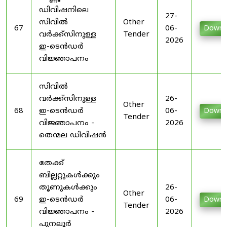
ഡിവിഷനിലെ
27-
സിവിൽ
Other
67
06-
Downl
വർക്ക്സിനുള്ള
Tender
2026
ഇ-ടെൻഡർ
വിജ്ഞാപനം
സിവിൽ
വർക്ക്സിനുള്ള
26-
Other
68
ഇ-ടെൻഡർ
06-
Downl
Tender
വിജ്ഞാപനം -
2026
തെന്മല ഡിവിഷൻ
തേക്ക്
ബില്ലറ്റുകൾക്കും
തൂണുകൾക്കും
26-
Other
69
ഇ-ടെൻഡർ
06-
Downl
Tender
വിജ്ഞാപനം -
2026
പുനലൂർ