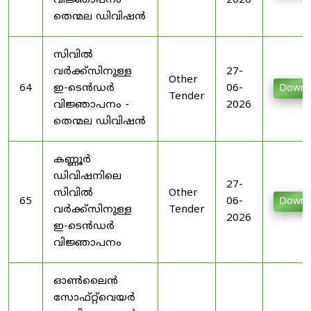
വിജ്ഞാപനം -
2026
തെന്മല ഡിവിഷൻ
സിവിൽ
വർക്ക്സിനുള്ള
27-
Other
64
ഇ-ടെൻഡർ
06-
Downl
Tender
വിജ്ഞാപനം -
2026
തെന്മല ഡിവിഷൻ
കണ്ണൂർ
ഡിവിഷനിലെ
27-
സിവിൽ
Other
65
06-
Downl
വർക്ക്സിനുള്ള
Tender
2026
ഇ-ടെൻഡർ
വിജ്ഞാപനം
ഓൺലൈൻ
സോഫ്റ്റ്‌വെയർ