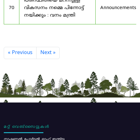
പരിസ്ഥിതിയെ മറന്നുള്ള
70
വികസനം നമ്മെ പിന്നോട്ട്
Announcements
നയിക്കും : വനം മന്ത്രി
« Previous
Next »
മറ്റ് വെബ്സൈറ്റുകൾ
നാഷണൽ പോർട്ടൽ ഓഫ് ഇന്ത്യ