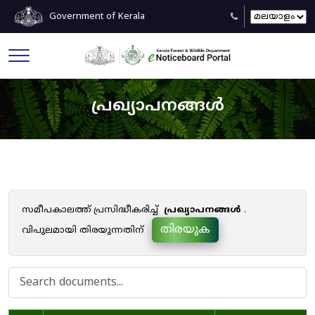
Government of Kerala
പ്രഖ്യാപനങ്ങൾ
സമീപകാലത്ത് പ്രസിദ്ധീകരിച്ച്
പ്രഖ്യാപനങ്ങൾ
.
തിരയുക
വിപുലമായി തിരയുന്നതിന്