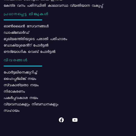
കേന്ദ്ര വനം പരിസ്ഥിതി കാലാവസ്ഥ വ്യതിയാന വകുപ്പ്
പ്രധാനപ്പെട്ട ലിങ്കുകൾ
ഓൺലൈൻ സേവനങ്ങൾ
ഡാഷ്ബോർഡ്
മുഖ്യമന്ത്രിയുടെ പരാതി പരിഹാരം
ഡോക്യുമെൻ്റ് പോർട്ടൽ
ഔദ്യോഗിക വെബ് പോർട്ടൽ
വിവരങ്ങൾ
പോര്‍ട്ടലിനെക്കുറിച്ച്
ഹൈപ്പർലിങ്ക് നയം
സ്വകാര്യതാ നയം
നിരാകരണം
പകർപ്പവകാശ നയം
വ്യവസ്ഥകളും നിബന്ധനകളും
സഹായം