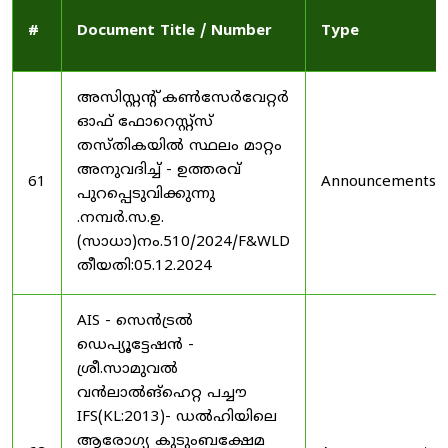
#
Document Title / Number
Type
അസിസ്റ്റന്റ് കൺസേർവേറ്റർ
ഓഫ് ഫോറെസ്റ്റ്സ്
തസ്തികയിൽ സ്ഥലം മാറ്റം
അനുവദിച്ച് - ഉത്തരവ്
61
Announcements
പുറപ്പെടുവിക്കുന്നു
.നമ്പർ.സ.ഉ.
(സാധാ)നം.510/2024/F&WLD
തീയതി:05.12.2024
AIS - സെൻട്രൽ
ഡെപ്യൂട്ടേഷൻ -
ശ്രീ.സാമുവൽ
വൻലാൽങ്‌ഹെറ്റ പച്ചൗ
IFS(KL:2013)- ഡൽഹിയിലെ
ആരോഗ്യ കുടുംബക്ഷേമ