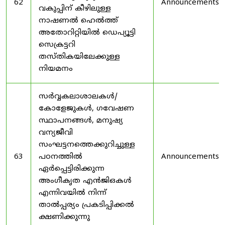
62
Announcements
വകുപ്പിന് കീഴിലുള്ള
നാഷണൽ ഹെൽത്ത്
അതോറിറ്റിയിൽ ഡെപ്യൂട്ടി
സെക്രട്ടറി
തസ്തികയിലേക്കുള്ള
നിയമനം
സർവ്വകലാശാലകൾ/
കോളേജുകൾ, ഗവേഷണ
സ്ഥാപനങ്ങൾ, മനുഷ്യ
വന്യജീവി
സംഘട്ടനത്തെക്കുറിച്ചുള്ള
63
പഠനത്തിൽ
Announcements
ഏർപ്പെട്ടിരിക്കുന്ന
അംഗീകൃത എൻജിഒകൾ
എന്നിവയിൽ നിന്ന്
താൽപ്പര്യം പ്രകടിപ്പിക്കൽ
ക്ഷണിക്കുന്നു