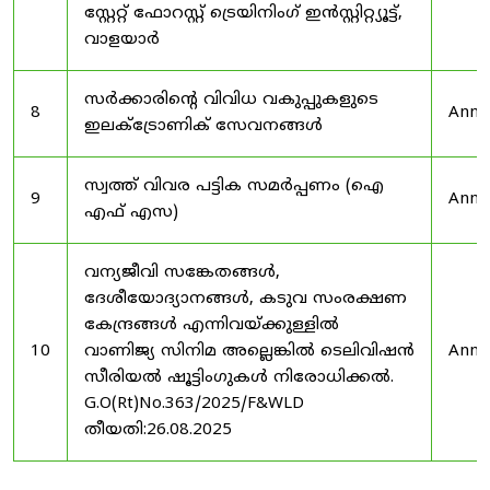
സ്റ്റേറ്റ് ഫോറസ്റ്റ് ട്രെയിനിംഗ് ഇൻസ്റ്റിറ്റ്യൂട്ട്,
വാളയാർ
സർക്കാരിന്റെ വിവിധ വകുപ്പുകളുടെ
8
Anno
ഇലക്ട്രോണിക് സേവനങ്ങൾ
സ്വത്ത് വിവര പട്ടിക സമർപ്പണം (ഐ
9
Anno
എഫ് എസ)
വന്യജീവി സങ്കേതങ്ങൾ,
ദേശീയോദ്യാനങ്ങൾ, കടുവ സംരക്ഷണ
കേന്ദ്രങ്ങൾ എന്നിവയ്ക്കുള്ളിൽ
10
വാണിജ്യ സിനിമ അല്ലെങ്കിൽ ടെലിവിഷൻ
Anno
സീരിയൽ ഷൂട്ടിംഗുകൾ നിരോധിക്കൽ.
G.O(Rt)No.363/2025/F&WLD
തീയതി:26.08.2025