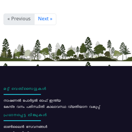
« Previous
Next »
മറ്റ് വെബ്സൈറ്റുകൾ
നാഷണൽ പോർട്ടൽ ഓഫ് ഇന്ത്യ
കേന്ദ്ര വനം പരിസ്ഥിതി കാലാവസ്ഥ വ്യതിയാന വകുപ്പ്
പ്രധാനപ്പെട്ട ലിങ്കുകൾ
ഓൺലൈൻ സേവനങ്ങൾ