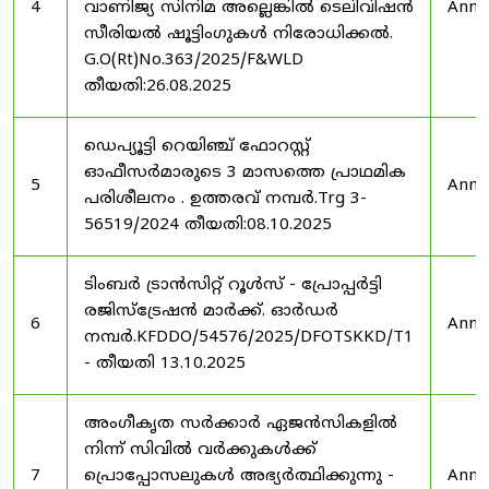
4
വാണിജ്യ സിനിമ അല്ലെങ്കിൽ ടെലിവിഷൻ
Anno
സീരിയൽ ഷൂട്ടിംഗുകൾ നിരോധിക്കൽ.
G.O(Rt)No.363/2025/F&WLD
തീയതി:26.08.2025
ഡെപ്യൂട്ടി റെയിഞ്ച് ഫോറസ്റ്റ്
ഓഫീസർമാരുടെ 3 മാസത്തെ പ്രാഥമിക
5
Anno
പരിശീലനം . ഉത്തരവ് നമ്പർ.Trg 3-
56519/2024 തീയതി:08.10.2025
ടിംബർ ട്രാൻസിറ്റ് റൂൾസ് - പ്രോപ്പർട്ടി
രജിസ്ട്രേഷൻ മാർക്ക്. ഓർഡർ
6
Anno
നമ്പർ.KFDDO/54576/2025/DFOTSKKD/T1
- തീയതി 13.10.2025
അംഗീകൃത സർക്കാർ ഏജൻസികളിൽ
നിന്ന് സിവിൽ വർക്കുകൾക്ക്
7
പ്രൊപ്പോസലുകൾ അഭ്യർത്ഥിക്കുന്നു -
Anno