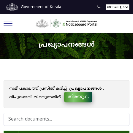
Government of Kerala
പ്രഖ്യാപനങ്ങൾ
സമീപകാലത്ത് പ്രസിദ്ധീകരിച്ച്
പ്രഖ്യാപനങ്ങൾ
.
തിരയുക
വിപുലമായി തിരയുന്നതിന്