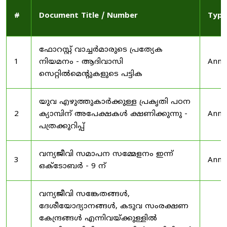
#
Document Title / Number
Type
ഫോറസ്റ്റ് വാച്ചർമാരുടെ പ്രത്യേക
1
നിയമനം - ആദിവാസി
Anno
സെറ്റിൽമെന്റുകളുടെ പട്ടിക
യുവ എഴുത്തുകാർക്കുള്ള പ്രകൃതി പഠന
2
ക്യാമ്പിന് അപേക്ഷകൾ ക്ഷണിക്കുന്നു -
Anno
പത്രക്കുറിപ്പ്
വന്യജീവി സമാപന സമ്മേളനം ഇന്ന്
3
Anno
ഒക്ടോബർ - 9 ന്
വന്യജീവി സങ്കേതങ്ങൾ,
ദേശീയോദ്യാനങ്ങൾ, കടുവ സംരക്ഷണ
കേന്ദ്രങ്ങൾ എന്നിവയ്ക്കുള്ളിൽ