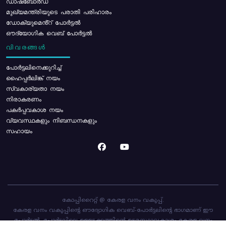
ഡാഷ്ബോർഡ്
മുഖ്യമന്ത്രിയുടെ പരാതി പരിഹാരം
ഡോക്യുമെൻ്റ് പോർട്ടൽ
ഔദ്യോഗിക വെബ് പോർട്ടൽ
വിവരങ്ങൾ
പോര്‍ട്ടലിനെക്കുറിച്ച്
ഹൈപ്പർലിങ്ക് നയം
സ്വകാര്യതാ നയം
നിരാകരണം
പകർപ്പവകാശ നയം
വ്യവസ്ഥകളും നിബന്ധനകളും
സഹായം
കോപ്പിറൈറ്റ് @ കേരള വനം വകുപ്പ്.
കേരള വനം വകുപ്പിന്റെ ഔദ്യോഗിക വെബ്-പോർട്ടലിന്റെ ഭാഗമാണ് ഈ
പോർട്ടൽ. പോർട്ടലിലെ ഉള്ളടക്കത്തിന്റെ ഉടമസ്ഥാവകാശം കേരള വനം